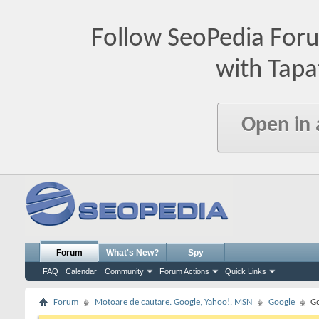
Follow SeoPedia For
with Tapa
Open in
Forum
What's New?
Spy
FAQ
Calendar
Community
Forum Actions
Quick Links
Forum
Motoare de cautare. Google, Yahoo!, MSN
Google
Go