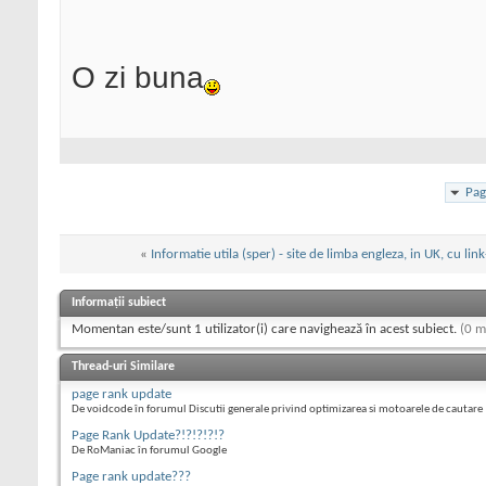
O zi buna
Pag
«
Informatie utila (sper) - site de limba engleza, in UK, cu link
Informații subiect
Momentan este/sunt 1 utilizator(i) care navighează în acest subiect.
(0 m
Thread-uri Similare
page rank update
De voidcode în forumul Discutii generale privind optimizarea si motoarele de cautare
Page Rank Update?!?!?!?!?
De RoManiac în forumul Google
Page rank update???