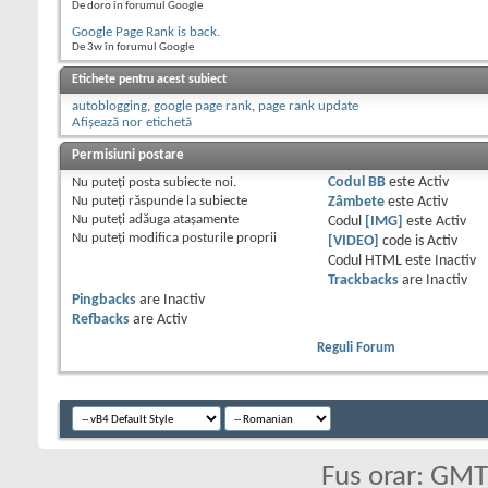
De doro în forumul Google
Google Page Rank is back.
De 3w în forumul Google
Etichete pentru acest subiect
autoblogging
,
google page rank
,
page rank update
Afișează nor etichetă
Permisiuni postare
Nu puteţi
posta subiecte noi.
Codul BB
este
Activ
Nu puteţi
răspunde la subiecte
Zâmbete
este
Activ
Nu puteţi
adăuga ataşamente
Codul
[IMG]
este
Activ
Nu puteţi
modifica posturile proprii
[VIDEO]
code is
Activ
Codul HTML este
Inactiv
Trackbacks
are
Inactiv
Pingbacks
are
Inactiv
Refbacks
are
Activ
Reguli Forum
Fus orar: GM