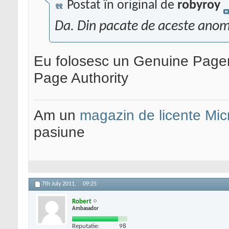
Postat în original de
robyroy
Da. Din pacate de aceste anomal
Eu folosesc un Genuine Pagera
Page Authority
Am un
magazin de licente Mic
pasiune
7th July 2011,
09:25
Robert
Ambasador
Reputatie:
98