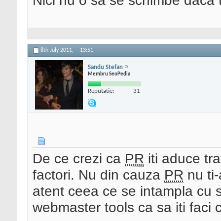
Nici nu o sa se schimbe daca
8th July 2011,
13:51
Sandu Stefan
Membru SeoPedia
Reputatie:
31
De ce crezi ca
PR
iti aduce tra
factori. Nu din cauza
PR
nu ti-
atent ceea ce se intampla cu si
webmaster tools ca sa iti faci 