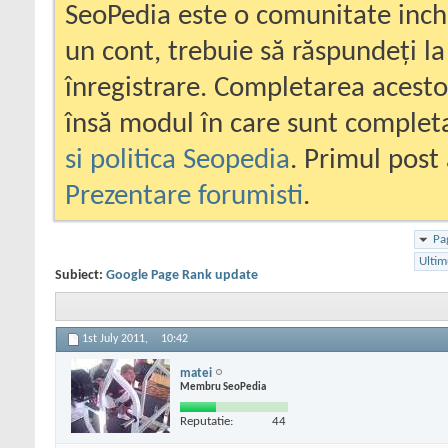
SeoPedia este o comunitate inc
un cont, trebuie să răspundeți la
înregistrare. Completarea acesto
însă modul în care sunt completa
si politica Seopedia
. Primul post 
Prezentare forumisti
.
Pa
Ultim
Subiect:
Google Page Rank update
1st July 2011,
10:42
matei
Membru SeoPedia
Reputatie:
44