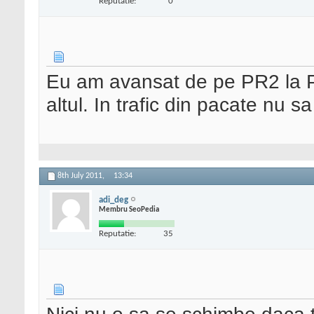
Reputatie:
0
Eu am avansat de pe PR2 la PR
altul. In trafic din pacate nu 
8th July 2011,
13:34
adi_deg
Membru SeoPedia
Reputatie:
35