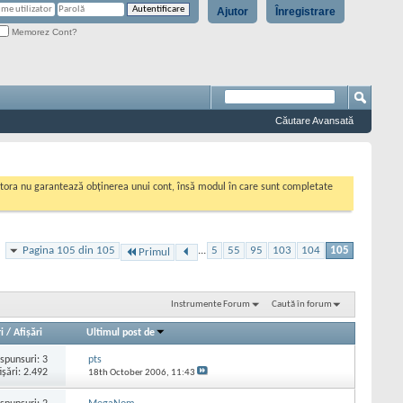
Ajutor
Înregistrare
Memorez Cont?
Căutare Avansată
cestora nu garantează obținerea unui cont, însă modul în care sunt completate
Pagina 105 din 105
...
5
55
95
103
104
105
Primul
Instrumente Forum
Caută în forum
i
/
Afişări
Ultimul post de
spunsuri:
3
pts
işări: 2.492
18th October 2006,
11:43