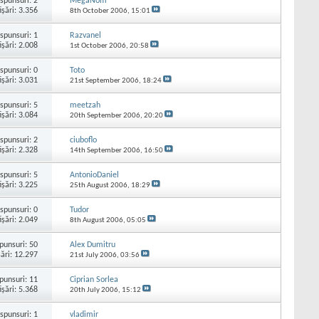
spunsuri:
2
MegaNom
işări: 3.356
8th October 2006,
15:01
spunsuri:
1
Razvanel
işări: 2.008
1st October 2006,
20:58
spunsuri:
0
Toto
işări: 3.031
21st September 2006,
18:24
spunsuri:
5
meetzah
işări: 3.084
20th September 2006,
20:20
spunsuri:
2
ciuboflo
işări: 2.328
14th September 2006,
16:50
spunsuri:
5
AntonioDaniel
işări: 3.225
25th August 2006,
18:29
spunsuri:
0
Tudor
işări: 2.049
8th August 2006,
05:05
punsuri:
50
Alex Dumitru
şări: 12.297
21st July 2006,
03:56
punsuri:
11
Ciprian Sorlea
işări: 5.368
20th July 2006,
15:12
spunsuri:
1
vladimir