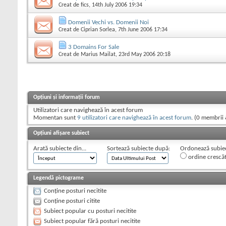
Creat de
fics
, 14th July 2006 19:34
Domenii Vechi vs. Domenii Noi
Creat de
Ciprian Sorlea
, 7th June 2006 17:34
3 Domains For Sale
Creat de
Marius Mailat
, 23rd May 2006 20:18
Opțiuni și informații forum
Utilizatori care navighează în acest forum
Momentan sunt
9 utilizatori care navighează în acest forum
. (0 membrii 
Opțiuni afișare subiect
Arată subiecte din...
Sortează subiecte după:
Ordonează subiect
ordine crescă
Legendă pictograme
Conține posturi necitite
Conține posturi citite
Subiect popular cu posturi necitite
Subiect popular fără posturi necitite