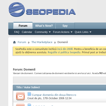
Forum
What's New?
Spy
FAQ
Calendar
Community
Forum Actions
Quick Links
Forum
The Marketplace
Domenii
SeoPedia este o comunitate inchisă
incă din 2008
. Pentru a beneficia de un c
ajută la obținerea acestuia.
Regulile si politica Seopedia
. Primul post ar trebu
Forum:
Domenii
Vanzari de domenii. Comercializarea de domenii existente isi are locul aici. Acesta
NU
est
Titlu
/
Autor Subiect
Cumpar domeniu din doua litere.ro
Creat de
pts
, 17th October 2006 12:34