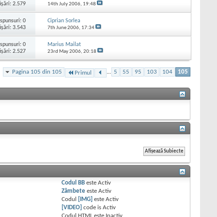
işări: 2.579
14th July 2006,
19:48
spunsuri:
0
Ciprian Sorlea
işări: 3.543
7th June 2006,
17:34
spunsuri:
0
Marius Mailat
işări: 2.527
23rd May 2006,
20:18
Pagina 105 din 105
...
5
55
95
103
104
105
Primul
Codul BB
este
Activ
Zâmbete
este
Activ
Codul
[IMG]
este
Activ
[VIDEO]
code is
Activ
Codul HTML este
Inactiv