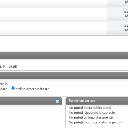
Af
Ră
Af
Ră
Af
& 9 invitaţi)
e în...
toare
ordine descrescătoare
Permisiuni postare
Nu puteţi
posta subiecte noi.
Nu puteţi
răspunde la subiecte
Nu puteţi
adăuga ataşamente
Nu puteţi
modifica posturile proprii