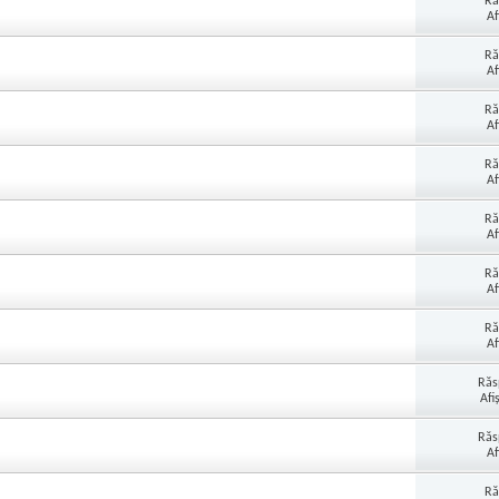
Ră
Af
Ră
Af
Ră
Af
Ră
Af
Ră
Af
Ră
Af
Ră
Af
Răs
Afi
Răs
Af
Ră