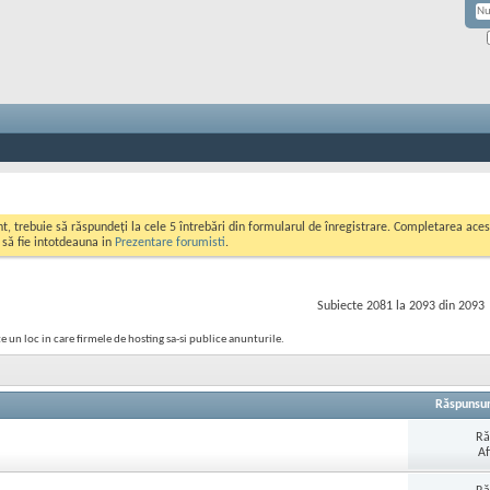
ont, trebuie să răspundeți la cele 5 întrebări din formularul de înregistrare. Completarea a
i să fie intotdeauna in
Prezentare forumisti
.
Subiecte 2081 la 2093 din 2093
e un loc in care firmele de hosting sa-si publice anunturile.
Răspunsur
Ră
Af