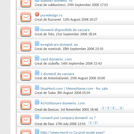
statistici domenii .ro
Creat de
cubbusiness
, 29th September 2006 17:01
puredesign.ro
Creat de
Razvanel
, 12th August 2006 20:27
Domenii disponibile de vanzare
Creat de
Toto
, 21st September 2006 18:24
Inregistrare domenii .eu
Creat de
meetzah
, 18th September 2006 23:10
vand domeniu .com
Creat de
ciuboflo
, 14th September 2006 15:43
2 domenii de vanzare
Creat de
AntonioDaniel
, 25th August 2006 10:00
StopHost.com | MemoName.com - for sale
Creat de
Tudor
, 8th August 2006 05:05
Achizitionare domeniu .com
1
2
3
...
6
Creat de
Duncan
, 1st November 2005 16:46
romanii pot cumpara domenii .us ?
1
2
Creat de
lixor
, 17th July 2006 13:55
http://www.morti.ro Ce pret poate avea?