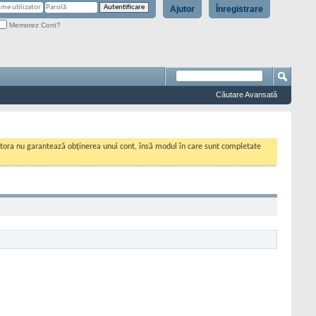
Ajutor
Înregistrare
Memorez Cont?
Căutare Avansată
cestora nu garantează obținerea unui cont, însă modul în care sunt completate