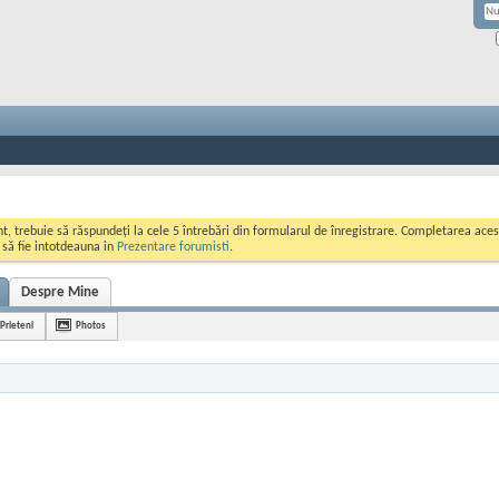
ont, trebuie să răspundeți la cele 5 întrebări din formularul de înregistrare. Completarea a
i să fie intotdeauna in
Prezentare forumisti
.
Despre Mine
Prieteni
Photos