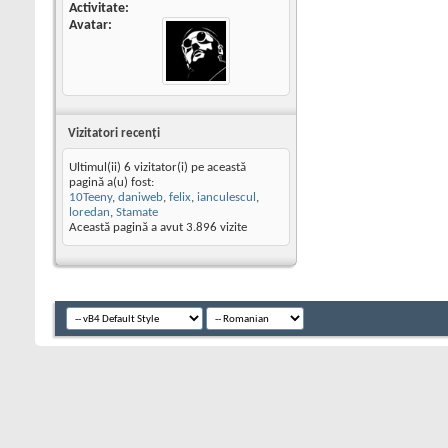
Activitate
Avatar
Vizitatori recenţi
Ultimul(ii) 6 vizitator(i) pe această
pagină a(u) fost:
10Teeny
,
daniweb
,
felix
,
ianculescul
,
loredan
,
Stamate
Această pagină a avut
3.896
vizite