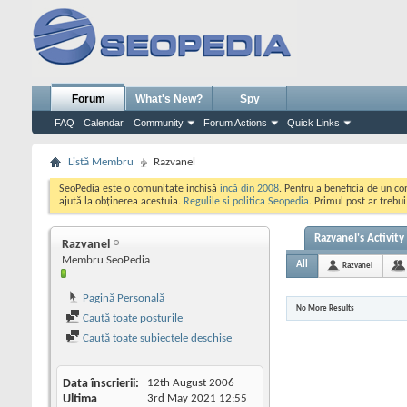
Forum
What's New?
Spy
FAQ
Calendar
Community
Forum Actions
Quick Links
Listă Membru
Razvanel
SeoPedia este o comunitate inchisă
incă din 2008
. Pentru a beneficia de un c
ajută la obținerea acestuia.
Regulile si politica Seopedia
. Primul post ar trebu
Razvanel's Activity
Razvanel
Membru SeoPedia
All
Razvanel
Pagină Personală
No More Results
Caută toate posturile
Caută toate subiectele deschise
Data înscrierii
12th August 2006
Ultima
3rd May 2021
12:55