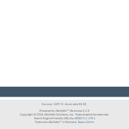
Fus orar: GMT +3. Acum este
15:31
.
Powered by vBulletin™ Versiunea 4.2.0
Copyright © 2026 vBulletin Solutions, Inc. Toate drepturile rezervate.
Search Engine Friendly URLs by
vBSEO
3.5.1 PL1
Traducere vBulletin™ in Romana:
Teascu Dorin