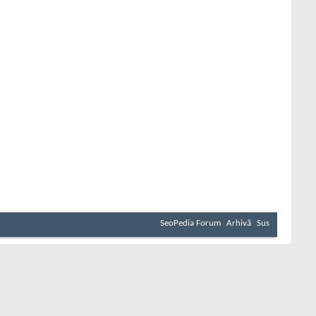
SeoPedia Forum
Arhivă
Sus