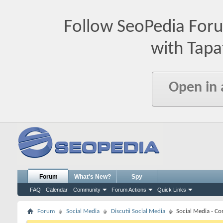
Follow SeoPedia For
with Tapa
Open in
Forum
What's New?
Spy
FAQ
Calendar
Community
Forum Actions
Quick Links
Forum
Social Media
Discutii Social Media
Social Media - Co