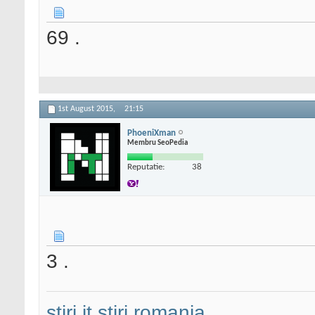
69 .
1st August 2015,
21:15
PhoeniXman
Membru SeoPedia
Reputatie:
38
3 .
stiri it
stiri romania