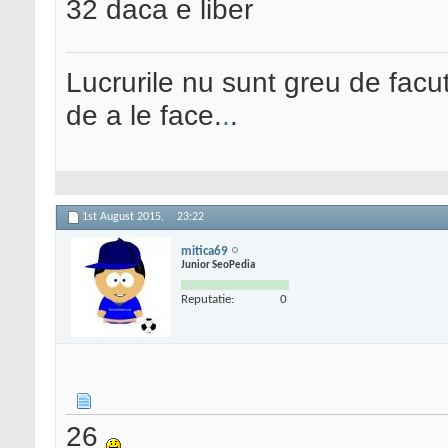
32 daca e liber
Lucrurile nu sunt greu de facut
de a le face.
.
.
1st August 2015,
23:22
mitica69
Junior SeoPedia
Reputatie:
0
26