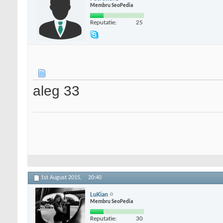
Membru SeoPedia
Reputatie:
25
aleg 33
1st August 2015,
20:40
LuKian
Membru SeoPedia
Reputatie:
30