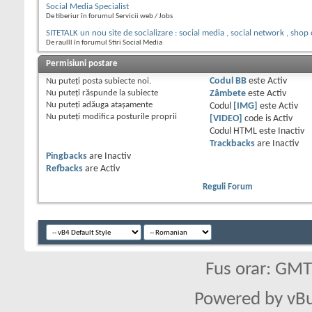
Social Media Specialist
De tiberiur în forumul Servicii web / Jobs
SITETALK un nou site de socializare : social media , social network , shop
De raulll în forumul Stiri Social Media
Permisiuni postare
Nu puteţi
posta subiecte noi.
Codul BB
este
Activ
Nu puteţi
răspunde la subiecte
Zâmbete
este
Activ
Nu puteţi
adăuga ataşamente
Codul
[IMG]
este
Activ
Nu puteţi
modifica posturile proprii
[VIDEO]
code is
Activ
Codul HTML este
Inactiv
Trackbacks
are
Inactiv
Pingbacks
are
Inactiv
Refbacks
are
Activ
Reguli Forum
Fus orar: GM
Powered by vBu