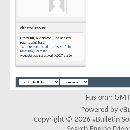
Vizitatori recenţi
Ultimul(ii) 6 vizitator(i) pe această
pagină a(u) fost:
10Teeny
,
cr0n1cal
,
daniweb
,
felix
,
matrimo
,
Stamate
Această pagină a avut
3.327
vizite
Fus orar: GM
Powered by vBu
Copyright © 2026 vBulletin Solu
Search Engine Frien