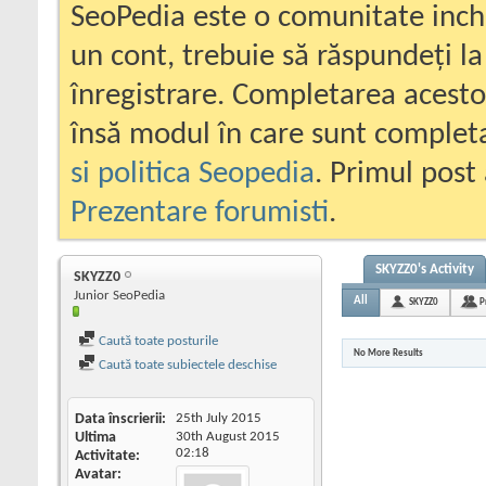
SeoPedia este o comunitate inc
un cont, trebuie să răspundeți la
înregistrare. Completarea acesto
însă modul în care sunt completa
si politica Seopedia
. Primul post 
Prezentare forumisti
.
SKYZZ0's Activity
SKYZZ0
Junior SeoPedia
All
SKYZZ0
P
Caută toate posturile
No More Results
Caută toate subiectele deschise
Data înscrierii
25th July 2015
Ultima
30th August 2015
02:18
Activitate
Avatar