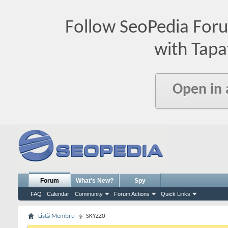
Follow SeoPedia For
with Tapa
Open in
Forum
What's New?
Spy
FAQ
Calendar
Community
Forum Actions
Quick Links
Listă Membru
SKYZZ0