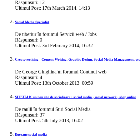
Răspunsuri:
12
Ultimul Post:
17th March 2014,
14:13
Social Media Specialist
De tiberiur în forumul Servicii web / Jobs
Răspunsuri:
0
Ultimul Post:
3rd February 2014,
16:32
Createvertising - Content Writing, Graphic Design, Social Media Management, etc
De George Ginghina în forumul Continut web
Răspunsuri:
4
Ultimul Post:
13th October 2013,
00:59
SITETALK un nou site de socializare : social media , social network , shop online
De raulll în forumul Stiri Social Media
Răspunsuri:
37
Ultimul Post:
5th July 2013,
16:02
Butoane social media