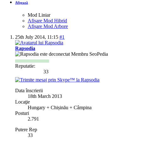
Afișează
Mod Liniar
Afișare Mod Hibrid
Afișare Mod Arbore
25th July 2014,
11:15
#1
Rapsodia
Membru SeoPedia
Reputatie:
33
Data înscrierii
18th March 2013
Locaţie
Hungary + Chișinău + Câmpina
Posturi
2.791
Putere Rep
33