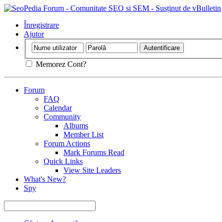
Înregistrare
Ajutor
Memorez Cont?
Forum
FAQ
Calendar
Community
Albums
Member List
Forum Actions
Mark Forums Read
Quick Links
View Site Leaders
What's New?
Spy