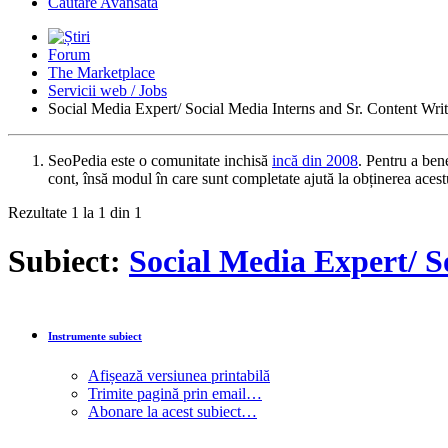
Căutare Avansată
Forum
The Marketplace
Servicii web / Jobs
Social Media Expert/ Social Media Interns and Sr. Content Writ
SeoPedia este o comunitate inchisă
incă din 2008
. Pentru a ben
cont, însă modul în care sunt completate ajută la obținerea aces
Rezultate 1 la 1 din 1
Subiect:
Social Media Expert/ S
Instrumente subiect
Afișează versiunea printabilă
Trimite pagină prin email…
Abonare la acest subiect…