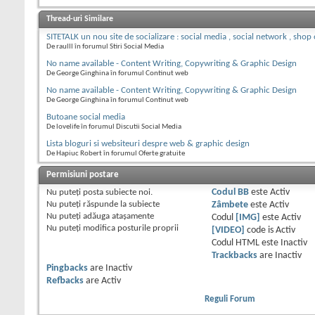
Thread-uri Similare
SITETALK un nou site de socializare : social media , social network , shop
De raulll în forumul Stiri Social Media
No name available - Content Writing, Copywriting & Graphic Design
De George Ginghina în forumul Continut web
No name available - Content Writing, Copywriting & Graphic Design
De George Ginghina în forumul Continut web
Butoane social media
De lovelife în forumul Discutii Social Media
Lista bloguri si websiteuri despre web & graphic design
De Hapiuc Robert în forumul Oferte gratuite
Permisiuni postare
Nu puteţi
posta subiecte noi.
Codul BB
este
Activ
Nu puteţi
răspunde la subiecte
Zâmbete
este
Activ
Nu puteţi
adăuga ataşamente
Codul
[IMG]
este
Activ
Nu puteţi
modifica posturile proprii
[VIDEO]
code is
Activ
Codul HTML este
Inactiv
Trackbacks
are
Inactiv
Pingbacks
are
Inactiv
Refbacks
are
Activ
Reguli Forum