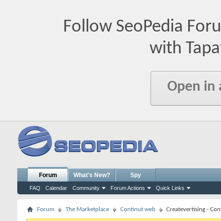
Follow SeoPedia For
with Tapa
Open in
Forum
What's New?
Spy
FAQ
Calendar
Community
Forum Actions
Quick Links
Forum
The Marketplace
Continut web
Createvertising - Co