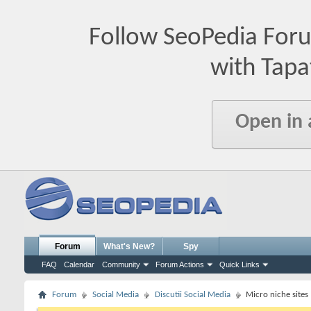
Follow SeoPedia For
with Tapa
Open in
Forum
What's New?
Spy
FAQ
Calendar
Community
Forum Actions
Quick Links
Forum
Social Media
Discutii Social Media
Micro niche sites