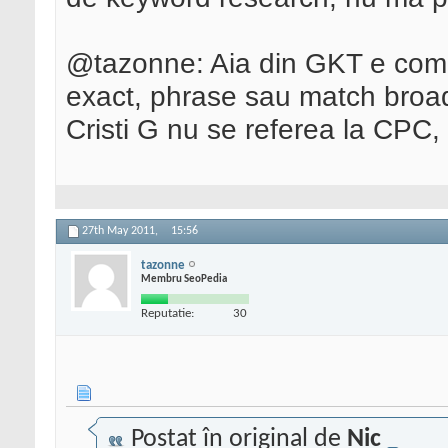
@tazonne: Aia din GKT e comp
exact, phrase sau match broa
Cristi G nu se referea la CPC, c
27th May 2011,
15:56
tazonne
Membru SeoPedia
Reputatie:
30
Postat în original de
Nic