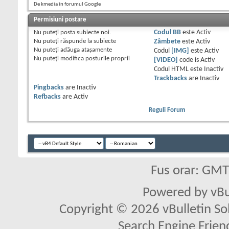
De kmedia în forumul Google
Permisiuni postare
Nu puteţi
posta subiecte noi.
Codul BB
este
Activ
Nu puteţi
răspunde la subiecte
Zâmbete
este
Activ
Nu puteţi
adăuga ataşamente
Codul
[IMG]
este
Activ
Nu puteţi
modifica posturile proprii
[VIDEO]
code is
Activ
Codul HTML este
Inactiv
Trackbacks
are
Inactiv
Pingbacks
are
Inactiv
Refbacks
are
Activ
Reguli Forum
Fus orar: GM
Powered by vBu
Copyright © 2026 vBulletin Solu
Search Engine Frien