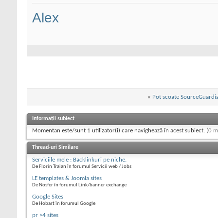
Alex
«
Pot scoate SourceGuardi
Informații subiect
Momentan este/sunt 1 utilizator(i) care navighează în acest subiect.
(0 m
Thread-uri Similare
Serviciile mele : Backlinkuri pe niche.
De Florin Traian în forumul Servicii web / Jobs
LE templates & Joomla sites
De Nosfer în forumul Link/banner exchange
Google Sites
De Hobart în forumul Google
pr >4 sites