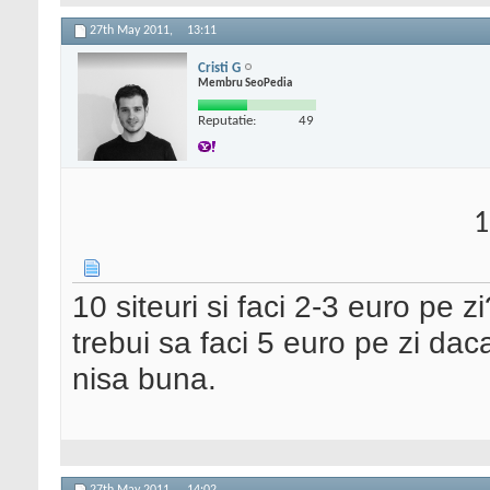
27th May 2011,
13:11
Cristi G
Membru SeoPedia
Reputatie:
49
1
10 siteuri si faci 2-3 euro pe z
trebui sa faci 5 euro pe zi dac
nisa buna.