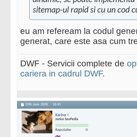
dinamic, se poate implementa u
sitemap-ul rapid si cu un cod c
eu am refeream la codul genera
generat, care este asa cum tre
DWF - Servicii complete de
op
cariera in cadrul DWF
.
19th June 2008,
16:41
Karina
Junior SeoPedia
Reputatie:
0