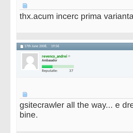
thx.acum incerc prima varianta
17th June 2008,
19:56
revenco_andrei
Ambasador
Reputatie:
37
gsitecrawler all the way... e d
bine.