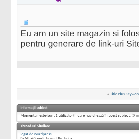
Eu am un site magazin si fol
pentru generare de link-uri S
«
Title Plus Keywor
Informații subiect
Momentan este/sunt 1 utilizator(i) care navighează în acest subiect.
(0 m
Thread-uri Similare
legat de wordpress
De Mihai Gianu în forumul Bar, lobby...