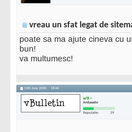
vreau un sfat legat de site
poate sa ma ajute cineva cu u
bun!
va multumesc!
15th June 2008,
18:46
w!ll
Ambasador
Reputatie:
39