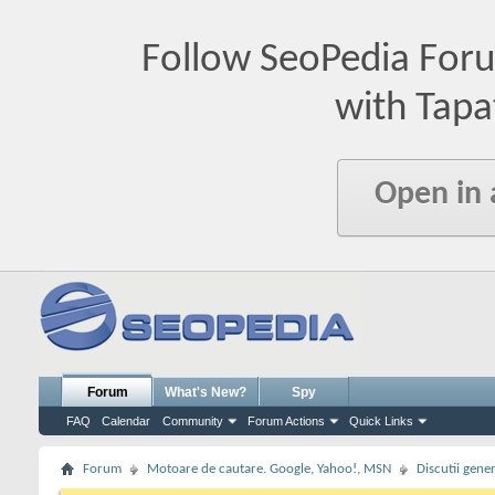
Follow SeoPedia For
with Tapa
Open in
Forum
What's New?
Spy
FAQ
Calendar
Community
Forum Actions
Quick Links
Forum
Motoare de cautare. Google, Yahoo!, MSN
Discutii gene