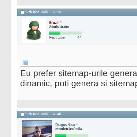
17th June 2008,
20:10
Bruzli
Administrator
Reputatie:
44
Eu prefer sitemap-urile generat
dinamic, poti genera si sitema
17th June 2008,
20:48
Dragos Nicu
Membru SeoPedia