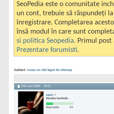
SeoPedia este o comunitate inc
un cont, trebuie să răspundeți la
înregistrare. Completarea acesto
însă modul în care sunt completa
si politica Seopedia
. Primul post 
Prezentare forumisti
.
Subiect:
vreau un sfat legat de sitemap
15th June 2008,
18:41
eamc
Membru SeoPedia
Reputatie:
34