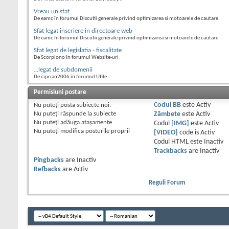
Vreau un sfat
De eamc în forumul Discutii generale privind optimizarea si motoarele de cautare
Sfat legat inscriere in directoare web
De eamc în forumul Discutii generale privind optimizarea si motoarele de cautare
Sfat legat de legislatia - fiscalitate
De Scorpiono în forumul Website-uri
...legat de subdomenii
De ciprian2006 în forumul Utile
Permisiuni postare
Nu puteţi
posta subiecte noi.
Codul BB
este
Activ
Nu puteţi
răspunde la subiecte
Zâmbete
este
Activ
Nu puteţi
adăuga ataşamente
Codul
[IMG]
este
Activ
Nu puteţi
modifica posturile proprii
[VIDEO]
code is
Activ
Codul HTML este
Inactiv
Trackbacks
are
Inactiv
Pingbacks
are
Inactiv
Refbacks
are
Activ
Reguli Forum