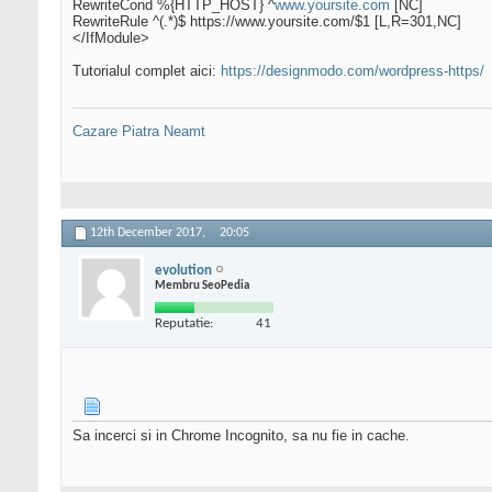
RewriteCond %{HTTP_HOST} ^
www.yoursite.com
[NC]
RewriteRule ^(.*)$ https://www.yoursite.com/$1 [L,R=301,NC]
</IfModule>
Tutorialul complet aici:
https://designmodo.com/wordpress-https/
Cazare Piatra Neamt
12th December 2017,
20:05
evolution
Membru SeoPedia
Reputatie:
41
Sa incerci si in Chrome Incognito, sa nu fie in cache.