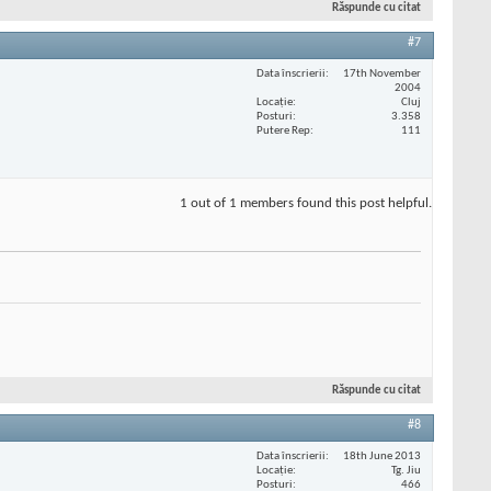
Răspunde cu citat
#7
Data înscrierii
17th November
2004
Locaţie
Cluj
Posturi
3.358
Putere Rep
111
1 out of 1 members found this post helpful.
Răspunde cu citat
#8
Data înscrierii
18th June 2013
Locaţie
Tg. Jiu
Posturi
466