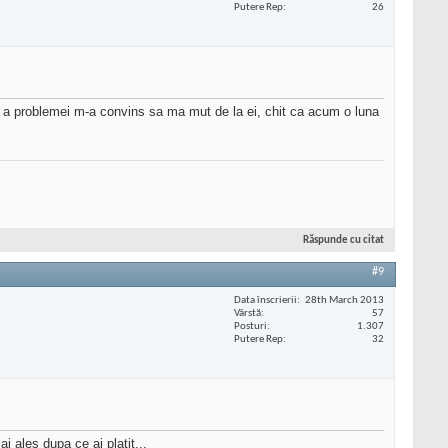
Putere Rep
26
are a problemei m-a convins sa ma mut de la ei, chit ca acum o luna
Răspunde cu citat
#9
Data înscrierii
28th March 2013
Vârstă
57
Posturi
1.307
Putere Rep
32
i ales dupa ce ai platit...