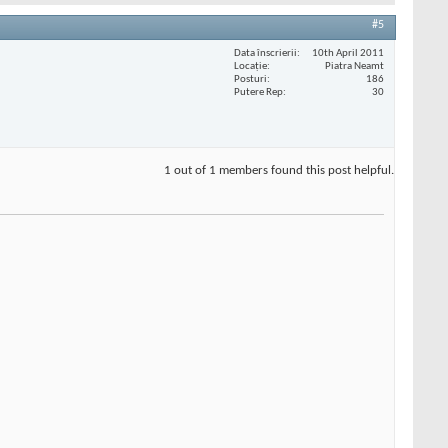
#5
Data înscrierii
10th April 2011
Locaţie
Piatra Neamt
Posturi
186
Putere Rep
30
1 out of 1 members found this post helpful.