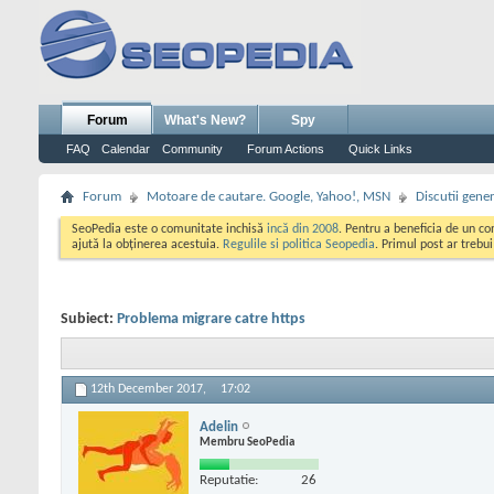
Forum
What's New?
Spy
FAQ
Calendar
Community
Forum Actions
Quick Links
Forum
Motoare de cautare. Google, Yahoo!, MSN
Discutii gene
SeoPedia este o comunitate inchisă
incă din 2008
. Pentru a beneficia de un c
ajută la obținerea acestuia.
Regulile si politica Seopedia
. Primul post ar trebu
Subiect:
Problema migrare catre https
12th December 2017,
17:02
Adelin
Membru SeoPedia
Reputatie:
26