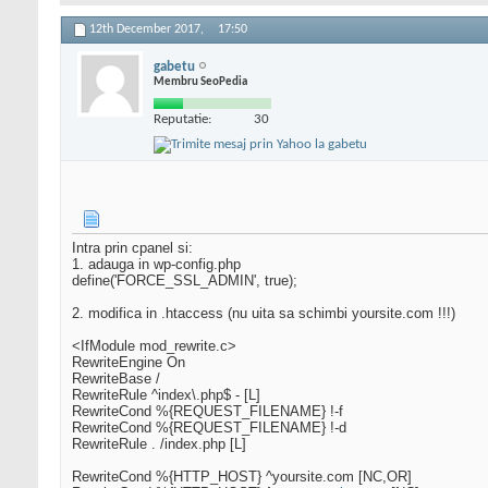
12th December 2017,
17:50
gabetu
Membru SeoPedia
Reputatie:
30
Intra prin cpanel si:
1. adauga in wp-config.php
define('FORCE_SSL_ADMIN', true);
2. modifica in .htaccess (nu uita sa schimbi yoursite.com !!!)
<IfModule mod_rewrite.c>
RewriteEngine On
RewriteBase /
RewriteRule ^index\.php$ - [L]
RewriteCond %{REQUEST_FILENAME} !-f
RewriteCond %{REQUEST_FILENAME} !-d
RewriteRule . /index.php [L]
RewriteCond %{HTTP_HOST} ^yoursite.com [NC,OR]