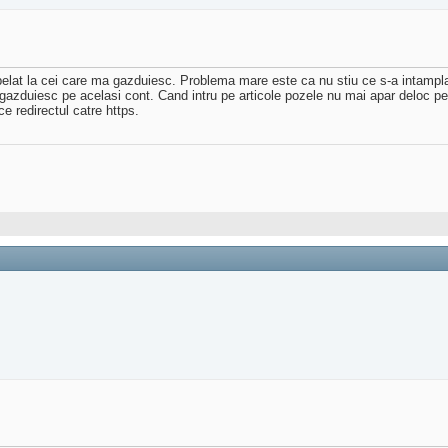
elat la cei care ma gazduiesc. Problema mare este ca nu stiu ce s-a intamplat
il gazduiesc pe acelasi cont. Cand intru pe articole pozele nu mai apar deloc pe
e redirectul catre https.