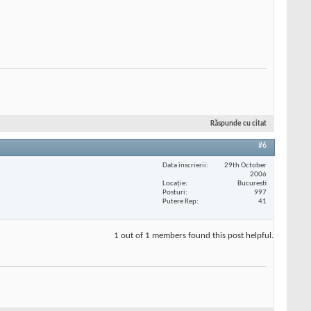
Răspunde cu citat
#6
Data înscrierii
29th October
2006
Locaţie
Bucuresti
Posturi
997
Putere Rep
41
1 out of 1 members found this post helpful.