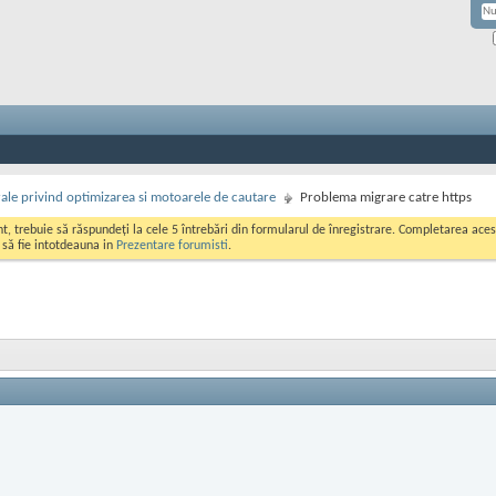
rale privind optimizarea si motoarele de cautare
Problema migrare catre https
ont, trebuie să răspundeți la cele 5 întrebări din formularul de înregistrare. Completarea a
i să fie intotdeauna in
Prezentare forumisti
.