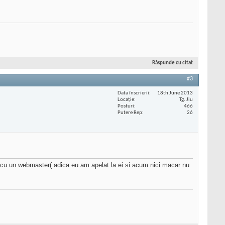
Răspunde cu citat
#3
Data înscrierii
18th June 2013
Locaţie
Tg. Jiu
Posturi
466
Putere Rep
26
a cu un webmaster( adica eu am apelat la ei si acum nici macar nu