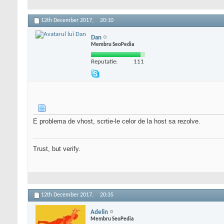
12th December 2017,
20:10
Dan
Membru SeoPedia
Reputatie:
111
E problema de vhost, scrtie-le celor de la host sa rezolve.
Trust, but verify.
12th December 2017,
20:35
Adelin
Membru SeoPedia