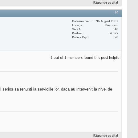
Răspunde cu citat
#4
Data înscrierii
7th August 2007
Locaţie
Bucuresti
Vârstă
48
Posturi
4.029
Putere Rep
98
1 out of 1 members found this post helpful.
serios sa renunti la serviciile lor. daca au intervenit la nivel de
Răspunde cu citat