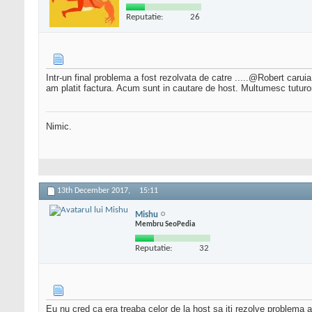
Reputatie:
26
Intr-un final problema a fost rezolvata de catre .....@Robert carui
am platit factura. Acum sunt in cautare de host. Multumesc tuturor 
Nimic.
13th December 2017,
15:11
Mishu
Membru SeoPedia
Reputatie:
32
Eu nu cred ca era treaba celor de la host sa iti rezolve problema as