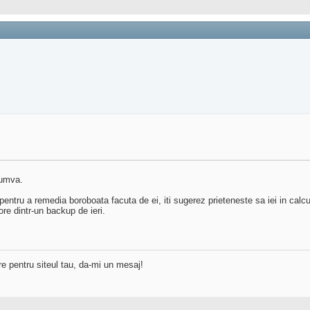
cumva.
pentru a remedia boroboata facuta de ei, iti sugerez prieteneste sa iei in calcul 
re dintr-un backup de ieri.
re pentru siteul tau, da-mi un mesaj!