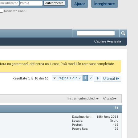
Ajutor
Înregistrare
Memorez Cont?
Căutare Avansată
cestora nu garantează obținerea unui cont, însă modul în care sunt completate
Pagina 1 din 2
1
2
Rezultate 1 la 10 din 16
Ultimul
Instrumente subiect
Afișează
#1
Data înscrierii
18th June 2013
Locaţie
Tg. Jiu
Posturi
466
Putere Rep
26