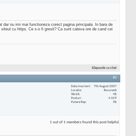
 dar nu imi mai functioneza corect pagina principala. In bara de
 siteul cu https. Ce s-o fi gresit? Ca sunt cateva ore de cand cei
Răspunde cu citat
#2
Data înscrierii
7th August 2007
Locaţie
Bucuresti
Vârstă
48
Posturi
4.029
Putere Rep
98
1 out of 1 members found this post helpful.