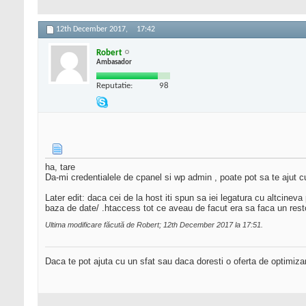
12th December 2017,
17:42
Robert
Ambasador
Reputatie:
98
ha, tare
Da-mi credentialele de cpanel si wp admin , poate pot sa te ajut 
Later edit: daca cei de la host iti spun sa iei legatura cu altcineva 
baza de date/ .htaccess tot ce aveau de facut era sa faca un resto
Ultima modificare făcută de Robert; 12th December 2017 la
17:51
.
Daca te pot ajuta cu un sfat sau daca doresti o oferta de optimiza