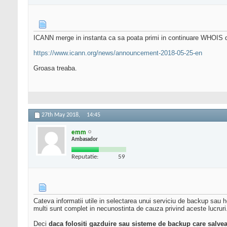
ICANN merge in instanta ca sa poata primi in continuare WHOIS 
https://www.icann.org/news/announcement-2018-05-25-en
Groasa treaba.
27th May 2018,
14:45
emm
Ambasador
Reputatie:
59
Cateva informatii utile in selectarea unui serviciu de backup sau 
multi sunt complet in necunostinta de cauza privind aceste lucruri
Deci
daca folositi gazduire sau sisteme de backup care salvea