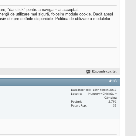
re, "dai click" pentru a naviga = ai acceptat.
rienţă de utilizare mai sigură, folosim module cookie. Dacă apeşi
siv despre setările disponibile: Politica de utilizare a modulelor
Răspunde cu citat
#138
Data înscrierii
18th March 2013
Locaţie
Hungary + Chișinău +
Câmpina
Posturi
2.791
Putere Rep
33