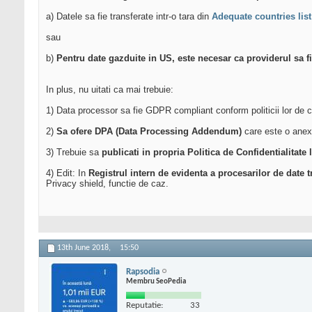
a) Datele sa fie transferate intr-o tara din
Adequate countries list
sau
b)
Pentru date gazduite in US, este necesar ca providerul sa 
In plus, nu uitati ca mai trebuie:
1) Data processor sa fie GDPR compliant conform politicii lor de co
2)
Sa ofere DPA (Data Processing Addendum)
care este o anexa
3) Trebuie sa
publicati in propria Politica de Confidentialitate 
4) Edit: In
Registrul intern de evidenta a procesarilor de date t
Privacy shield, functie de caz.
13th June 2018,
15:50
Rapsodia
Membru SeoPedia
Reputatie:
33