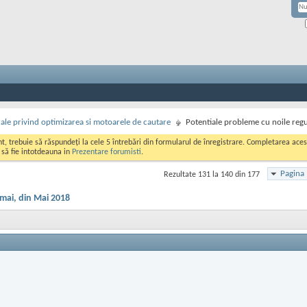
rale privind optimizarea si motoarele de cautare
Potentiale probleme cu noile reg
ont, trebuie să răspundeți la cele 5 întrebări din formularul de înregistrare. Completarea a
i să fie intotdeauna in
Prezentare forumisti
.
Pagina 
Rezultate 131 la 140 din 177
umai, din Mai 2018