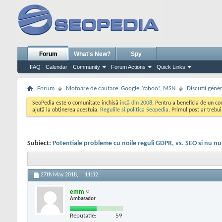
Forum
What's New?
Spy
FAQ
Calendar
Community
Forum Actions
Quick Links
Forum
Motoare de cautare. Google, Yahoo!, MSN
Discutii gene
SeoPedia este o comunitate inchisă
incă din 2008
. Pentru a beneficia de un c
ajută la obținerea acestuia.
Regulile si politica Seopedia
. Primul post ar trebu
Subiect:
Potentiale probleme cu noile reguli GDPR, vs. SEO si nu n
27th May 2018,
11:32
emm
Ambasador
Reputatie:
59