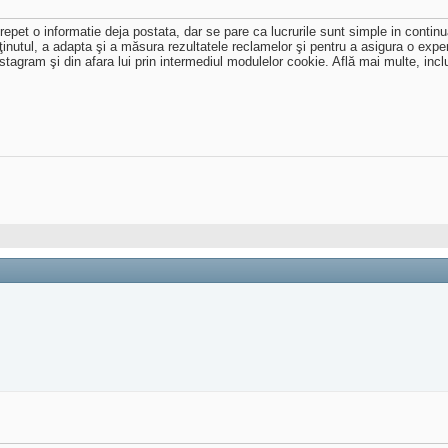
et o informatie deja postata, dar se pare ca lucrurile sunt simple in continua
ţinutul, a adapta şi a măsura rezultatele reclamelor şi pentru a asigura o expe
tagram şi din afara lui prin intermediul modulelor cookie. Află mai multe, inclu