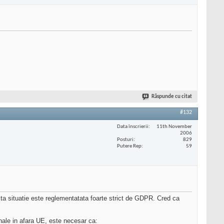
Răspunde cu citat
#132
Data înscrierii
11th November
2006
Posturi
829
Putere Rep
59
ta situatie este reglementatata foarte strict de GDPR. Cred ca
onale in afara UE, este necesar ca: