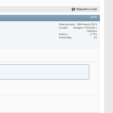
Răspunde cu citat
#135
Data înscrierii
18th March 2013
Locaţie
Hungary + Chișinău +
Câmpina
Posturi
2.791
Putere Rep
33