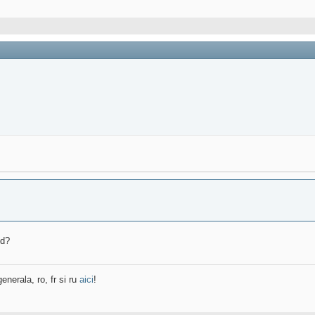
ed?
enerala, ro, fr si ru
aici
!