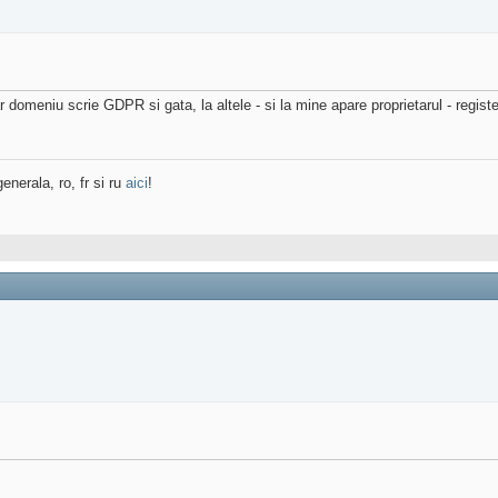
ar domeniu scrie GDPR si gata, la altele - si la mine apare proprietarul - regi
enerala, ro, fr si ru
aici
!