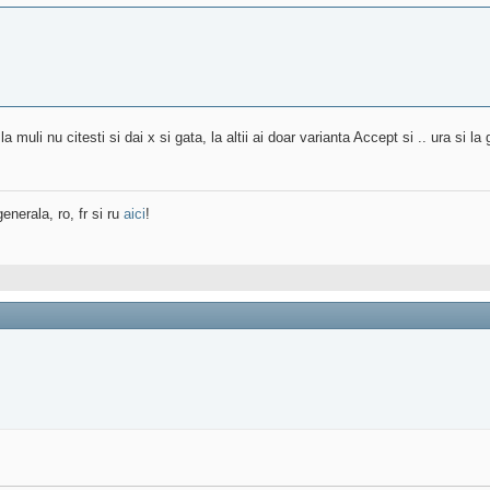
muli nu citesti si dai x si gata, la altii ai doar varianta Accept si .. ura si 
enerala, ro, fr si ru
aici
!