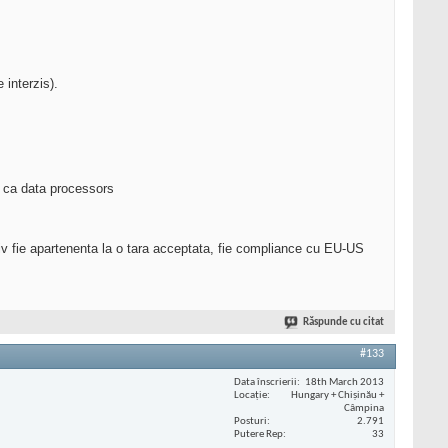
e interzis).
a ca data processors
iv fie apartenenta la o tara acceptata, fie compliance cu EU-US
Răspunde cu citat
#133
Data înscrierii
18th March 2013
Locaţie
Hungary + Chișinău +
Câmpina
Posturi
2.791
Putere Rep
33