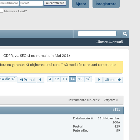
Ajutor
Înregistrare
Memorez Cont?
Căutare Avansată
uli GDPR, vs. SEO si nu numai, din Mai 2018
cestora nu garantează obținerea unui cont, însă modul în care sunt completate
14 din 18
...
4
12
13
14
15
16
...
Primul
Ultimul
Instrumente subiect
Afișează
#131
Data înscrierii
11th November
2006
Posturi
829
Putere Rep
59