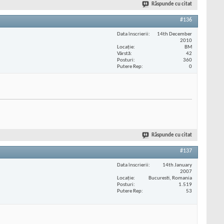
Răspunde cu citat
#136
Data înscrierii
14th December
2010
Locaţie
BM
Vârstă
42
Posturi
360
Putere Rep
0
Răspunde cu citat
#137
Data înscrierii
14th January
2007
Locaţie
Bucuresti, Romania
Posturi
1.519
Putere Rep
53