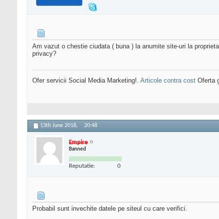
Am vazut o chestie ciudata ( buna ) la anumite site-uri la propriet
privacy?
Ofer servicii Social Media Marketing!.
Articole contra cost
Oferta g
13th June 2018,
20:48
Empire
Banned
Reputatie:
0
Probabil sunt invechite datele pe siteul cu care verifici.