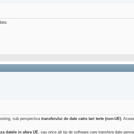
data:
hosting, sub perspectiva
transferului de date catre tari terte (non-UE)
. Aceas
.
za datele in afara UE
, sau orice alt tip de software care transfera date pers