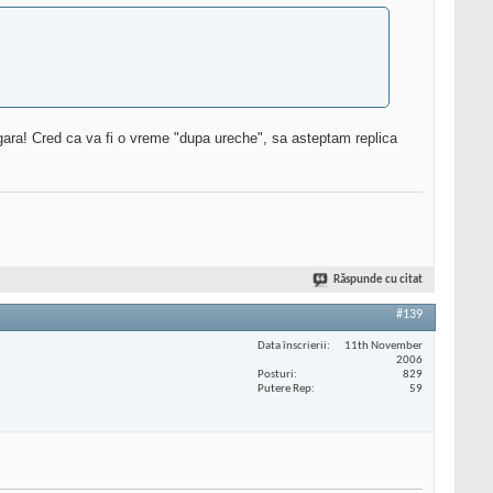
la gara! Cred ca va fi o vreme "dupa ureche", sa asteptam replica
Răspunde cu citat
#139
Data înscrierii
11th November
2006
Posturi
829
Putere Rep
59