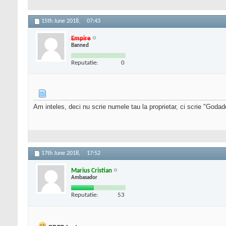
15th June 2018,
07:43
Empire
Banned
Reputatie:
0
Am inteles, deci nu scrie numele tau la proprietar, ci scrie "Goda
17th June 2018,
17:52
Marius Cristian
Ambasador
Reputatie:
53