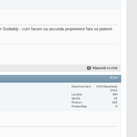
ster Godaddy - cum facem sa ascunda proprietarul fara sa platesti
Răspunde cu citat
#134
Data înscrierii
14th December
2010
Locaţie
BM
Vârstă
42
Posturi
360
Putere Rep
0