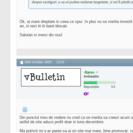
despre castiguri, o sa ai putine reclame targetate, si vei fi platit
Ok, ai mare dreptate in ceea ce spui. In plus nu se merita investit
an, in rest iti tii banii blocati.
Salutari si mersi din nou!
30th October 2009,
12:03
-Rares-
Ambasador
Reputatie:
54
Din punctul meu de vedere nu cred ca se merita sa creezi acum un s
astfel de site aduce profit doar in luna decembrie.
Ma potrivit mi s-ar parea sa ai un site mai mare, bine promovat, cu 