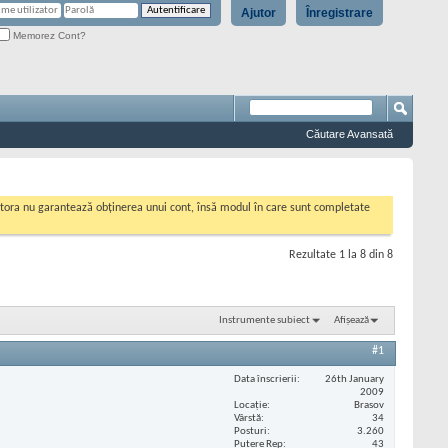
Ajutor
Înregistrare
Memorez Cont?
Căutare Avansată
cestora nu garantează obținerea unui cont, însă modul în care sunt completate
Rezultate 1 la 8 din 8
Instrumente subiect
Afișează
#1
Data înscrierii
26th January
2009
Locaţie
Brasov
Vârstă
34
Posturi
3.260
Putere Rep
43