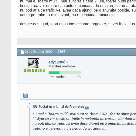
nu mai e "foarte mult", mai sunt sa zicem 2 luni, foarte putin pent
fii sigur ca vor creste cautarile in perioada de craciun, dar doar at
nu poti afla ce trafic vei avea daca ajungi pe o anumita pozitie, sun
acum pe trafic.ro e irelevant, nu e perioada craciunului.
despre castiguri, o sa ai putine reclame targetate, si vei fi platit
28th October 2009,
22:55
edy12006
Membru SeoPedia
Reputatie:
43
Postat în original de
Prometeu
nu mai e "foarte mult", mai sunt sa zicem 2 luni, foarte putin pe
fii sigur ca vor creste cautarile in perioada de craciun, dar doar at
nu poti afla ce trafic vei avea daca ajungi pe o anumita pozitie, s
trafic.ro e irelevant, nu e perioada craciunului.