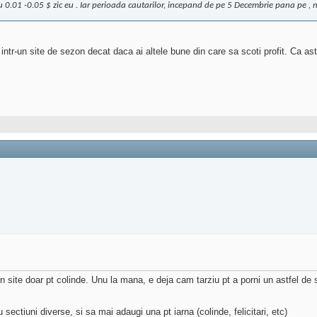
 cu 0.01 -0.05 $ zic eu . Iar perioada cautarilor, incepand de pe 5 Decembrie pana pe , n
 intr-un site de sezon decat daca ai altele bune din care sa scoti profit. Ca a
ite doar pt colinde. Unu la mana, e deja cam tarziu pt a porni un astfel de sit
sectiuni diverse, si sa mai adaugi una pt iarna (colinde, felicitari, etc)