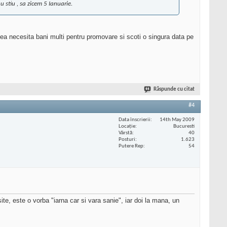
u stiu , sa zicem 5 Ianuarie.
stea necesita bani multi pentru promovare si scoti o singura data pe
Răspunde cu citat
#4
Data înscrierii
14th May 2009
Locaţie
Bucuresti
Vârstă
40
Posturi
1.623
Putere Rep
54
e, este o vorba "iarna car si vara sanie", iar doi la mana, un