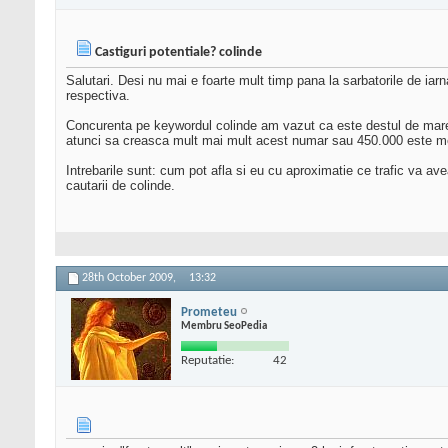
Castiguri potentiale? colinde
Salutari. Desi nu mai e foarte mult timp pana la sarbatorile de iar
respectiva.
Concurenta pe keywordul colinde am vazut ca este destul de mare s
atunci sa creasca mult mai mult acest numar sau 450.000 este m
Intrebarile sunt: cum pot afla si eu cu aproximatie ce trafic va ave
cautarii de colinde.
28th October 2009,
13:32
Prometeu
Membru SeoPedia
Reputatie:
42