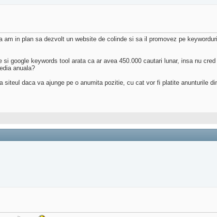
na am in plan sa dezvolt un website de colinde si sa il promovez pe keyworduri
i google keywords tool arata ca ar avea 450.000 cautari lunar, insa nu cred c
edia anuala?
a siteul daca va ajunge pe o anumita pozitie, cu cat vor fi platite anunturile d