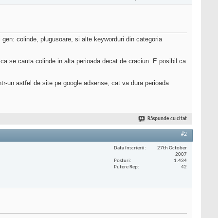
 gen: colinde, plugusoare, si alte keyworduri din categoria
a se cauta colinde in alta perioada decat de craciun. E posibil ca
intr-un astfel de site pe google adsense, cat va dura perioada
Răspunde cu citat
#2
Data înscrierii
27th October
2007
Posturi
1.434
Putere Rep
42