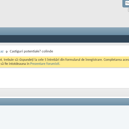
caz
Castiguri potentiale? colinde
ont, trebuie să răspundeți la cele 5 întrebări din formularul de înregistrare. Completarea a
i să fie intotdeauna in
Prezentare forumisti
.