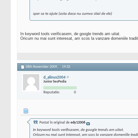
sper sa te ajute (asta daca nu cumva stiai de ele)
In keyword tools verificasem, de google trends am uitat.
Oricum nu mai sunt interesat, am scos la vanzare domeniile traditii
18th November 2009,
19:32
d_alinus2004
Junior SeoPedia
Reputatie:
0
Postat în original de
edy12006
In keyword tools verificasem, de google trends am uitat.
Oricum nu mai sunt interesat, am scos la vanzare domeniile traditi