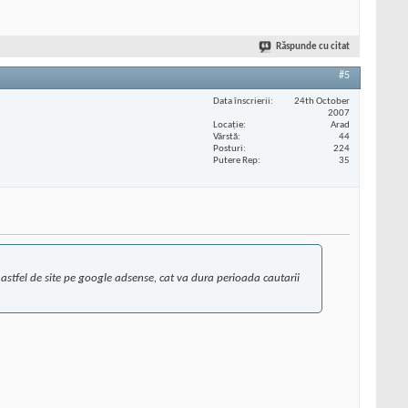
Răspunde cu citat
#5
Data înscrierii
24th October
2007
Locaţie
Arad
Vârstă
44
Posturi
224
Putere Rep
35
n astfel de site pe google adsense, cat va dura perioada cautarii