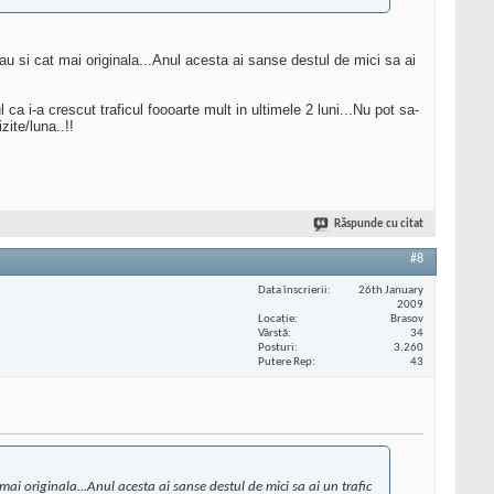
tau si cat mai originala...Anul acesta ai sanse destul de mici sa ai
 ca i-a crescut traficul foooarte mult in ultimele 2 luni...Nu pot sa-
ite/luna..!!
Răspunde cu citat
#8
Data înscrierii
26th January
2009
Locaţie
Brasov
Vârstă
34
Posturi
3.260
Putere Rep
43
 mai originala...Anul acesta ai sanse destul de mici sa ai un trafic