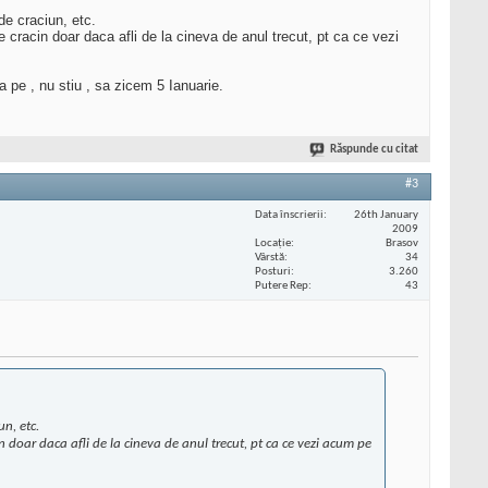
 de craciun, etc.
de cracin doar daca afli de la cineva de anul trecut, pt ca ce vezi
a pe , nu stiu , sa zicem 5 Ianuarie.
Răspunde cu citat
#3
Data înscrierii
26th January
2009
Locaţie
Brasov
Vârstă
34
Posturi
3.260
Putere Rep
43
un, etc.
in doar daca afli de la cineva de anul trecut, pt ca ce vezi acum pe