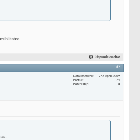
sibilitatea.
Răspunde cu citat
#7
Data înscrierii
2nd April 2009
Posturi
74
Putere Rep
0
atea.