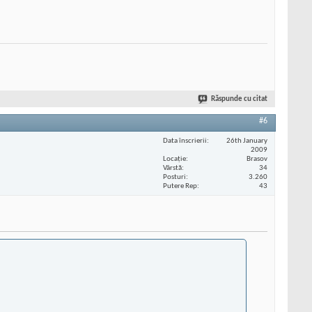
Răspunde cu citat
#6
Data înscrierii
26th January
2009
Locaţie
Brasov
Vârstă
34
Posturi
3.260
Putere Rep
43