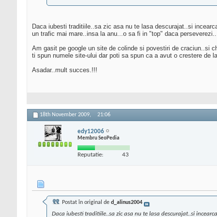
Daca iubesti traditiile..sa zic asa nu te lasa descurajat..si incear
un trafic mai mare..insa la anu...o sa fi in "top" daca perseverezi..
Am gasit pe google un site de colinde si povestiri de craciun..si chi
ti spun numele site-ului dar poti sa spun ca a avut o crestere de la
Asadar..mult succes.!!!
18th November 2009,
21:06
edy12006
Membru SeoPedia
Reputatie:
43
Postat în original de
d_alinus2004
Daca iubesti traditiile..sa zic asa nu te lasa descurajat..si incear