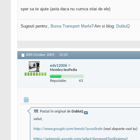
sper sa te ajute (asta daca nu cumva stiai de ele)
Sugesti pentru:,
Bursa Transport Marfa
? Am si blog:
DubluQ
30th October 2009,
12:29
edy12006
Membru SeoPedia
Reputatie:
43
Postat în original de
DubluQ
salut,
http://www.google.com/trends?q=colinde
(mai departe vezi tu)
https://adwords.google.com/select/KeywordToolExternal