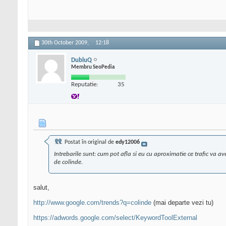
30th October 2009,
12:18
DubluQ
Membru SeoPedia
Reputatie:
35
Postat în original de
edy12006
Intrebarile sunt: cum pot afla si eu cu aproximatie ce trafic va a
de colinde.
salut,
http://www.google.com/trends?q=colinde
(mai departe vezi tu)
https://adwords.google.com/select/KeywordToolExternal