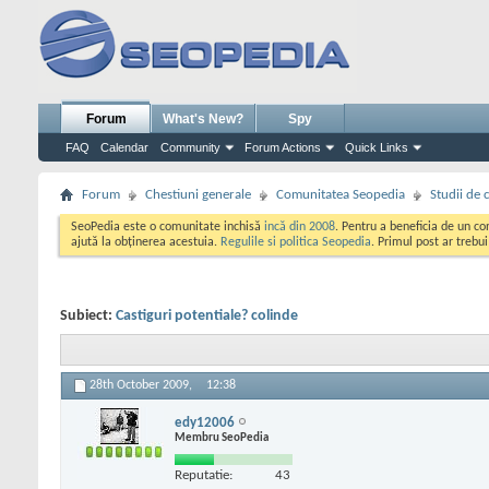
Forum
What's New?
Spy
FAQ
Calendar
Community
Forum Actions
Quick Links
Forum
Chestiuni generale
Comunitatea Seopedia
Studii de 
SeoPedia este o comunitate inchisă
incă din 2008
. Pentru a beneficia de un c
ajută la obținerea acestuia.
Regulile si politica Seopedia
. Primul post ar trebu
Subiect:
Castiguri potentiale? colinde
28th October 2009,
12:38
edy12006
Membru SeoPedia
Reputatie:
43