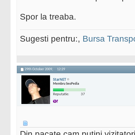
Spor la treaba.
Sugesti pentru:,
Bursa Transpo
29th October 2009,
12:29
StarNET
Membru SeoPedia
Reputatie:
37
Din pacate cam putini vizitatori