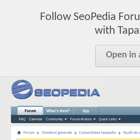
Follow SeoPedia For
with Tapa
Open in
Forum
What's New?
Spy
FAQ
Calendar
Community
Forum Actions
Quick Links
Forum
Chestiuni generale
Comunitatea Seopedia
Studii de 