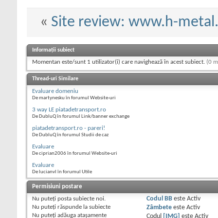
«
Site review: www.h-metal
Informații subiect
Momentan este/sunt 1 utilizator(i) care navighează în acest subiect.
(0 m
Thread-uri Similare
Evaluare domeniu
De martynesku în forumul Website-uri
3 way LE piatadetransport.ro
De DubluQ în forumul Link/banner exchange
piatadetransport.ro - pareri!
De DubluQ în forumul Studii de caz
Evaluare
De ciprian2006 în forumul Website-uri
Evaluare
De lucianvl în forumul Utile
Permisiuni postare
Nu puteţi
posta subiecte noi.
Codul BB
este
Activ
Nu puteţi
răspunde la subiecte
Zâmbete
este
Activ
Nu puteţi
adăuga ataşamente
Codul
[IMG]
este
Activ