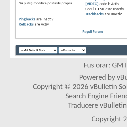
Nu puteţi
modifica posturile proprii
[VIDEO]
code is
Activ
Codul HTML este
Inactiv
Trackbacks
are
Inactiv
Pingbacks
are
Inactiv
Refbacks
are
Activ
Reguli Forum
Fus orar: GM
Powered by vBu
Copyright © 2026 vBulletin Solu
Search Engine Frien
Traducere vBullet
Copyright 