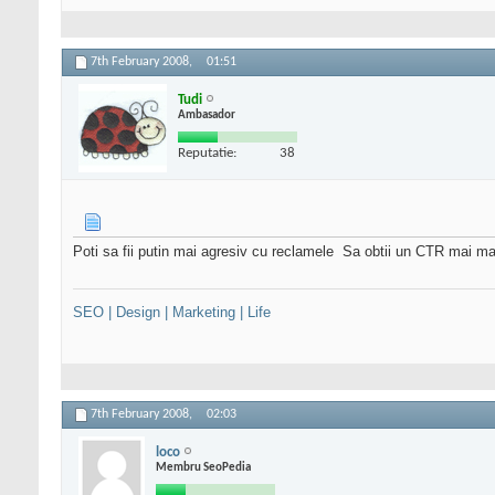
7th February 2008,
01:51
Tudi
Ambasador
Reputatie:
38
Poti sa fii putin mai agresiv cu reclamele
Sa obtii un CTR mai ma
SEO | Design | Marketing | Life
7th February 2008,
02:03
loco
Membru SeoPedia