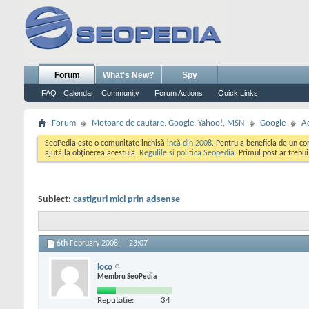
Forum
What's New?
Spy
FAQ
Calendar
Community
Forum Actions
Quick Links
Forum
Motoare de cautare. Google, Yahoo!, MSN
Google
A
SeoPedia este o comunitate inchisă
incă din 2008
. Pentru a beneficia de un c
ajută la obținerea acestuia.
Regulile si politica Seopedia
. Primul post ar trebu
Subiect:
castiguri mici prin adsense
6th February 2008,
23:07
loco
Membru SeoPedia
Reputatie:
34