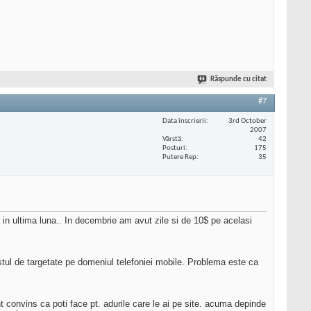
Răspunde cu citat
#7
Data înscrierii
3rd October
2007
Vârstă
42
Posturi
175
Putere Rep
35
a in ultima luna.. In decembrie am avut zile si de 10$ pe acelasi
stul de targetate pe domeniul telefoniei mobile. Problema este ca
t convins ca poti face pt. adurile care le ai pe site. acuma depinde