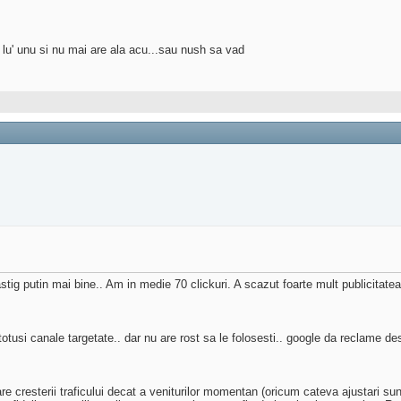
 lu' unu si nu mai are ala acu...sau nush sa vad
astig putin mai bine.. Am in medie 70 clickuri. A scazut foarte mult publicitate
otusi canale targetate.. dar nu are rost sa le folosesti.. google da reclame de
e cresterii traficului decat a veniturilor momentan (oricum cateva ajustari sun