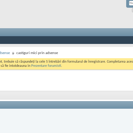
dsense
castiguri mici prin adsense
ont, trebuie să răspundeți la cele 5 întrebări din formularul de înregistrare. Completarea a
i să fie intotdeauna in
Prezentare forumisti
.