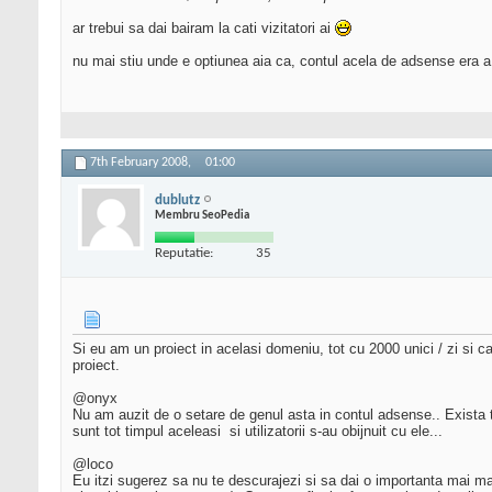
ar trebui sa dai bairam la cati vizitatori ai
nu mai stiu unde e optiunea aia ca, contul acela de adsense era a
7th February 2008,
01:00
dublutz
Membru SeoPedia
Reputatie:
35
Si eu am un proiect in acelasi domeniu, tot cu 2000 unici / zi si c
proiect.
@onyx
Nu am auzit de o setare de genul asta in contul adsense.. Exista t
sunt tot timpul aceleasi
si utilizatorii s-au obijnuit cu ele...
@loco
Eu itzi sugerez sa nu te descurajezi si sa dai o importanta mai mar