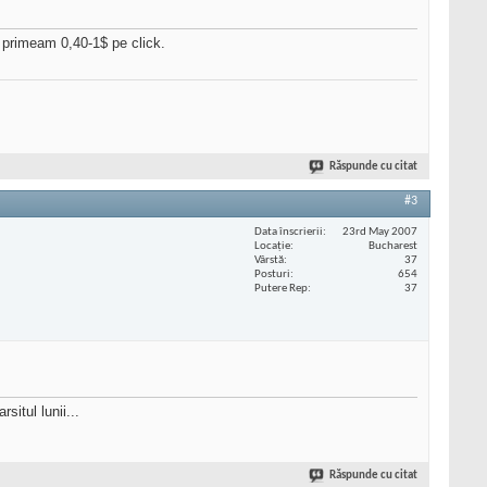
s primeam 0,40-1$ pe click.
Răspunde cu citat
#3
Data înscrierii
23rd May 2007
Locaţie
Bucharest
Vârstă
37
Posturi
654
Putere Rep
37
situl lunii...
Răspunde cu citat