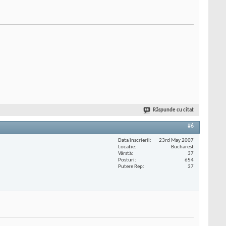
Răspunde cu citat
#6
Data înscrierii
23rd May 2007
Locaţie
Bucharest
Vârstă
37
Posturi
654
Putere Rep
37