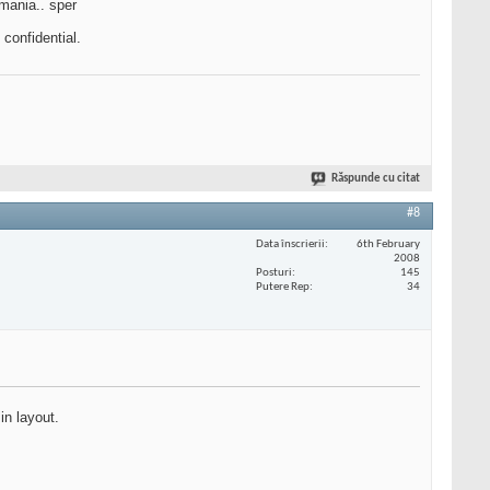
Romania.. sper
confidential.
Răspunde cu citat
#8
Data înscrierii
6th February
2008
Posturi
145
Putere Rep
34
in layout.