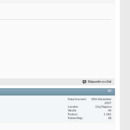
Răspunde cu citat
#2
Data înscrierii
30th December
2007
Locaţie
Cluj-Napoca
Vârstă
40
Posturi
1.581
Putere Rep
38