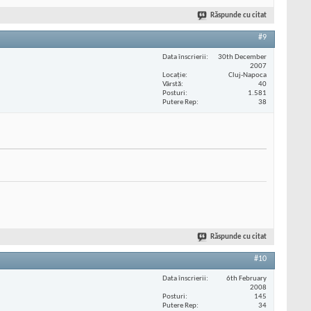
Răspunde cu citat
#9
Data înscrierii
30th December
2007
Locaţie
Cluj-Napoca
Vârstă
40
Posturi
1.581
Putere Rep
38
Răspunde cu citat
#10
Data înscrierii
6th February
2008
Posturi
145
Putere Rep
34