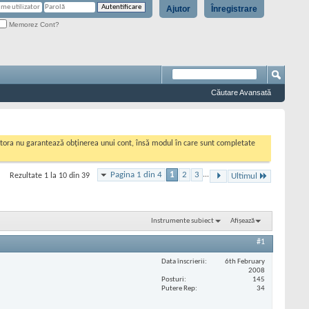
Ajutor
Înregistrare
Memorez Cont?
Căutare Avansată
cestora nu garantează obținerea unui cont, însă modul în care sunt completate
Pagina 1 din 4
1
2
3
...
Rezultate 1 la 10 din 39
Ultimul
Instrumente subiect
Afișează
#1
Data înscrierii
6th February
2008
Posturi
145
Putere Rep
34