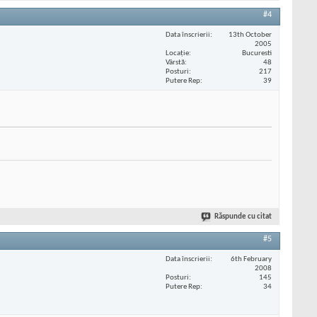
#4
Data înscrierii
13th October
2005
Locaţie
Bucuresti
Vârstă
48
Posturi
217
Putere Rep
39
Răspunde cu citat
#5
Data înscrierii
6th February
2008
Posturi
145
Putere Rep
34