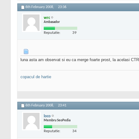
6th February 2008,
23:36
wrc
Ambasador
Reputatie:
39
luna asta am observat si eu ca merge foarte prost, la acelasi CTR
copacul de hartie
6th February 2008,
23:41
loco
Membru SeoPedia
Reputatie:
34