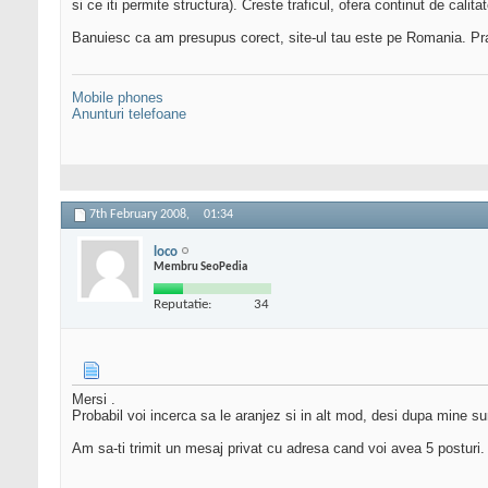
si ce iti permite structura). Creste traficul, ofera continut de calit
Banuiesc ca am presupus corect, site-ul tau este pe Romania. P
Mobile phones
Anunturi telefoane
7th February 2008,
01:34
loco
Membru SeoPedia
Reputatie:
34
Mersi
.
Probabil voi incerca sa le aranjez si in alt mod, desi dupa mine s
Am sa-ti trimit un mesaj privat cu adresa cand voi avea 5 posturi.