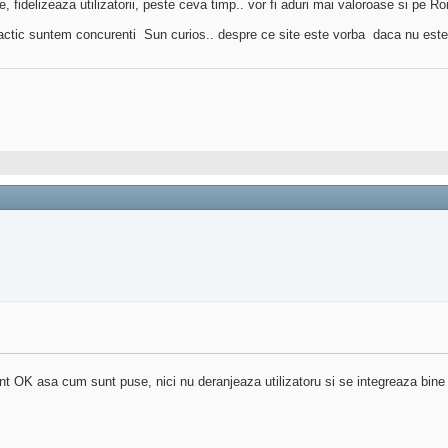
ate, fidelizeaza utilizatorii, peste ceva timp.. vor fi aduri mai valoroase si pe 
ractic suntem concurenti
Sun curios.. despre ce site este vorba
daca nu este 
unt OK asa cum sunt puse, nici nu deranjeaza utilizatoru si se integreaza bine 