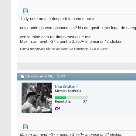
Tudy este un site despre telefoane mobile.
onyx unde gasesc optiunea aia? Nu am gasit nimic legat de categor
wrc la mine cam tot timpu castigul e mic.
Maxim am avut ~$7.5 pentru 3,750+ impresii si 42 clickuri.
Ultima modificare făcută de loco; 6th February 2008 la
23:48
.
7th February 2008,
00:02
Nica Cristian
Membru SeoPedia
Reputatie:
37
Maxim am avut ~$7.5 pentru 3,750+ impresii si 42 clickuri.