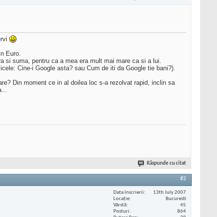
ervi
in Euro.
era si suma, pentru ca a mea era mult mai mare ca si a lui.
sicele: Cine-i Google asta? sau Cum de iti da Google tie bani?).
e? Din moment ce in al doilea loc s-a rezolvat rapid, inclin sa
...
Răspunde cu citat
#2
Data înscrierii
13th July 2007
Locaţie
Bucuresti
Vârstă
45
Posturi
864