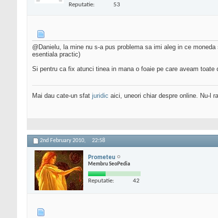
Reputatie:
53
@Danielu, la mine nu s-a pus problema sa imi aleg in ce moneda 
esentiala practic)
Si pentru ca fix atunci tinea in mana o foaie pe care aveam toate d
Mai dau cate-un sfat
juridic
aici, uneori chiar despre online. Nu-l ra
2nd February 2010,
22:58
Prometeu
Membru SeoPedia
Reputatie:
42