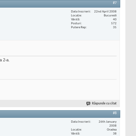
#7
Data înscrierii
22nd April 2008
Locaţie
Bucuresti
Vârstă
40
Posturi
572
Putere Rep
35
a 2-a.
Răspunde cu citat
#8
Data înscrierii
26th January
2008
Locaţie
Oradea
Vârstă
38