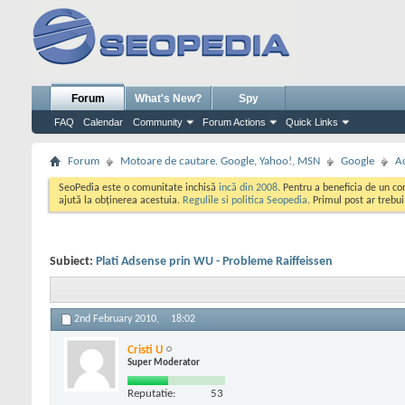
Forum
What's New?
Spy
FAQ
Calendar
Community
Forum Actions
Quick Links
Forum
Motoare de cautare. Google, Yahoo!, MSN
Google
A
SeoPedia este o comunitate inchisă
incă din 2008
. Pentru a beneficia de un c
ajută la obținerea acestuia.
Regulile si politica Seopedia
. Primul post ar trebu
Subiect:
Plati Adsense prin WU - Probleme Raiffeissen
2nd February 2010,
18:02
Cristi U
Super Moderator
Reputatie:
53