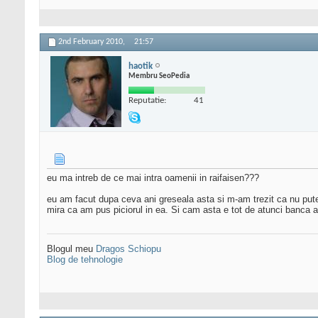
2nd February 2010,
21:57
haotik
Membru SeoPedia
Reputatie:
41
eu ma intreb de ce mai intra oamenii in raifaisen???
eu am facut dupa ceva ani greseala asta si m-am trezit ca nu put
mira ca am pus piciorul in ea. Si cam asta e tot de atunci banca ai
Blogul meu
Dragos Schiopu
Blog de tehnologie