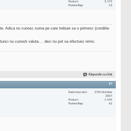
Posturi
3.172
Putere Rep
53
te. Adica nu cunosc suma pe care trebuie sa o primesc (conditie
tunci nu cunosti valuta.... deci nu pot sa efectuez nimic.
Răspunde cu citat
#9
Data înscrierii
27th October
2007
Posturi
1.434
Putere Rep
42