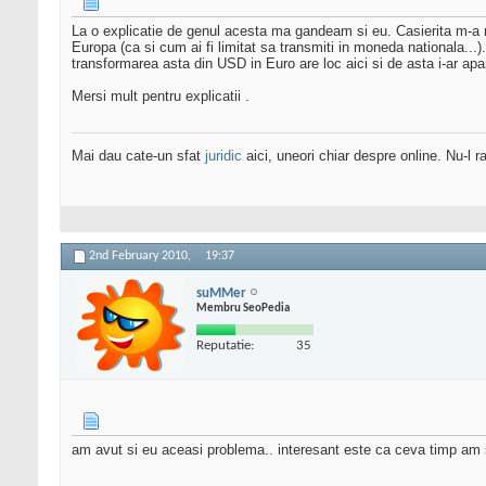
La o explicatie de genul acesta ma gandeam si eu. Casierita m-a mai
Europa (ca si cum ai fi limitat sa transmiti in moneda nationala...
transformarea asta din USD in Euro are loc aici si de asta i-ar aparea
Mersi mult pentru explicatii .
Mai dau cate-un sfat
juridic
aici, uneori chiar despre online. Nu-l ra
2nd February 2010,
19:37
suMMer
Membru SeoPedia
Reputatie:
35
am avut si eu aceasi problema.. interesant este ca ceva timp am sc