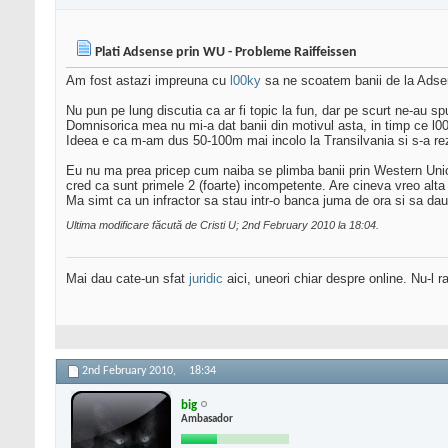
Plati Adsense prin WU - Probleme Raiffeissen
Am fost astazi impreuna cu
l00ky
sa ne scoatem banii de la Adsen
Nu pun pe lung discutia ca ar fi topic la fun, dar pe scurt ne-au
Domnisorica mea nu mi-a dat banii din motivul asta, in timp ce l00k
Ideea e ca m-am dus 50-100m mai incolo la Transilvania si s-a rezol
Eu nu ma prea pricep cum naiba se plimba banii prin Western Union
cred ca sunt primele 2 (foarte) incompetente. Are cineva vreo alt
Ma simt ca un infractor sa stau intr-o banca juma de ora si sa dau 
Ultima modificare făcută de Cristi U; 2nd February 2010 la
18:04
.
Mai dau cate-un sfat
juridic
aici, uneori chiar despre online. Nu-l ra
2nd February 2010,
18:34
big
Ambasador