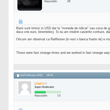
Reputatie:
38
Banii sunt trimisi in USD dar la "moneda de ridicat" sau ceva de genu
daca vrei euro, binenteles). Si eu am intalnit casierite confuze, dar
Oricum am observat ca Raiffeisen (in rest o banca foarte ok) e mai
Those were fast strange times and we worked in fast strange way
2nd February 2010,
18:43
Cristi U
Super Moderator
Reputatie:
53