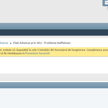
dsense
Plati Adsense prin WU - Probleme Raiffeissen
ont, trebuie să răspundeți la cele 5 întrebări din formularul de înregistrare. Completarea a
i să fie intotdeauna in
Prezentare forumisti
.