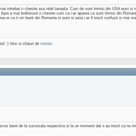
 intrebat o chestie asa nitel tampita: Cum de sunt trimisi din USA euro si nu 
). Apoi a mai bolborosit o chestie cum ca i-ar aparea ca sunt trimisi din Roman
 ei ca ii vin banii din Romania in euro si asta i-ar fi trezit confuzii si mai mar
ta! :) Vezi și sfaturi de
nutritie
.
os banii de la sucursala respectiva si la un moment dat s-au trezit ca nu imi