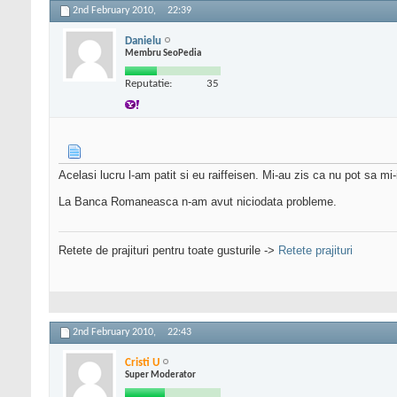
2nd February 2010,
22:39
Danielu
Membru SeoPedia
Reputatie:
35
Acelasi lucru l-am patit si eu raiffeisen. Mi-au zis ca nu pot sa mi-
La Banca Romaneasca n-am avut niciodata probleme.
Retete de prajituri pentru toate gusturile ->
Retete prajituri
2nd February 2010,
22:43
Cristi U
Super Moderator