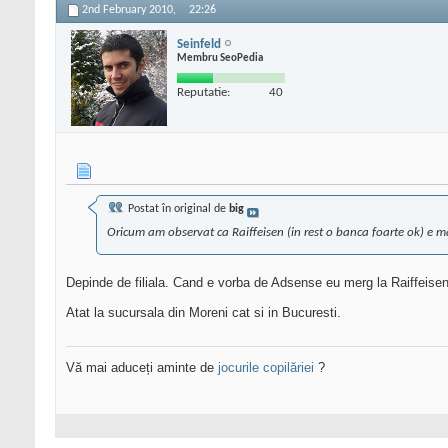
2nd February 2010,
22:26
Seinfeld
Membru SeoPedia
Reputatie:
40
Postat în original de
big
Oricum am observat ca Raiffeisen (in rest o banca foarte ok) e ma
Depinde de filiala. Cand e vorba de Adsense eu merg la Raiffeisen 
Atat la sucursala din Moreni cat si in Bucuresti.
Vă mai aduceți aminte de
jocurile copilăriei
?