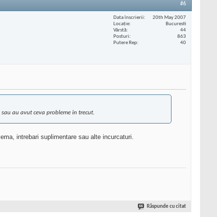
#6
Data înscrierii
20th May 2007
Locaţie
Bucuresti
Vârstă
44
Posturi
863
Putere Rep
40
s sau au avut ceva probleme in trecut.
ma, intrebari suplimentare sau alte incurcaturi.
Răspunde cu citat