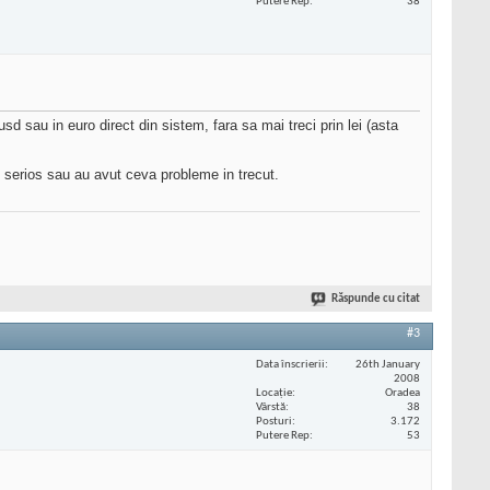
Putere Rep
38
usd sau in euro direct din sistem, fara sa mai treci prin lei (asta
i serios sau au avut ceva probleme in trecut.
Răspunde cu citat
#3
Data înscrierii
26th January
2008
Locaţie
Oradea
Vârstă
38
Posturi
3.172
Putere Rep
53