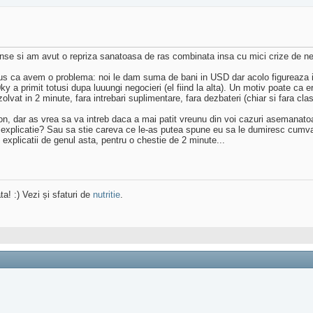
se si am avut o repriza sanatoasa de ras combinata insa cu mici crize de n
 spus ca avem o problema: noi le dam suma de bani in USD dar acolo figureaza 
y a primit totusi dupa luuungi negocieri (el fiind la alta). Un motiv poate ca 
vat in 2 minute, fara intrebari suplimentare, fara dezbateri (chiar si fara cla
, dar as vrea sa va intreb daca a mai patit vreunu din voi cazuri asemanatoar
a explicatie? Sau sa stie careva ce le-as putea spune eu sa le dumiresc cumva
explicatii de genul asta, pentru o chestie de 2 minute...
ta! :) Vezi și sfaturi de
nutritie
.