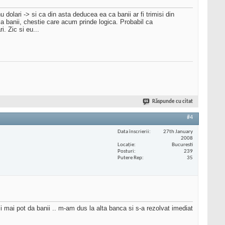
dolari -> si ca din asta deducea ea ca banii ar fi trimisi din
ia banii, chestie care acum prinde logica. Probabil ca
i. Zic si eu...
Răspunde cu citat
#4
Data înscrierii
27th January
2008
Locaţie
Bucuresti
Posturi
239
Putere Rep
35
 mai pot da banii .. m-am dus la alta banca si s-a rezolvat imediat