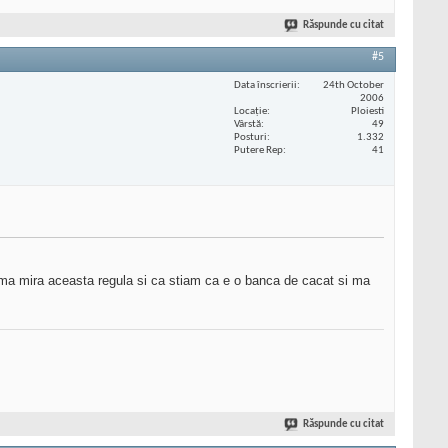
Răspunde cu citat
#5
Data înscrierii
24th October
2006
Locaţie
Ploiesti
Vârstă
49
Posturi
1.332
Putere Rep
41
 ma mira aceasta regula si ca stiam ca e o banca de cacat si ma
Răspunde cu citat