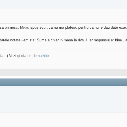
sa primesc. Mi-au spus scurt ca nu ma platesc pentru ca nu le dau date exac
atele notate i-am zis: Suma e chiar in mana la dvs. ! Iar raspunsul e: bine...a
ta! :) Vezi și sfaturi de
nutritie
.