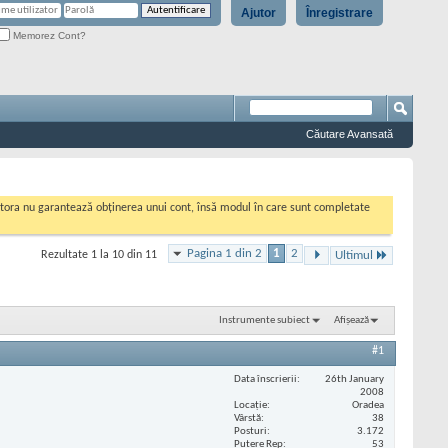
Ajutor
Înregistrare
Memorez Cont?
Căutare Avansată
cestora nu garantează obținerea unui cont, însă modul în care sunt completate
Pagina 1 din 2
1
2
Rezultate 1 la 10 din 11
Ultimul
Instrumente subiect
Afișează
#1
Data înscrierii
26th January
2008
Locaţie
Oradea
Vârstă
38
Posturi
3.172
Putere Rep
53