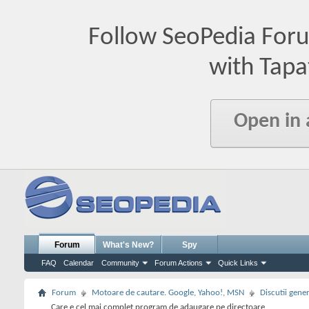
Follow SeoPedia For
with Tapa
Open in
Forum
What's New?
Spy
FAQ
Calendar
Community
Forum Actions
Quick Links
Forum
Motoare de cautare. Google, Yahoo!, MSN
Discutii gene
Care e cel mai complet program de adaugare pe directoare