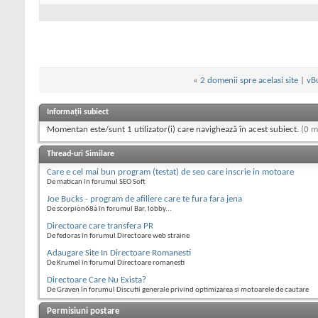
«
2 domenii spre acelasi site
|
vB
Informații subiect
Momentan este/sunt 1 utilizator(i) care navighează în acest subiect.
(0 m
Thread-uri Similare
Care e cel mai bun program (testat) de seo care inscrie in motoare
De matican în forumul SEO Soft
Joe Bucks - program de afiliere care te fura fara jena
De scorpion68a în forumul Bar, lobby...
Directoare care transfera PR
De fedoras în forumul Directoare web straine
Adaugare Site In Directoare Romanesti
De Krumel în forumul Directoare romanesti
Directoare Care Nu Exista?
De Graven în forumul Discutii generale privind optimizarea si motoarele de cautare
Permisiuni postare