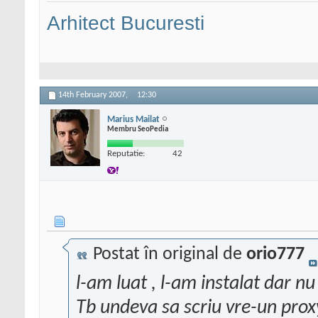
Arhitect Bucuresti
14th February 2007,
12:30
Marius Mailat
Membru SeoPedia
Reputatie:
42
Postat în original de
orio777
l-am luat , l-am instalat dar nu
Tb undeva sa scriu vre-un pro