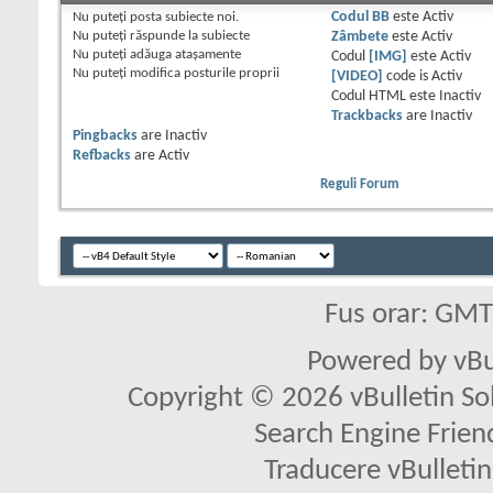
Nu puteţi
posta subiecte noi.
Codul BB
este
Activ
Nu puteţi
răspunde la subiecte
Zâmbete
este
Activ
Nu puteţi
adăuga ataşamente
Codul
[IMG]
este
Activ
Nu puteţi
modifica posturile proprii
[VIDEO]
code is
Activ
Codul HTML este
Inactiv
Trackbacks
are
Inactiv
Pingbacks
are
Inactiv
Refbacks
are
Activ
Reguli Forum
Fus orar: GM
Powered by vBu
Copyright © 2026 vBulletin Solu
Search Engine Frien
Traducere vBullet