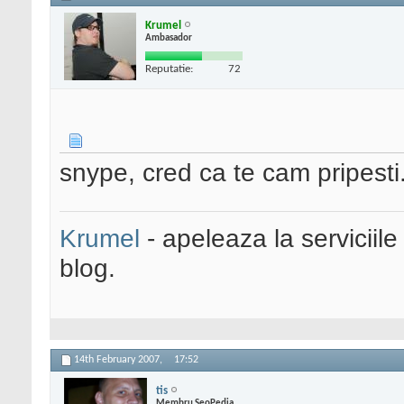
Krumel
Ambasador
Reputatie:
72
snype, cred ca te cam pripesti.
Krumel
- apeleaza la serviciile
blog.
14th February 2007,
17:52
tis
Membru SeoPedia