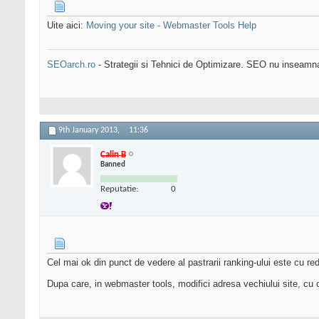
Uite aici:
Moving your site - Webmaster Tools Help
SEOarch.ro
- Strategii si Tehnici de Optimizare. SEO nu inseam
9th January 2013,
11:36
Calin B
Banned
Reputatie:
0
Cel mai ok din punct de vedere al pastrarii ranking-ului este cu red
Dupa care, in webmaster tools, modifici adresa vechiului site, cu c