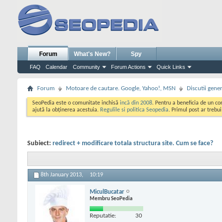
Forum
What's New?
Spy
FAQ
Calendar
Community
Forum Actions
Quick Links
Forum
Motoare de cautare. Google, Yahoo!, MSN
Discutii gene
SeoPedia este o comunitate inchisă
incă din 2008
. Pentru a beneficia de un c
ajută la obținerea acestuia.
Regulile si politica Seopedia
. Primul post ar trebu
Subiect:
redirect + modificare totala structura site. Cum se face?
8th January 2013,
10:19
MiculBucatar
Membru SeoPedia
Reputatie:
30