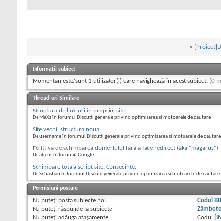
«
[Proiect]D
Informații subiect
Momentan este/sunt 1 utilizator(i) care navighează în acest subiect.
(0 m
Thread-uri Similare
Structura de link-uri in propriul site
De MaXz în forumul Discutii generale privind optimizarea si motoarele de cautare
Site vechi, structura noua
De username în forumul Discutii generale privind optimizarea si motoarele de cautare
Feriti-va de schimbarea domeniului fara a face redirect (aka "magarus")
De aliens în forumul Google
Schimbare totala script site. Consecinte.
De Sebastian în forumul Discutii generale privind optimizarea si motoarele de cautare
Permisiuni postare
Nu puteţi
posta subiecte noi.
Codul B
Nu puteţi
răspunde la subiecte
Zâmbet
Nu puteţi
adăuga ataşamente
Codul
[I