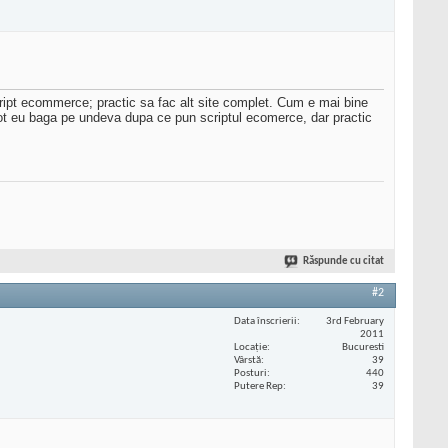
ript ecommerce; practic sa fac alt site complet. Cum e mai bine
 pot eu baga pe undeva dupa ce pun scriptul ecomerce, dar practic
Răspunde cu citat
#2
Data înscrierii
3rd February
2011
Locaţie
Bucuresti
Vârstă
39
Posturi
440
Putere Rep
39