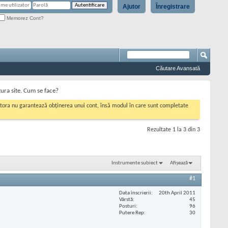
Ajutor
Înregistrare
Memorez Cont?
Căutare Avansată
tura site. Cum se face?
cestora nu garantează obținerea unui cont, însă modul în care sunt completate
Rezultate 1 la 3 din 3
Instrumente subiect
Afișează
#1
Data înscrierii
20th April 2011
Vârstă
45
Posturi
96
Putere Rep
30