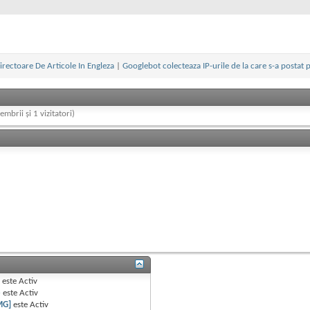
irectoare De Articole In Engleza
|
Googlebot colecteaza IP-urile de la care s-a postat 
embrii și 1 vizitatori)
B
este
Activ
e
este
Activ
MG]
este
Activ