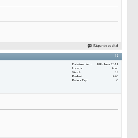
Răspunde cu citat
#3
Data înscrierii
18th June 2011
Locaţie
Arad
Vârstă
35
Posturi
420
Putere Rep
0