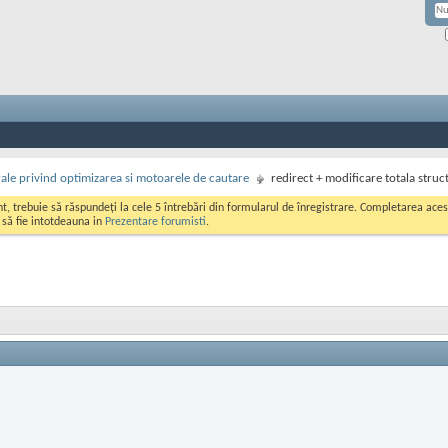
rale privind optimizarea si motoarele de cautare
redirect + modificare totala struc
ont, trebuie să răspundeți la cele 5 întrebări din formularul de înregistrare. Completarea a
i să fie intotdeauna in
Prezentare forumisti
.