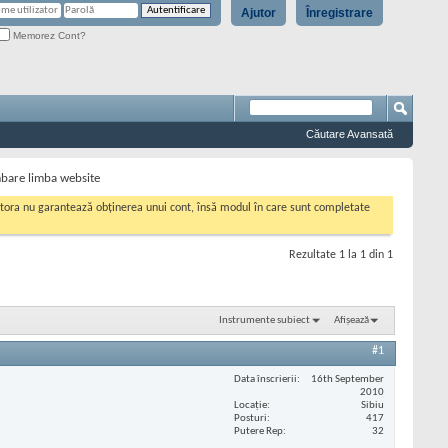
Ajutor
Înregistrare
Memorez Cont?
Căutare Avansată
mbare limba website
cestora nu garantează obținerea unui cont, însă modul în care sunt completate
Rezultate 1 la 1 din 1
Instrumente subiect
Afișează
#1
Data înscrierii
16th September
2010
Locaţie
Sibiu
Posturi
417
Putere Rep
32