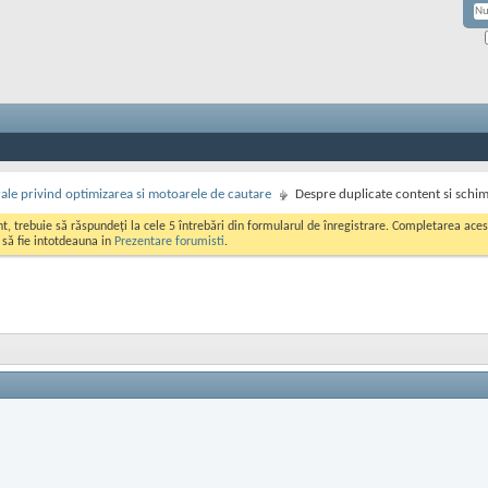
rale privind optimizarea si motoarele de cautare
Despre duplicate content si schi
ont, trebuie să răspundeți la cele 5 întrebări din formularul de înregistrare. Completarea a
i să fie intotdeauna in
Prezentare forumisti
.