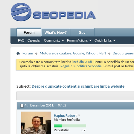
Forum
What's New?
Spy
FAQ
Calendar
Community
Forum Actions
Quick Links
Forum
Motoare de cautare. Google, Yahoo!, MSN
Discutii gene
SeoPedia este o comunitate inchisă
incă din 2008
. Pentru a beneficia de un c
ajută la obținerea acestuia.
Regulile si politica Seopedia
. Primul post ar trebu
Subiect:
Despre duplicate content si schimbare limba website
4th December 2011,
07:52
Hapiuc Robert
Membru SeoPedia
Reputatie:
32