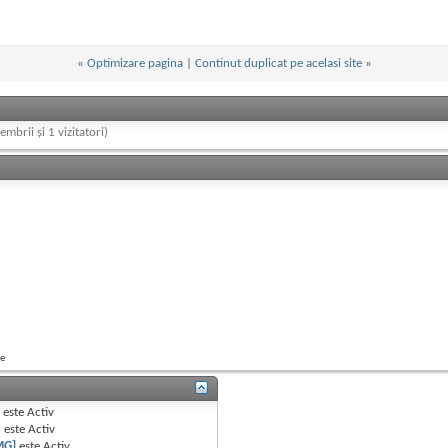
«
Optimizare pagina
|
Continut duplicat pe acelasi site
»
embrii și 1 vizitatori)
re
B
este
Activ
e
este
Activ
MG]
este
Activ