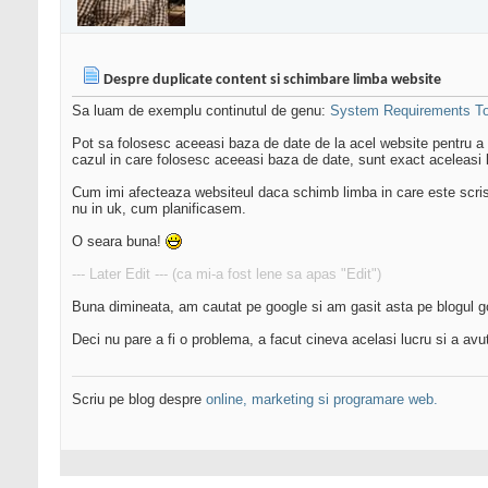
Despre duplicate content si schimbare limba website
Sa luam de exemplu continutul de genu:
System Requirements T
Pot sa folosesc aceeasi baza de date de la acel website pentru a fa
cazul in care folosesc aceeasi baza de date, sunt exact aceleasi l
Cum imi afecteaza websiteul daca schimb limba in care este scris? M
nu in uk, cum planificasem.
O seara buna!
--- Later Edit --- (ca mi-a fost lene sa apas "Edit")
Buna dimineata, am cautat pe google si am gasit asta pe blogul
Deci nu pare a fi o problema, a facut cineva acelasi lucru si a av
Scriu pe blog despre
online, marketing si programare web.