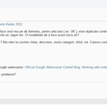
omb Raider 2012
ce unul nou pe alt domeniu, pentru alta tara ( ex. UK ), este duplicate conten
ink-uri, taguri etc. O modalitate de a face acest lucru ok?
a refer la cuvinte cheie, descriere, nume categorii, titluri, tot. Cateva cuvint
 google webmaster:
Official Google Webmaster Central Blog: Working with multi
ut probleme?