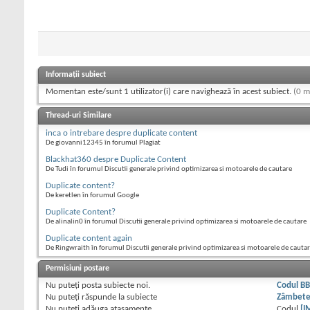
Informații subiect
Momentan este/sunt 1 utilizator(i) care navighează în acest subiect.
(0 m
Thread-uri Similare
inca o intrebare despre duplicate content
De giovanni12345 în forumul Plagiat
Blackhat360 despre Duplicate Content
De Tudi în forumul Discutii generale privind optimizarea si motoarele de cautare
Duplicate content?
De keretlen în forumul Google
Duplicate Content?
De alinalin0 în forumul Discutii generale privind optimizarea si motoarele de cautare
Duplicate content again
De Ringwraith în forumul Discutii generale privind optimizarea si motoarele de cauta
Permisiuni postare
Nu puteţi
posta subiecte noi.
Codul B
Nu puteţi
răspunde la subiecte
Zâmbet
Nu puteţi
adăuga ataşamente
Codul
[I