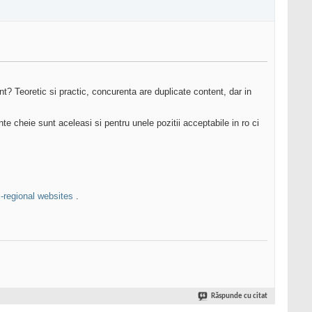
t? Teoretic si practic, concurenta are duplicate content, dar in
e cheie sunt aceleasi si pentru unele pozitii acceptabile in ro ci
-regional websites
.
Răspunde cu citat