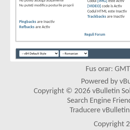
Nu puteţi
adăuga ataşamente
Codul
[IMG]
este
Activ
Nu puteţi
modifica posturile proprii
[VIDEO]
code is
Activ
Codul HTML este
Inactiv
Trackbacks
are
Inactiv
Pingbacks
are
Inactiv
Refbacks
are
Activ
Reguli Forum
Fus orar: GM
Powered by vBu
Copyright © 2026 vBulletin Solu
Search Engine Frien
Traducere vBullet
Copyright 