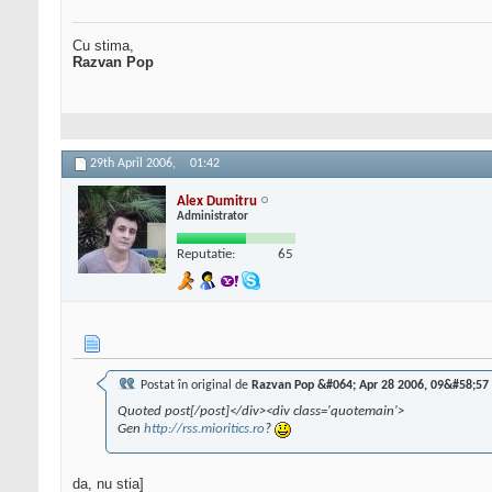
Cu stima,
Razvan Pop
29th April 2006,
01:42
Alex Dumitru
Administrator
Reputatie:
65
Postat în original de
Razvan Pop &#064; Apr 28 2006, 09&#58;57
Quoted post[/post]</div><div class='quotemain'>
Gen
http://rss.mioritics.ro
?
da, nu stia]