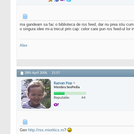
ma gandeam sa fac o biblioteca de rss feed, dar nu prea stiu c
o singura idee mi-a trecut prin cap: celor care pun rss feed-ul lor i
Alex
28th April 2006,
21:57
Razvan Pop
Membru SeoPedia
Reputatie:
44
Gen
http://rss.mioritics.ro
?