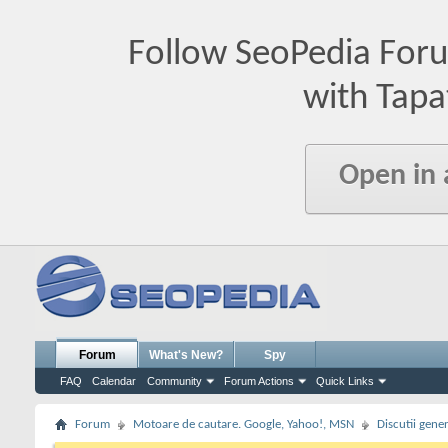
Follow SeoPedia For
with Tapa
Open in
Forum
What's New?
Spy
FAQ
Calendar
Community
Forum Actions
Quick Links
Forum
Motoare de cautare. Google, Yahoo!, MSN
Discutii gene