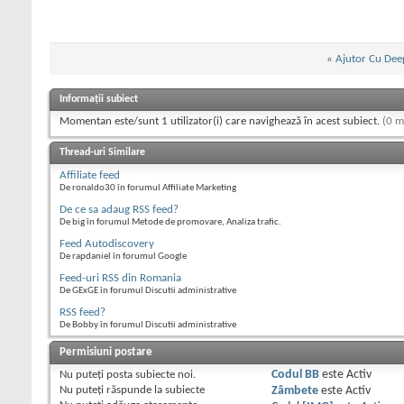
«
Ajutor Cu Dee
Informații subiect
Momentan este/sunt 1 utilizator(i) care navighează în acest subiect.
(0 m
Thread-uri Similare
Affiliate feed
De ronaldo30 în forumul Affiliate Marketing
De ce sa adaug RSS feed?
De big în forumul Metode de promovare, Analiza trafic.
Feed Autodiscovery
De rapdaniel în forumul Google
Feed-uri RSS din Romania
De GExGE în forumul Discutii administrative
RSS feed?
De Bobby în forumul Discutii administrative
Permisiuni postare
Nu puteţi
posta subiecte noi.
Codul BB
este
Activ
Nu puteţi
răspunde la subiecte
Zâmbete
este
Activ