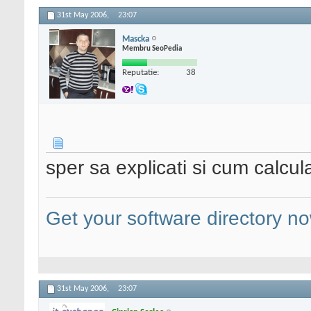
31st May 2006,
23:07
Mascka
Membru SeoPedia
Reputatie:
38
sper sa explicati si cum calcu
Get your software directory n
31st May 2006,
23:07