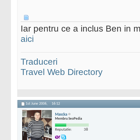
Iar pentru ce a inclus Ben in m
aici
Traduceri
Travel Web Directory
1st June 2006,
16:12
Mascka
Membru SeoPedia
Reputatie:
38