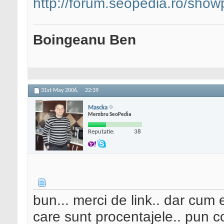
http://forum.seopedia.ro/sho
Boingeanu Ben
31st May 2006,
22:39
Mascka
Membru SeoPedia
Reputatie:
38
bun... merci de link.. dar cum
care sunt procentajele.. pun co