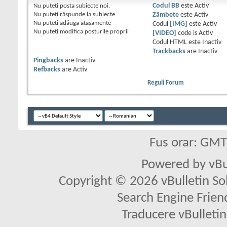
Nu puteţi
posta subiecte noi.
Codul BB
este
Activ
Nu puteţi
răspunde la subiecte
Zâmbete
este
Activ
Nu puteţi
adăuga ataşamente
Codul
[IMG]
este
Activ
Nu puteţi
modifica posturile proprii
[VIDEO]
code is
Activ
Codul HTML este
Inactiv
Trackbacks
are
Inactiv
Pingbacks
are
Inactiv
Refbacks
are
Activ
Reguli Forum
Fus orar: GM
Powered by vBu
Copyright © 2026 vBulletin Solu
Search Engine Frien
Traducere vBullet