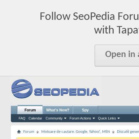
Follow SeoPedia For
with Tapa
Open in
Forum
What's New?
Spy
FAQ
Calendar
Community
Forum Actions
Quick Links
Forum
Motoare de cautare. Google, Yahoo!, MSN
Discutii gene