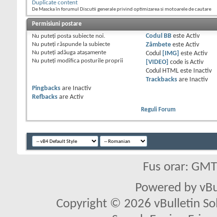
Duplicate content
De Mascka în forumul Discutii generale privind optimizarea si motoarele de cautare
Permisiuni postare
Nu puteţi
posta subiecte noi.
Codul BB
este
Activ
Nu puteţi
răspunde la subiecte
Zâmbete
este
Activ
Nu puteţi
adăuga ataşamente
Codul
[IMG]
este
Activ
Nu puteţi
modifica posturile proprii
[VIDEO]
code is
Activ
Codul HTML este
Inactiv
Trackbacks
are
Inactiv
Pingbacks
are
Inactiv
Refbacks
are
Activ
Reguli Forum
Fus orar: GM
Powered by vBu
Copyright © 2026 vBulletin Solu