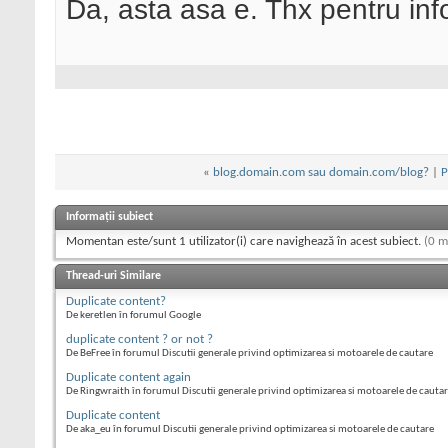
Da, asta asa e. Thx pentru in
«
blog.domain.com sau domain.com/blog?
|
P
Informații subiect
Momentan este/sunt 1 utilizator(i) care navighează în acest subiect.
(0 m
Thread-uri Similare
Duplicate content?
De keretlen în forumul Google
duplicate content ? or not ?
De BeFree în forumul Discutii generale privind optimizarea si motoarele de cautare
Duplicate content again
De Ringwraith în forumul Discutii generale privind optimizarea si motoarele de cauta
Duplicate content
De aka_eu în forumul Discutii generale privind optimizarea si motoarele de cautare