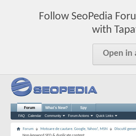
Follow SeoPedia For
with Tapa
Open in
Forum
What's New?
Spy
FAQ
Calendar
Community
Forum Actions
Quick Links
Forum
Motoare de cautare. Google, Yahoo!, MSN
Discutii gene
Non-keyword SEO & duplicate content