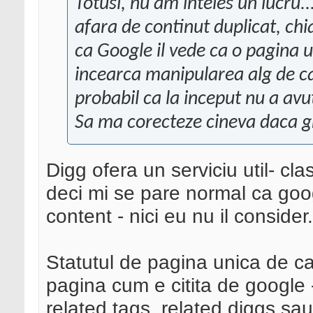
Totusi, nu am inteles un lucru.
afara de continut duplicat, chi
ca Google il vede ca o pagina 
incearca manipularea alg de cau
probabil ca la inceput nu a avu
Sa ma corecteze cineva daca g
Digg ofera un serviciu util- clas
deci mi se pare normal ca goog
content - nici eu nu il consider.
Statutul de pagina unica de ca
pagina cum e citita de google 
related tags, related diggs sau