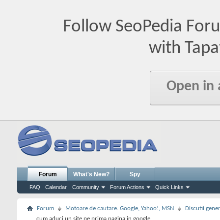
Follow SeoPedia For
with Tapa
Open in
Forum
What's New?
Spy
FAQ
Calendar
Community
Forum Actions
Quick Links
Forum
Motoare de cautare. Google, Yahoo!, MSN
Discutii gene
cum aduci un site pe prima pagina in google