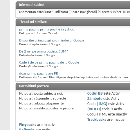
Informații subiect
Momentan este/sunt 1 utilizator(i) care navighează în acest subiect.
(0 m
Thread-uri Similare
prima pagina prima pozitie in yahoo
De Lupanu în forumul Yahoo!
Disparitie prima pagina din indexul Google
De mobshop în forumul Google
De 2 ori pe prima pagina. CUM?
De turbo în forumul Google
Caderi de pe prima pagina de la Google
De dary5ro în forumul Google
doar prima pagina are PR
De throwra în forumul Discutii generale privind optimizarea si motoarele de cautare
Permisiuni postare
Nu puteţi
posta subiecte noi.
Codul BB
este
Activ
Nu puteţi
răspunde la subiecte
Zâmbete
este
Activ
Nu puteţi
adăuga ataşamente
Codul
[IMG]
este
Activ
Nu puteţi
modifica posturile proprii
[VIDEO]
code is
Activ
Codul HTML este
Inactiv
Trackbacks
are
Inactiv
Pingbacks
are
Inactiv