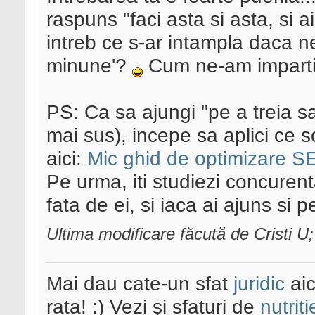
raspuns "faci asta si asta, si 
intreb ce s-ar intampla daca 
minune'?
Cum ne-am imparti 
PS: Ca sa ajungi "pe a treia 
mai sus), incepe sa aplici ce sc
aici:
Mic ghid de optimizare S
Pe urma, iti studiezi concurent
fata de ei, si iaca ai ajuns si
Ultima modificare făcută de Cristi U
Mai dau cate-un sfat
juridic
aic
rata! :) Vezi și sfaturi de
nutriti