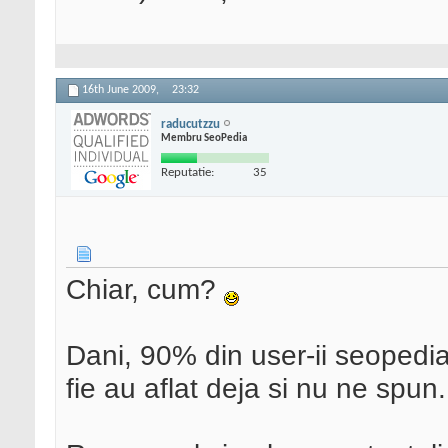
16th June 2009,
23:32
raducutzzu
Membru SeoPedia
Reputatie:
35
Chiar, cum?
Dani, 90% din user-ii seopedia 
fie au aflat deja si nu ne spun