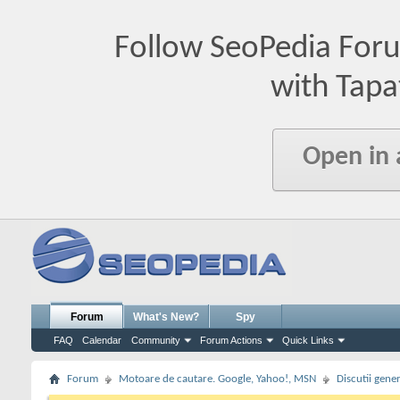
Follow SeoPedia For
with Tapa
Open in
Forum
What's New?
Spy
FAQ
Calendar
Community
Forum Actions
Quick Links
Forum
Motoare de cautare. Google, Yahoo!, MSN
Discutii gene