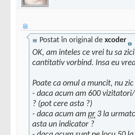
Postat în original de
xcoder
OK, am inteles ce vrei tu sa zi
cantitativ vorbind. Insa eu vreau
Poate ca omul a muncit, nu zic n
- daca acum am 600 vizitatori/z
? (pot cere asta ?)
- daca acum am
pr
3 la urmato
asta un indicator ?
- daca acum sunt pe locu 50 la 