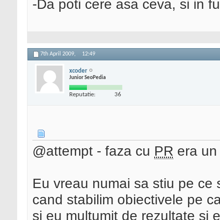
-Da poti cere asa ceva, si in f
7th April 2009,
12:49
xcoder
Junior SeoPedia
Reputatie:
36
@attempt - faza cu
PR
era un
Eu vreau numai sa stiu pe ce
cand stabilim obiectivele pe ca
si eu multumit de rezultate si e