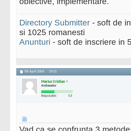
obiective, implementare.
Directory Submitter
- soft de i
si 1025 romanesti
Anunturi
- soft de inscriere in 
7th April 2009,
19:55
Marius Cristian
Ambasador
Reputatie:
53
Vad ca se confrunta 3 metode