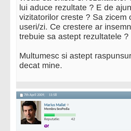
lui aduce rezultate ? E de aj
vizitatorilor creste ? Sa zice
useri/zi. Ce crestere ar insem
trebuie sa astept rezultatele ?
Multumesc si astept raspunsuri
decat mine.
7th April 2009,
11:58
Marius Mailat
Membru SeoPedia
Reputatie:
42