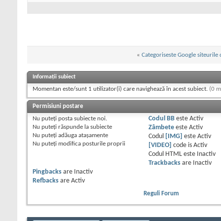
«
Categoriseste Google siteurile 
Informații subiect
Momentan este/sunt 1 utilizator(i) care navighează în acest subiect.
(0 m
Permisiuni postare
Nu puteţi
posta subiecte noi.
Codul BB
este
Activ
Nu puteţi
răspunde la subiecte
Zâmbete
este
Activ
Nu puteţi
adăuga ataşamente
Codul
[IMG]
este
Activ
Nu puteţi
modifica posturile proprii
[VIDEO]
code is
Activ
Codul HTML este
Inactiv
Trackbacks
are
Inactiv
Pingbacks
are
Inactiv
Refbacks
are
Activ
Reguli Forum