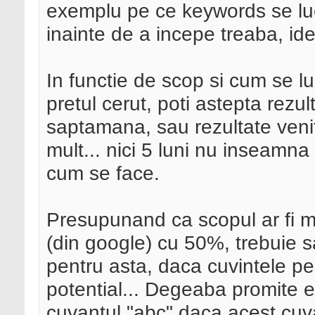
exemplu pe ce keywords se luc
inainte de a incepe treaba, ide
In functie de scop si cum se l
pretul cerut, poti astepta rezu
saptamana, sau rezultate venit
mult... nici 5 luni nu inseamn
cum se face.
Presupunand ca scopul ar fi ma
(din google) cu 50%, trebuie sa
pentru asta, daca cuvintele p
potential... Degeaba promite el
cuvantul "abc" daca acest cuv