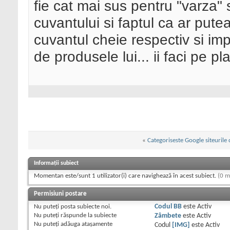
fie cat mai sus pentru "varza" s
cuvantului si faptul ca ar pute
cuvantul cheie respectiv si im
de produsele lui... ii faci pe pl
«
Categoriseste Google siteurile 
Informații subiect
Momentan este/sunt 1 utilizator(i) care navighează în acest subiect.
(0 m
Permisiuni postare
Nu puteţi
posta subiecte noi.
Codul BB
este
Activ
Nu puteţi
răspunde la subiecte
Zâmbete
este
Activ
Nu puteţi
adăuga ataşamente
Codul
[IMG]
este
Activ