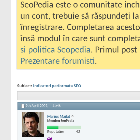
SeoPedia este o comunitate inc
un cont, trebuie să răspundeți la
înregistrare. Completarea acesto
însă modul în care sunt completa
si politica Seopedia
. Primul post 
Prezentare forumisti
.
Subiect:
Indicatori performata SEO
9th April 2009,
11:46
Marius Mailat
Membru SeoPedia
Reputatie:
42