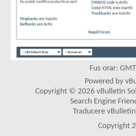
Nu puteţi
modifica posturile proprii
[VIDEO]
code is
Activ
Codul HTML este
Inactiv
Trackbacks
are
Inactiv
Pingbacks
are
Inactiv
Refbacks
are
Activ
Reguli Forum
Fus orar: GM
Powered by vBu
Copyright © 2026 vBulletin Solu
Search Engine Frien
Traducere vBullet
Copyright 