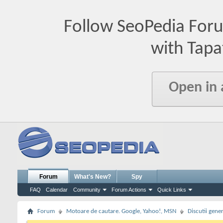
Follow SeoPedia For
with Tapa
Open in
Forum
What's New?
Spy
FAQ
Calendar
Community
Forum Actions
Quick Links
Forum
Motoare de cautare. Google, Yahoo!, MSN
Discutii gene