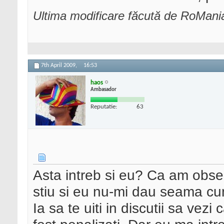
Ultima modificare făcută de RoMania
7th April 2009,
16:53
haos
Ambasador
Reputatie:
63
Asta intreb si eu? Ca am obser
stiu si eu nu-mi dau seama cum
Ia sa te uiti in discutii sa vez