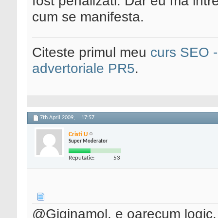
fost penalizati. Dar eu ma intr
cum se manifesta.
Citeste primul meu
curs SEO - 
advertoriale PR5
.
7th April 2009,
17:57
Cristi U
Super Moderator
Reputatie:
53
@Giginamol, e oarecum logic. 