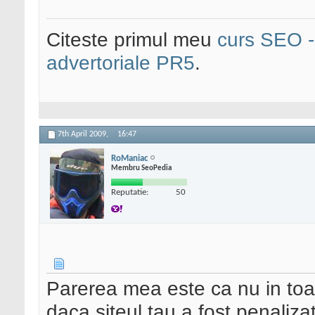
Citeste primul meu
curs SEO - 
advertoriale PR5
.
7th April 2009,
16:47
RoManiac
Membru SeoPedia
Reputatie:
50
Parerea mea este ca nu in toat
daca siteul tau a fost penalizat