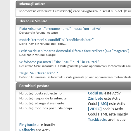
Informații subiect
Momentan este/sunt 1 utilizator(i) care navighează în acest subiect.
(0 m
Thread-uri Similare
Plata Adsense ..."prenume nume" - noua "normativa"
De resahc în forumul Adsense
model: "termeni si conditii" si "confidentialitate"
De No_name în forumul Bar, lobby...
Feriti-va de schimbarea domeniului fara a face redirect (aka "magarus")
De aliens în forumul Google
Se folosesc parametrii "site:" sau "inurl:" in cautari ?
De Cristian Mezei în forumul Discutii generale privind optimizarea si motoarele de cau
"suge" Sau "fura" Trafic ?
De Sorin Frumuseanu în forumul Discutii generale privind optimizarea si motoarele d
Permisiuni postare
Nu puteţi
posta subiecte noi.
Codul BB
este
Activ
Nu puteţi
răspunde la subiecte
Zâmbete
este
Activ
Nu puteţi
adăuga ataşamente
Codul
[IMG]
este
Activ
Nu puteţi
modifica posturile proprii
[VIDEO]
code is
Activ
Codul HTML este
Inactiv
Trackbacks
are
Inactiv
Pingbacks
are
Inactiv
Refbacks
are
Activ