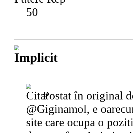
50
Postat în original 
@Giginamol, e oarecum
site care ocupa o pozit