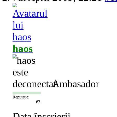
haos
Ambasador
Reputatie:
63
Data înscrierii