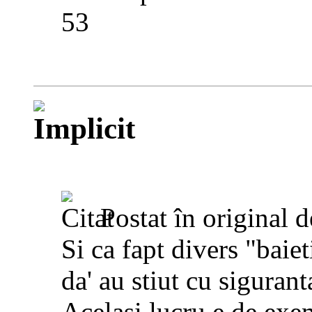
53
Postat în original 
Si ca fapt divers "baiet
da' au stiut cu sigurant
Acelasi lucru e de exe