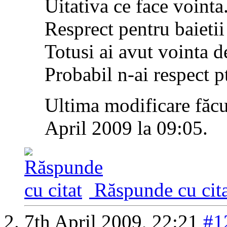
Uitativa ce face vointa
Resprect pentru baietii
Totusi ai avut vointa d
Probabil n-ai respect ptr
Ultima modificare făcu
April 2009 la
09:05
.
Răspunde cu cita
7th April 2009,
22:21
#1