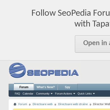
Follow SeoPedia For
with Tapa
Open in
Forum
What's New?
Spy
FAQ
Calendar
Community
Forum Actions
Quick Links
Forum
Directoare web
Directoare web straine
Director Web