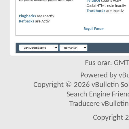
[VIDEO]
code is
Activ
Codul HTML este
Inactiv
Trackbacks
are
Inactiv
Pingbacks
are
Inactiv
Refbacks
are
Activ
Reguli Forum
Fus orar: GM
Powered by vBu
Copyright © 2026 vBulletin Solu
Search Engine Frien
Traducere vBullet
Copyright 