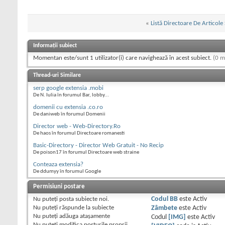
«
Listă Directoare De Articole
Informații subiect
Momentan este/sunt 1 utilizator(i) care navighează în acest subiect.
(0 m
Thread-uri Similare
serp google extensia .mobi
De N. Iulia în forumul Bar, lobby...
domenii cu extensia .co.ro
De daniweb în forumul Domenii
Director web - Web-Directory.Ro
De haos în forumul Directoare romanesti
Basic-Directory - Director Web Gratuit - No Recip
De poison17 în forumul Directoare web straine
Conteaza extensia?
De ddumyy în forumul Google
Permisiuni postare
Nu puteţi
posta subiecte noi.
Codul BB
este
Activ
Nu puteţi
răspunde la subiecte
Zâmbete
este
Activ
Nu puteţi
adăuga ataşamente
Codul
[IMG]
este
Activ
Nu puteţi
modifica posturile proprii