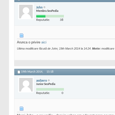
John
Membru SeoPedia
Reputatie:
38
Arunca o privire
aici
Ultima modificare făcută de John; 19th March 2014 la
14:24
.
Motiv:
modificare
19th March 2014,
15:18
asdzero
Junior SeoPedia
Reputatie:
0