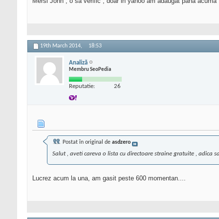
Mersi John , o sa verific , doar in yahoo am adaugat pana acuma , 
19th March 2014,
18:53
Analiză
Membru SeoPedia
Reputatie:
26
Postat în original de
asdzero
Salut , aveti careva o lista cu directoare straine gratuite , adic
Lucrez acum la una, am gasit peste 600 momentan....