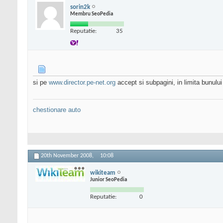
sorin2k
Membru SeoPedia
Reputatie:
35
si pe
www.director.pe-net.org
accept si subpagini, in limita bunului
chestionare auto
20th November 2008,
10:08
wikiteam
Junior SeoPedia
Reputatie:
0