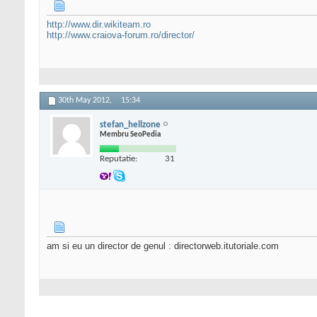
http://www.dir.wikiteam.ro
http://www.craiova-forum.ro/director/
30th May 2012,
15:34
stefan_hellzone
Membru SeoPedia
Reputatie:
31
am si eu un director de genul : directorweb.itutoriale.com