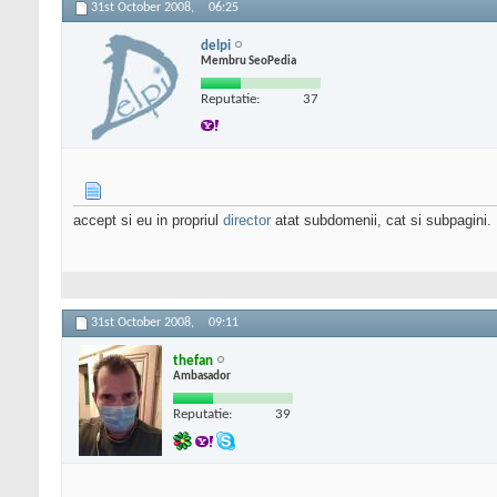
31st October 2008,
06:25
delpi
Membru SeoPedia
Reputatie:
37
accept si eu in propriul
director
atat subdomenii, cat si subpagini.
31st October 2008,
09:11
thefan
Ambasador
Reputatie:
39