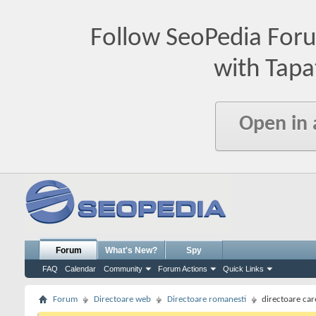
Follow SeoPedia For
with Tapa
Open in
Forum
What's New?
Spy
FAQ
Calendar
Community
Forum Actions
Quick Links
Forum
Directoare web
Directoare romanesti
directoare car