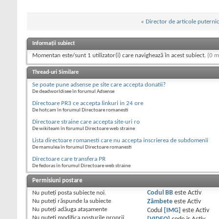
«
Director de articole puterni
Informații subiect
Momentan este/sunt 1 utilizator(i) care navighează în acest subiect.
(0 m
Thread-uri Similare
Se poate pune adsense pe site care accepta donatii?
De deadworldisee în forumul Adsense
Directoare PR3 ce accepta linkuri in 24 ore
De hotcam în forumul Directoare romanesti
Directoare straine care accepta site-uri ro
De wikiteam în forumul Directoare web straine
Lista directoare romanesti care nu accepta inscrierea de subdomenii
De mamulea în forumul Directoare romanesti
Directoare care transfera PR
De fedoras în forumul Directoare web straine
Permisiuni postare
Nu puteţi
posta subiecte noi.
Codul BB
este
Activ
Nu puteţi
răspunde la subiecte
Zâmbete
este
Activ
Nu puteţi
adăuga ataşamente
Codul
[IMG]
este
Activ
Nu puteţi
modifica posturile proprii