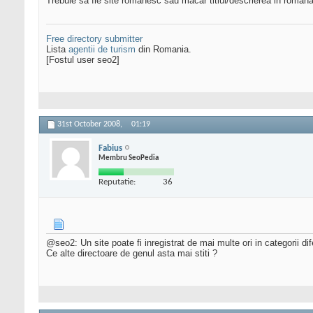
Trebuie sa fie site romanesc sau macar titlul/descrierea in romana
Free directory submitter
Lista
agentii de turism
din Romania.
[Fostul user seo2]
31st October 2008,
01:19
Fabius
Membru SeoPedia
Reputatie:
36
@seo2: Un site poate fi inregistrat de mai multe ori in categorii dife
Ce alte directoare de genul asta mai stiti ?