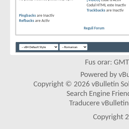
[VIDEO]
code is
Activ
Codul HTML este
Inactiv
Trackbacks
are
Inactiv
Pingbacks
are
Inactiv
Refbacks
are
Activ
Reguli Forum
Fus orar: GM
Powered by vBu
Copyright © 2026 vBulletin Solu
Search Engine Frien
Traducere vBullet
Copyright 