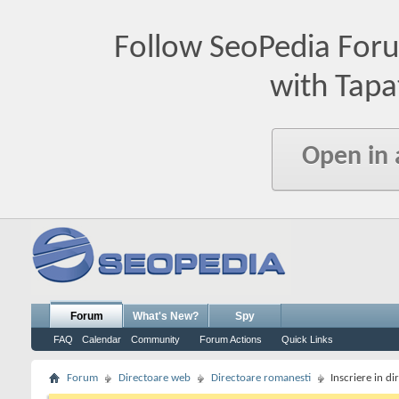
Follow SeoPedia For
with Tapa
Open in
Forum
What's New?
Spy
FAQ
Calendar
Community
Forum Actions
Quick Links
Forum
Directoare web
Directoare romanesti
Inscriere in d