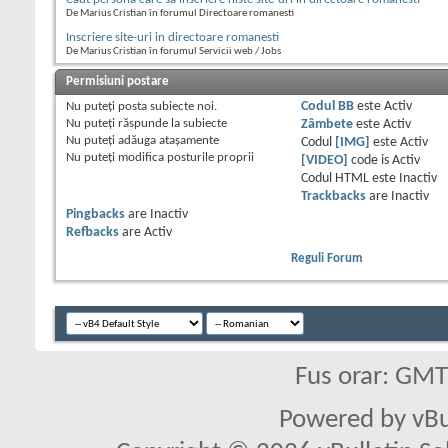
De Marius Cristian în forumul Directoare romanesti
Inscriere site-uri in directoare romanesti
De Marius Cristian în forumul Servicii web / Jobs
Permisiuni postare
Nu puteţi
posta subiecte noi.
Codul BB
este
Activ
Nu puteţi
răspunde la subiecte
Zâmbete
este
Activ
Nu puteţi
adăuga ataşamente
Codul
[IMG]
este
Activ
Nu puteţi
modifica posturile proprii
[VIDEO]
code is
Activ
Codul HTML este
Inactiv
Trackbacks
are
Inactiv
Pingbacks
are
Inactiv
Refbacks
are
Activ
Reguli Forum
Fus orar: GM
Powered by vBu