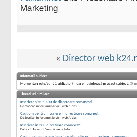
Marketing
«
Director web k24.
Informații subiect
Momentan este/sunt 1 utilizator(i) care navighează în acest subiect.
(0 m
Thread-uri Similare
Inscriere site in 400 de directoare romanesti
De matican în forumul Servicii web / Jobs
Caut om pentru inscriere in directoare romanesti
De SeerKan în forumul Servicii web / Jobs
Inscriere in 300 directoare romanesti
De hcs în forumul Servicii web / Jobs
Caut persona care sa inscriere niste site-uri in directoare romanesti