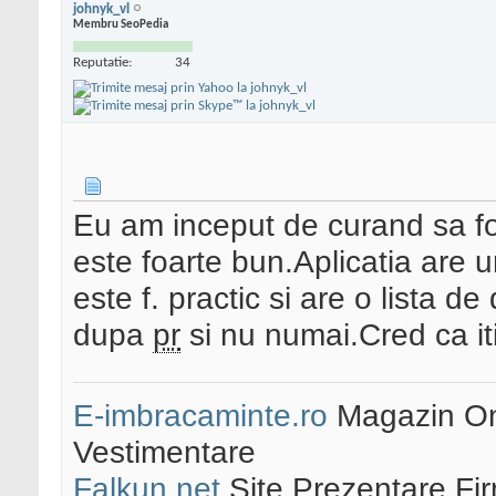
johnyk_vl
Membru SeoPedia
Reputatie:
34
Eu am inceput de curand sa fol
este foarte bun.Aplicatia are u
este f. practic si are o lista d
dupa
pr
si nu numai.Cred ca iti
E-imbracaminte.ro
Magazin Onl
Vestimentare
Falkun.net
Site Prezentare Fi