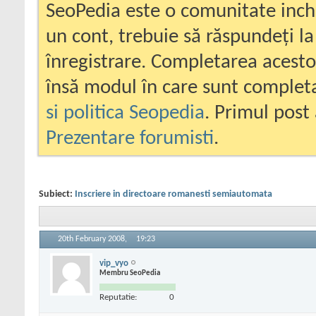
SeoPedia este o comunitate inc
un cont, trebuie să răspundeți la
înregistrare. Completarea acesto
însă modul în care sunt completa
si politica Seopedia
. Primul post 
Prezentare forumisti
.
Subiect:
Inscriere in directoare romanesti semiautomata
20th February 2008,
19:23
vip_vyo
Membru SeoPedia
Reputatie:
0