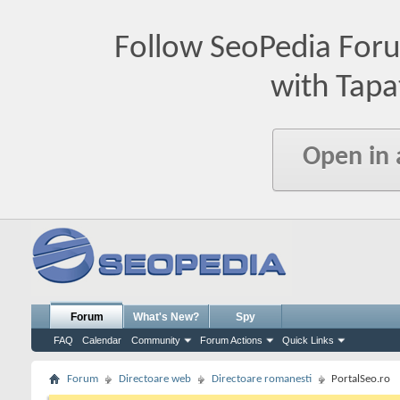
Follow SeoPedia For
with Tapa
Open in
Forum
What's New?
Spy
FAQ
Calendar
Community
Forum Actions
Quick Links
Forum
Directoare web
Directoare romanesti
PortalSeo.ro