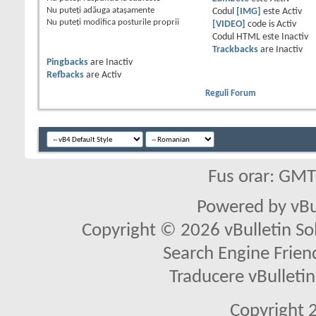
Nu puteţi
adăuga ataşamente
Codul
[IMG]
este
Activ
Nu puteţi
modifica posturile proprii
[VIDEO]
code is
Activ
Codul HTML este
Inactiv
Trackbacks
are
Inactiv
Pingbacks
are
Inactiv
Refbacks
are
Activ
Reguli Forum
Fus orar: GM
Powered by vBu
Copyright © 2026 vBulletin Solu
Search Engine Frien
Traducere vBullet
Copyright