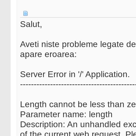
Salut,
Aveti niste probleme legate d
apare eroarea:
Server Error in '/' Application.
------------------------------------------
Length cannot be less than ze
Parameter name: length
Description: An unhandled exc
of the current web request. Pl