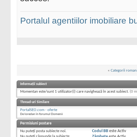
Portalul agentiilor imobiliare 
«
Categorii roman
Informații subiect
Momentan este/sunt 1 utilizator(i) care navighează în acest subiect.
(0 m
Thread-uri Similare
PortalSEO.com - oferte
De loredan în forumul Domenii
Permisiuni postare
Nu puteţi
posta subiecte noi.
Codul BB
este
Activ
Nu puteţi
răspunde la subiecte
Zâmbete
este
Activ