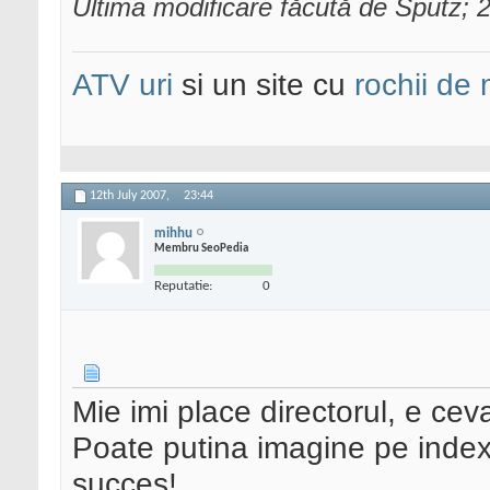
Ultima modificare făcută de Sputz; 2
ATV uri
si un site cu
rochii de
12th July 2007,
23:44
mihhu
Membru SeoPedia
Reputatie:
0
Mie imi place directorul, e ceva
Poate putina imagine pe index a
succes!