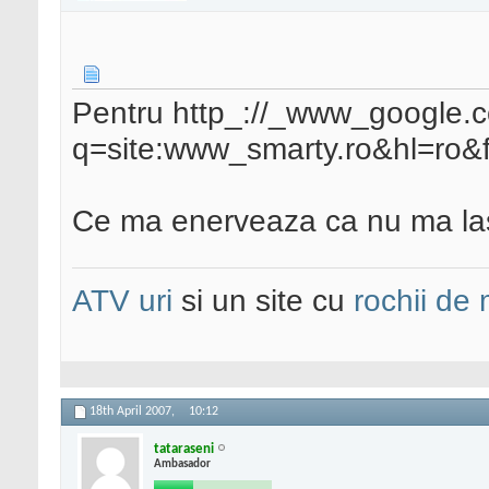
Pentru http_://_www_google.
q=site:www_smarty.ro&hl=ro&f
Ce ma enerveaza ca nu ma las
ATV uri
si un site cu
rochii de
18th April 2007,
10:12
tataraseni
Ambasador