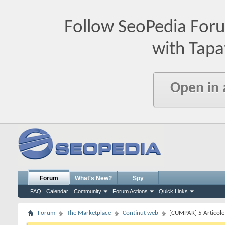
Follow SeoPedia For
with Tapa
Open in
Forum
What's New?
Spy
FAQ
Calendar
Community
Forum Actions
Quick Links
Forum
The Marketplace
Continut web
[CUMPAR] 5 Articole