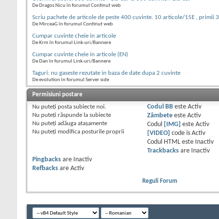
De Dragos Nicu în forumul Continut web
Scriu pachete de articole de peste 400 cuvinte. 10 articole/15E , primii 
De MirceaG în forumul Continut web
Cumpar cuvinte cheie in articole
De Krm în forumul Link-uri/Bannere
Cumpar cuvinte cheie in articole (EN)
De Dan în forumul Link-uri/Bannere
Taguri: nu gaseste rezutate in baza de date dupa 2 cuvinte
De evolution în forumul Server side
Permisiuni postare
Nu puteţi
posta subiecte noi.
Codul BB
este
Activ
Nu puteţi
răspunde la subiecte
Zâmbete
este
Activ
Nu puteţi
adăuga ataşamente
Codul
[IMG]
este
Activ
Nu puteţi
modifica posturile proprii
[VIDEO]
code is
Activ
Codul HTML este
Inactiv
Trackbacks
are
Inactiv
Pingbacks
are
Inactiv
Refbacks
are
Activ
Reguli Forum