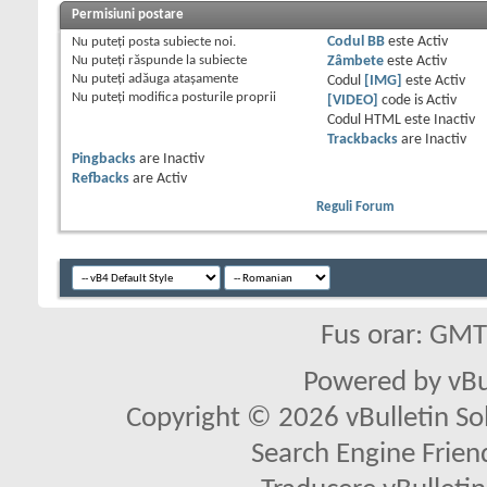
Permisiuni postare
Nu puteţi
posta subiecte noi.
Codul BB
este
Activ
Nu puteţi
răspunde la subiecte
Zâmbete
este
Activ
Nu puteţi
adăuga ataşamente
Codul
[IMG]
este
Activ
Nu puteţi
modifica posturile proprii
[VIDEO]
code is
Activ
Codul HTML este
Inactiv
Trackbacks
are
Inactiv
Pingbacks
are
Inactiv
Refbacks
are
Activ
Reguli Forum
Fus orar: GM
Powered by vBu
Copyright © 2026 vBulletin Solu
Search Engine Frien