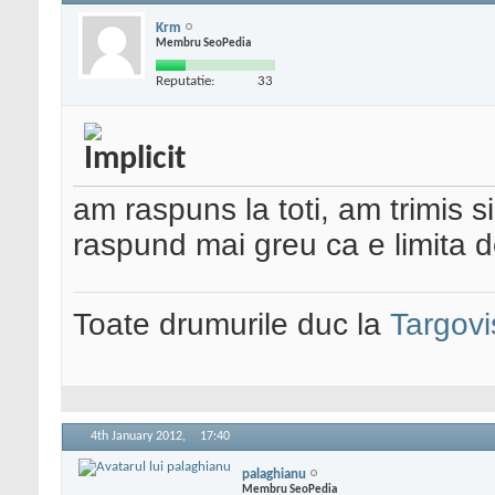
Krm
Membru SeoPedia
Reputatie:
33
am raspuns la toti, am trimis s
raspund mai greu ca e limita 
Toate drumurile duc la
Targovi
4th January 2012,
17:40
palaghianu
Membru SeoPedia