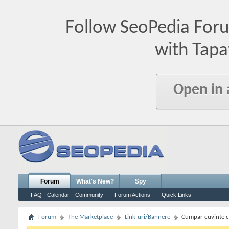
Follow SeoPedia For
with Tapa
Open in
Forum
What's New?
Spy
FAQ
Calendar
Community
Forum Actions
Quick Links
Forum
The Marketplace
Link-uri/Bannere
Cumpar cuvinte ch