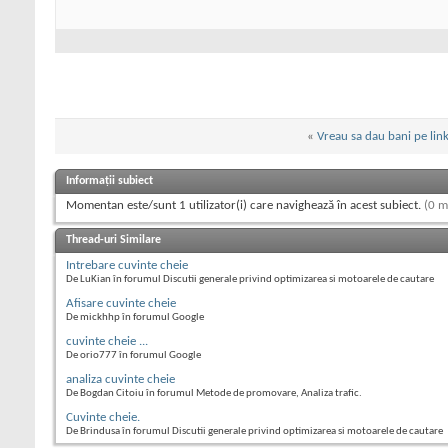
«
Vreau sa dau bani pe link
Informații subiect
Momentan este/sunt 1 utilizator(i) care navighează în acest subiect.
(0 m
Thread-uri Similare
Intrebare cuvinte cheie
De LuKian în forumul Discutii generale privind optimizarea si motoarele de cautare
Afisare cuvinte cheie
De mickhhp în forumul Google
cuvinte cheie ...
De orio777 în forumul Google
analiza cuvinte cheie
De Bogdan Citoiu în forumul Metode de promovare, Analiza trafic.
Cuvinte cheie.
De Brindusa în forumul Discutii generale privind optimizarea si motoarele de cautare