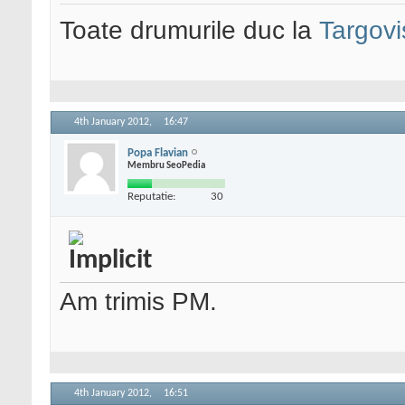
Toate drumurile duc la
Targovi
4th January 2012,
16:47
Popa Flavian
Membru SeoPedia
Reputatie:
30
Am trimis PM.
4th January 2012,
16:51