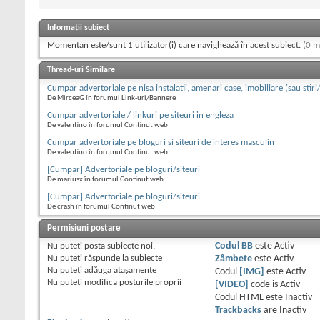
Informații subiect
Momentan este/sunt 1 utilizator(i) care navighează în acest subiect.
(0 m
Thread-uri Similare
Cumpar advertoriale pe nisa instalatii, amenari case, imobiliare (sau stiri
De MirceaG în forumul Link-uri/Bannere
Cumpar advertoriale / linkuri pe siteuri in engleza
De valentino în forumul Continut web
Cumpar advertoriale pe bloguri si siteuri de interes masculin
De valentino în forumul Continut web
[Cumpar] Advertoriale pe bloguri/siteuri
De mariusx în forumul Continut web
[Cumpar] Advertoriale pe bloguri/siteuri
De crash în forumul Continut web
Permisiuni postare
Nu puteţi
posta subiecte noi.
Codul BB
este
Activ
Nu puteţi
răspunde la subiecte
Zâmbete
este
Activ
Nu puteţi
adăuga ataşamente
Codul
[IMG]
este
Activ
Nu puteţi
modifica posturile proprii
[VIDEO]
code is
Activ
Codul HTML este
Inactiv
Trackbacks
are
Inactiv