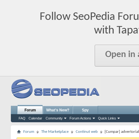
Follow SeoPedia For
with Tapa
Open in
Forum
What's New?
Spy
FAQ
Calendar
Community
Forum Actions
Quick Links
Forum
The Marketplace
Continut web
[Cumpar] advertoriale