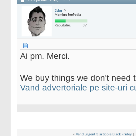
13th September 2013,
19:57
2dor
Membru SeoPedia
Reputatie:
37
Ai pm. Merci.
We buy things we don't need t
Vand advertoriale pe site-uri c
«
Vand urgent 3 articole Black Fridey
|