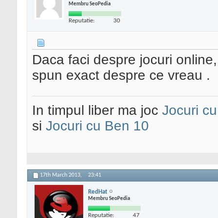
Membru SeoPedia
Reputatie:
30
Daca faci despre jocuri online,
spun exact despre ce vreau .
In timpul liber ma joc
Jocuri c
si
Jocuri cu Ben 10
17th March 2013,
23:41
RedHat
Membru SeoPedia
Reputatie:
47