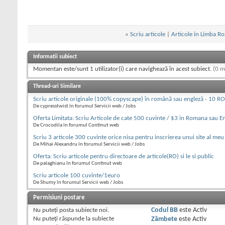
«
Scriu articole
|
Articole in Limba Ro
Informații subiect
Momentan este/sunt 1 utilizator(i) care navighează în acest subiect.
(0 m
Thread-uri Similare
Scriu articole originale (100% copyscape) în română sau engleză - 10 R
De cypresstwist în forumul Servicii web / Jobs
Oferta Limitata: Scriu Articole de cate 500 cuvinte / $3 in Romana sau E
De Crocodila în forumul Continut web
Scriu 3 articole 300 cuvinte orice nisa pentru inscrierea unui site al meu
De Mihai Alexandru în forumul Servicii web / Jobs
Oferta: Scriu articole pentru directoare de articole(RO) si le si public
De palaghianu în forumul Continut web
Scriu articole 100 cuvinte/1euro
De Shumy în forumul Servicii web / Jobs
Permisiuni postare
Nu puteţi
posta subiecte noi.
Codul BB
este
Activ
Nu puteţi
răspunde la subiecte
Zâmbete
este
Activ