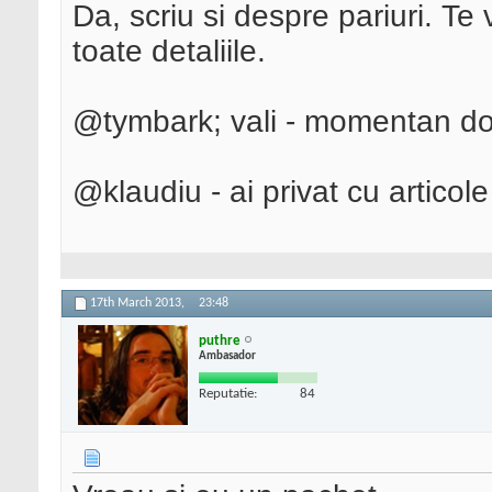
Da, scriu si despre pariuri. Te 
toate detaliile.
@tymbark; vali - momentan d
@klaudiu - ai privat cu articol
17th March 2013,
23:48
puthre
Ambasador
Reputatie:
84