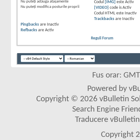
Nu puteţi
adăuga ataşamente
Codul
[IMG]
este
Activ
Nu puteţi
modifica posturile proprii
[VIDEO]
code is
Activ
Codul HTML este
Inactiv
Trackbacks
are
Inactiv
Pingbacks
are
Inactiv
Refbacks
are
Activ
Reguli Forum
Fus orar: GM
Powered by vBu
Copyright © 2026 vBulletin Solu
Search Engine Frien
Traducere vBullet
Copyright 