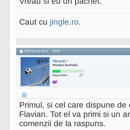
Vreau si eu un pachet.
Caut cu
jingle.ro
.
18th March 2013,
00:01
MirceaG
Membru SeoPedia
Reputatie:
27
Primul, si cel care dispune de 
Flavian. Tot el va primi si un ar
comenzii de la raspuns.