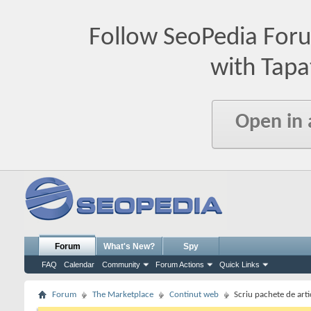
Follow SeoPedia For
with Tapa
Open in
Forum
What's New?
Spy
FAQ
Calendar
Community
Forum Actions
Quick Links
Forum
The Marketplace
Continut web
Scriu pachete de arti