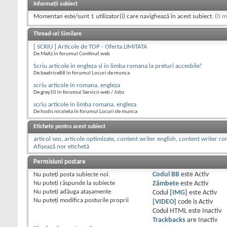
Informații subiect
Momentan este/sunt 1 utilizator(i) care navighează în acest subiect.
(0 m
Thread-uri Similare
[ SCRIU ] Articole de TOP - Oferta LIMITATA
De MaXz în forumul Continut web
Scriu articole in engleza si in limba romana la preturi accesbile!
De beatrice88 în forumul Locuri de munca
scriu articole in romana, engleza
De grey10 în forumul Servicii web / Jobs
scriu articole in limba romana, engleza
De hodis nicoleta în forumul Locuri de munca
Etichete pentru acest subiect
articol seo
,
articole optimizate
,
content writer english
,
content writer r
Afișează nor etichetă
Permisiuni postare
Nu puteţi
posta subiecte noi.
Codul BB
este
Activ
Nu puteţi
răspunde la subiecte
Zâmbete
este
Activ
Nu puteţi
adăuga ataşamente
Codul
[IMG]
este
Activ
Nu puteţi
modifica posturile proprii
[VIDEO]
code is
Activ
Codul HTML este
Inactiv
Trackbacks
are
Inactiv