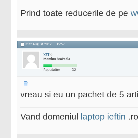
Prind toate reducerile de pe
w
31st August 2012,
15:57
XZT
Membru SeoPedia
Reputatie:
32
vreau si eu un pachet de 5 art
Vand domeniul
laptop ieftin
.r