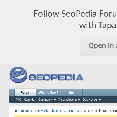
Follow SeoPedia For
with Tapa
Open in
Forum
What's New?
Spy
FAQ
Calendar
Community
Forum Actions
Quick Links
Forum
The Marketplace
Continut web
Oferta Limitata: Scri