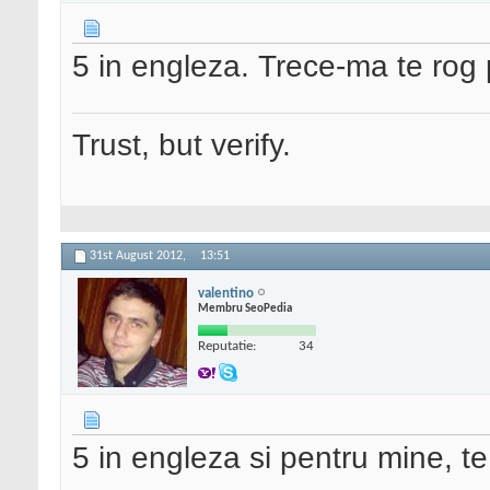
5 in engleza. Trece-ma te rog 
Trust, but verify.
31st August 2012,
13:51
valentino
Membru SeoPedia
Reputatie:
34
5 in engleza si pentru mine, t