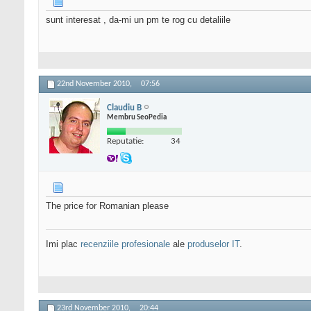
sunt interesat , da-mi un pm te rog cu detaliile
22nd November 2010,
07:56
Claudiu B
Membru SeoPedia
Reputatie:
34
The price for Romanian please
Imi plac
recenziile profesionale
ale
produselor IT
.
23rd November 2010,
20:44