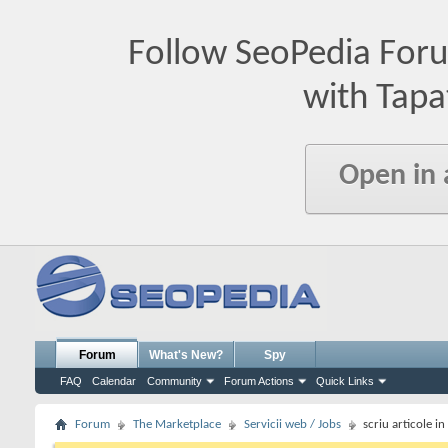
Follow SeoPedia For
with Tapa
Open in
Forum
What's New?
Spy
FAQ
Calendar
Community
Forum Actions
Quick Links
Forum
The Marketplace
Servicii web / Jobs
scriu articole i