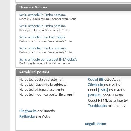
Thread-uri Similare
Scriu articole in limba romana
De edy12006 în forumul Servicii web / Jobs
Scriu articole in limba romana
De delpi în forumul Servicii web / Jobs
Scriu articole in limba engleza
De Nichita în forumul Servicii web / Jobs
Scriu articole in limba romana
De Nichita în forumul Servicii web / Jobs
Scriu articole contra cost IN ENGLEZA
De Shumy în forumul Locuri de munca
Permisiuni postare
Nu puteţi
posta subiecte noi.
Codul BB
este
Activ
Nu puteţi
răspunde la subiecte
Zâmbete
este
Activ
Nu puteţi
adăuga ataşamente
Codul
[IMG]
este
Activ
Nu puteţi
modifica posturile proprii
[VIDEO]
code is
Activ
Codul HTML este
Inactiv
Trackbacks
are
Inactiv
Pingbacks
are
Inactiv
Refbacks
are
Activ
Reguli Forum