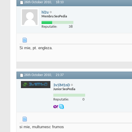
26th October 2010,
18:10
hl2u
Membru SeoPedia
Reputatie:
38
Si mie, pt. engleza.
26th October 2010,
21:37
3v1lM1nD
Junior SeoPedia
Reputatie:
0
si mie, multumesc frumos