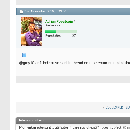
23rd November 2010,
23:36
Adrian Poputoaia
Ambasador
Reputatie:
37
@grey10 ar fi indicat sa scrii in thread ca momentan nu mai ai timp
«
Caut EXPERT SE
Informații subiect
Momentan este/sunt 1 utilizator(i) care navighează în acest subiect.
(0 m