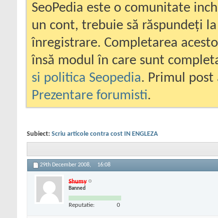
SeoPedia este o comunitate inc
un cont, trebuie să răspundeți la
înregistrare. Completarea acesto
însă modul în care sunt completa
si politica Seopedia
. Primul post 
Prezentare forumisti
.
Subiect:
Scriu articole contra cost IN ENGLEZA
29th December 2008,
16:08
Shumy
Banned
Reputatie:
0