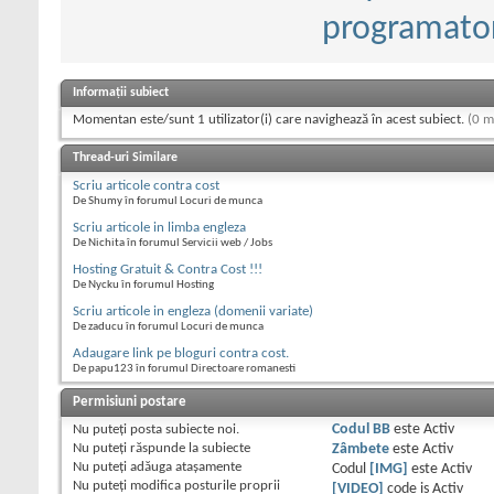
programator
Informații subiect
Momentan este/sunt 1 utilizator(i) care navighează în acest subiect.
(0 m
Thread-uri Similare
Scriu articole contra cost
De Shumy în forumul Locuri de munca
Scriu articole in limba engleza
De Nichita în forumul Servicii web / Jobs
Hosting Gratuit & Contra Cost !!!
De Nycku în forumul Hosting
Scriu articole in engleza (domenii variate)
De zaducu în forumul Locuri de munca
Adaugare link pe bloguri contra cost.
De papu123 în forumul Directoare romanesti
Permisiuni postare
Nu puteţi
posta subiecte noi.
Codul BB
este
Activ
Nu puteţi
răspunde la subiecte
Zâmbete
este
Activ
Nu puteţi
adăuga ataşamente
Codul
[IMG]
este
Activ
Nu puteţi
modifica posturile proprii
[VIDEO]
code is
Activ