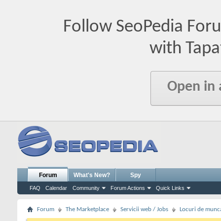
Follow SeoPedia For
with Tapa
Open in
Forum
What's New?
Spy
FAQ
Calendar
Community
Forum Actions
Quick Links
Forum
The Marketplace
Servicii web / Jobs
Locuri de munc