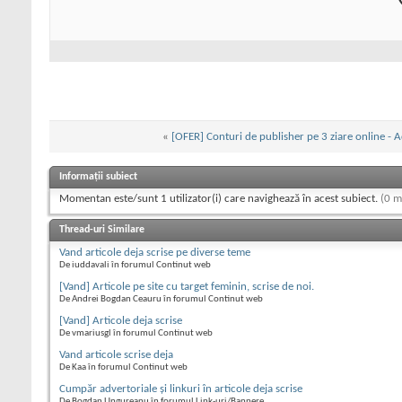
«
[OFER] Conturi de publisher pe 3 ziare online - 
Informații subiect
Momentan este/sunt 1 utilizator(i) care navighează în acest subiect.
(0 m
Thread-uri Similare
Vand articole deja scrise pe diverse teme
De iuddavali în forumul Continut web
[Vand] Articole pe site cu target feminin, scrise de noi.
De Andrei Bogdan Ceauru în forumul Continut web
[Vand] Articole deja scrise
De vmariusgl în forumul Continut web
Vand articole scrise deja
De Kaa în forumul Continut web
Cumpăr advertoriale și linkuri în articole deja scrise
De Bogdan Ungureanu în forumul Link-uri/Bannere