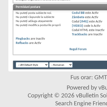
Permisiuni postare
Nu puteţi
posta subiecte noi.
Codul BB
este
Activ
Nu puteţi
răspunde la subiecte
Zâmbete
este
Activ
Nu puteţi
adăuga ataşamente
Codul
[IMG]
este
Activ
Nu puteţi
modifica posturile proprii
[VIDEO]
code is
Activ
Codul HTML este
Inactiv
Trackbacks
are
Inactiv
Pingbacks
are
Inactiv
Refbacks
are
Activ
Reguli Forum
Fus orar: GM
Powered by vBu
Copyright © 2026 vBulletin Solu
Search Engine Frien