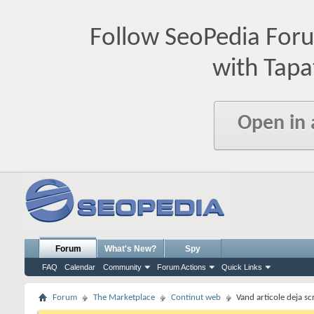
Follow SeoPedia For
with Tapa
Open in
Forum
What's New?
Spy
FAQ
Calendar
Community
Forum Actions
Quick Links
Forum
The Marketplace
Continut web
Vand articole deja sc