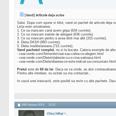
[Vand] Articole deja scrise
Salut. Dupa cum spune si titlul, vand un pachet de articole deja s
Lista este urmatoarea:
1. Ce sa mancam cand avem gripa (634 cuvinte);
2. Ce sa mancam inainte de alergare (636 cuvinte);
3. Ce sa mancam pentru a avea dinti mai albi (315 cuvinte);
4. Dieta DASH (993 cuvinte);
5. Dieta mediteraneana (715 cuvinte);
Vand pachetul complet
, nu si la bucata. Cateva exemple de alte
- ceai-verde.com/Alimente/ceai-sau-cafea-ce-alegem.html
- ceai-verde.com/Diete/slabeste-cu-o-cina-satioasa.html
- ceai-verde.com/Diete/diareea-ce-este-indicat-sa-consumam.html
Pretul
este de
60 de lei
. Daca se va vinde, as dori contravaloarea 
Pentru alte intrebari, nu ezitati sa ma contactati...
In cazul unei tranzactii, este posibil sa revin cu alte pachete. D
24th January 2013,
12:22
Chivu Mihai