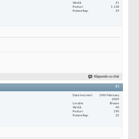
Vârstă
41
Posturi
1.128
Putere Rep
39
Răspunde cu citat
#3
Data înscrierii
24th February
2009
Locaţie
Brasov
Vârstă
40
Posturi
190
Putere Rep
32