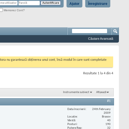
Ajutor
Înregistrare
Memorez Cont?
Căutare Avansată
cestora nu garantează obținerea unui cont, însă modul în care sunt completate
Rezultate 1 la 4 din 4
Instrumente subiect
Afișează
#1
Data înscrierii
24th February
2009
Locaţie
Brasov
Vârstă
40
Posturi
190
Putere Rep
32