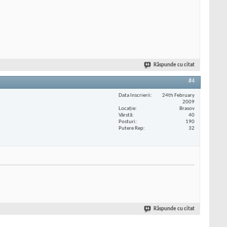
Răspunde cu citat
#4
Data înscrierii
24th February
2009
Locaţie
Brasov
Vârstă
40
Posturi
190
Putere Rep
32
Răspunde cu citat