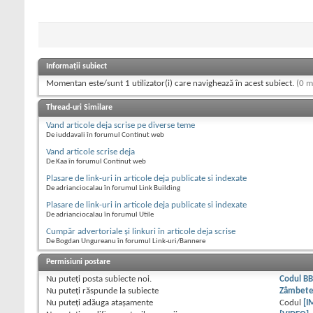
Informații subiect
Momentan este/sunt 1 utilizator(i) care navighează în acest subiect.
(0 m
Thread-uri Similare
Vand articole deja scrise pe diverse teme
De iuddavali în forumul Continut web
Vand articole scrise deja
De Kaa în forumul Continut web
Plasare de link-uri in articole deja publicate si indexate
De adrianciocalau în forumul Link Building
Plasare de link-uri in articole deja publicate si indexate
De adrianciocalau în forumul Utile
Cumpăr advertoriale și linkuri în articole deja scrise
De Bogdan Ungureanu în forumul Link-uri/Bannere
Permisiuni postare
Nu puteţi
posta subiecte noi.
Codul B
Nu puteţi
răspunde la subiecte
Zâmbet
Nu puteţi
adăuga ataşamente
Codul
[I