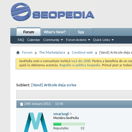
Forum
What's New?
Spy
FAQ
Calendar
Community
Forum Actions
Quick Links
Forum
The Marketplace
Continut web
[Vand] Articole deja 
SeoPedia este o comunitate inchisă
incă din 2008
. Pentru a beneficia de un c
ajută la obținerea acestuia.
Regulile si politica Seopedia
. Primul post ar trebu
Subiect:
[Vand] Articole deja scrise
24th January 2013,
11:56
vmariusgl
Membru SeoPedia
Reputatie:
32