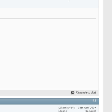
Răspunde cu citat
#2
Data înscrierii
16th April 2009
Locaţie
Bucuresti