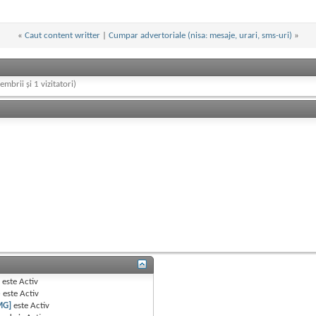
«
Caut content writter
|
Cumpar advertoriale (nisa: mesaje, urari, sms-uri)
»
embrii și 1 vizitatori)
B
este
Activ
e
este
Activ
MG]
este
Activ