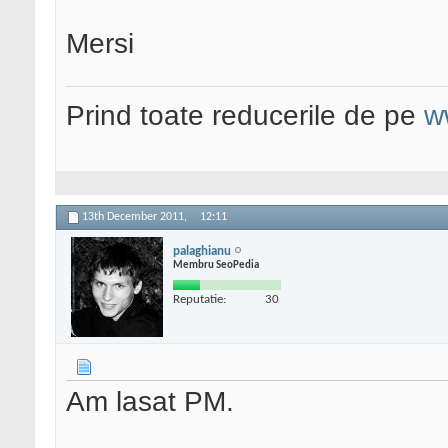
Mersi
Prind toate reducerile de pe
w
13th December 2011,
12:11
palaghianu
Membru SeoPedia
Reputatie:
30
Am lasat PM.