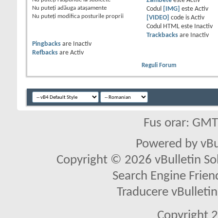
Zâmbete
este
Activ
Nu puteţi
adăuga ataşamente
Codul
[IMG]
este
Activ
Nu puteţi
modifica posturile proprii
[VIDEO]
code is
Activ
Codul HTML este
Inactiv
Trackbacks
are
Inactiv
Pingbacks
are
Inactiv
Refbacks
are
Activ
Reguli Forum
Fus orar: GM
Powered by vBu
Copyright © 2026 vBulletin Solu
Search Engine Frien
Traducere vBullet
Copyright 