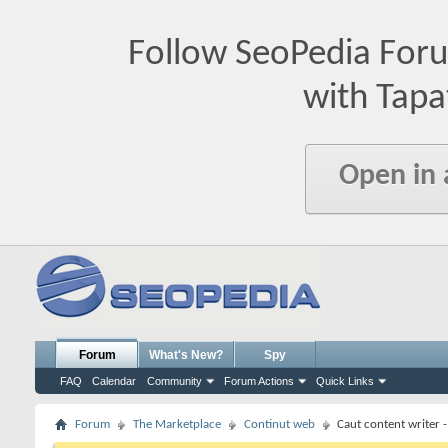
Follow SeoPedia For
with Tapa
Open in
Forum
What's New?
Spy
FAQ
Calendar
Community
Forum Actions
Quick Links
Forum
The Marketplace
Continut web
Caut content writer 