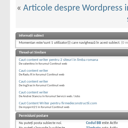
«
Articole despre Wordpress i
Informații subiect
Momentan este/sunt 1 utilizator(i) care navighează în acest subiect.
(0 m
Thread-uri Similare
Caut content writer pentru 2 siteuri in limba romana
De valentino în forumul Continut web
Caut content writer
De Radu.R în forumul Continut web
Caut content writer
De Ing3ras în forumul Continut web
Caut content writer
De Andrei Stanciu în forumul Servicii web / Jobs
Caut Content Writer pentru firmedeconstructii.com
De myspirit21 în forumul Continut web
Permisiuni postare
Nu puteţi
posta subiecte noi.
Codul BB
este
Activ
Nu puteţi
răspunde la subiecte