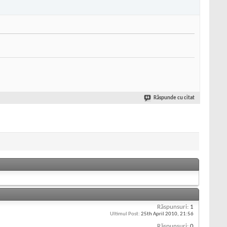
Răspunde cu citat
Răspunsuri:
1
Ultimul Post:
25th April 2010,
21:56
Răspunsuri:
0