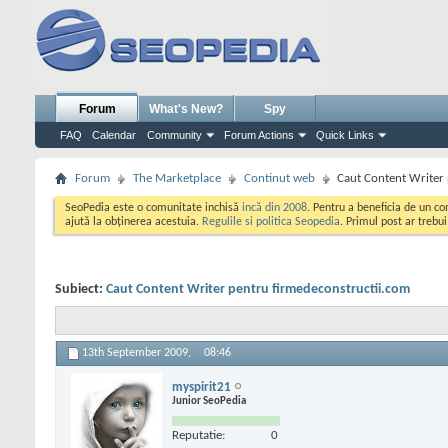
Forum
What's New?
Spy
FAQ
Calendar
Community
Forum Actions
Quick Links
Forum
The Marketplace
Continut web
Caut Content Writer
SeoPedia este o comunitate inchisă
incă din 2008
. Pentru a beneficia de un c
ajută la obținerea acestuia.
Regulile si politica Seopedia
. Primul post ar trebu
Subiect:
Caut Content Writer pentru firmedeconstructii.com
13th September 2009,
08:46
myspirit21
Junior SeoPedia
Reputatie:
0