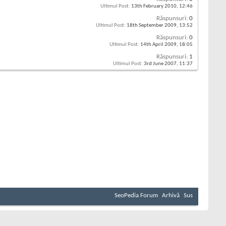
Ultimul Post:
13th February 2010,
12:46
Răspunsuri:
0
Ultimul Post:
18th September 2009,
13:52
Răspunsuri:
0
Ultimul Post:
14th April 2009,
18:05
Răspunsuri:
1
Ultimul Post:
3rd June 2007,
11:37
SeoPedia Forum
Arhivă
Sus