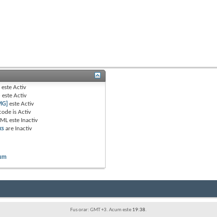
B
este
Activ
e
este
Activ
MG]
este
Activ
code is
Activ
TML este
Inactiv
ks
are
Inactiv
rum
Fus orar: GMT +3. Acum este
19:38
.