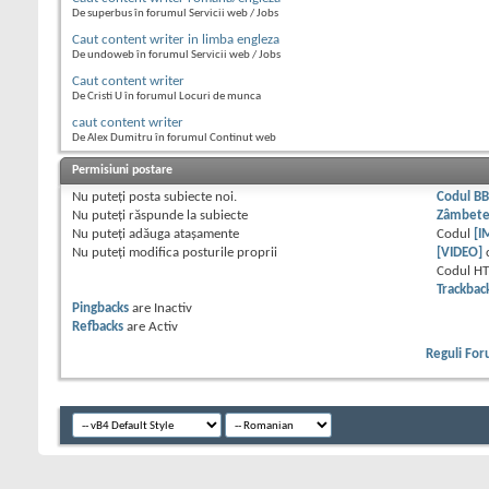
De superbus în forumul Servicii web / Jobs
Caut content writer in limba engleza
De undoweb în forumul Servicii web / Jobs
Caut content writer
De Cristi U în forumul Locuri de munca
caut content writer
De Alex Dumitru în forumul Continut web
Permisiuni postare
Nu puteţi
posta subiecte noi.
Codul B
Nu puteţi
răspunde la subiecte
Zâmbet
Nu puteţi
adăuga ataşamente
Codul
[I
Nu puteţi
modifica posturile proprii
[VIDEO]
Codul H
Trackbac
Pingbacks
are
Inactiv
Refbacks
are
Activ
Reguli Fo