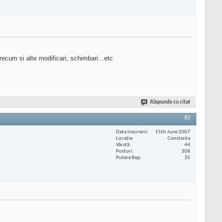
precum si alte modificari, schimbari...etc
Răspunde cu citat
#2
Data înscrierii
15th June 2007
Locaţie
Constanta
Vârstă
44
Posturi
308
Putere Rep
35