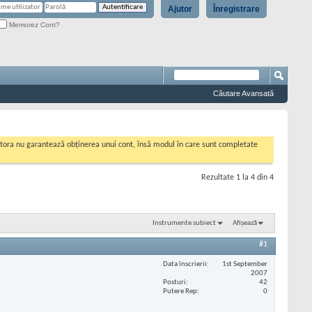
Ajutor
Înregistrare
Memorez Cont?
Căutare Avansată
cestora nu garantează obținerea unui cont, însă modul în care sunt completate
Rezultate 1 la 4 din 4
Instrumente subiect
Afișează
#1
Data înscrierii
1st September
2007
Posturi
42
Putere Rep
0