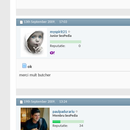
13th September 2009,
17:03
myspirit21
Junior SeoPedia
Reputatie:
0
ok
merci mult butcher
19th September 2009,
13:24
paulpadurariu
Membru SeoPedia
Reputatie:
34