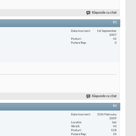
Răspunde cu citat
#3
Data înscrierii
1st September
2007
Posturi
42
Putere Rep
0
Răspunde cu citat
#4
Data înscrierii
25th February
2009
Locaţie
Iasi
Vârstă
43
Posturi
558
Putere Rep
34