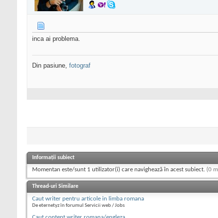
inca ai problema.
Din pasiune,
fotograf
Informații subiect
Momentan este/sunt 1 utilizator(i) care navighează în acest subiect.
(0 m
Thread-uri Similare
Caut writer pentru articole in limba romana
De eternetyz în forumul Servicii web / Jobs
Caut content writer romana/engleza