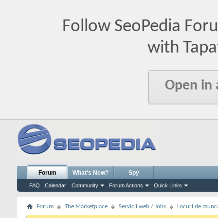
Follow SeoPedia For
with Tapa
Open in
Forum
What's New?
Spy
FAQ
Calendar
Community
Forum Actions
Quick Links
Forum
The Marketplace
Servicii web / Jobs
Locuri de munc