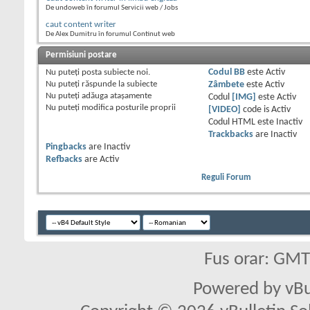
De undoweb în forumul Servicii web / Jobs
caut content writer
De Alex Dumitru în forumul Continut web
Permisiuni postare
Nu puteţi
posta subiecte noi.
Codul BB
este
Activ
Nu puteţi
răspunde la subiecte
Zâmbete
este
Activ
Nu puteţi
adăuga ataşamente
Codul
[IMG]
este
Activ
Nu puteţi
modifica posturile proprii
[VIDEO]
code is
Activ
Codul HTML este
Inactiv
Trackbacks
are
Inactiv
Pingbacks
are
Inactiv
Refbacks
are
Activ
Reguli Forum
Fus orar: GM
Powered by vBu