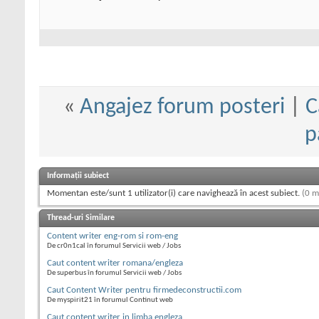
«
Angajez forum posteri
|
C
p
Informații subiect
Momentan este/sunt 1 utilizator(i) care navighează în acest subiect.
(0 m
Thread-uri Similare
Content writer eng-rom si rom-eng
De cr0n1cal în forumul Servicii web / Jobs
Caut content writer romana/engleza
De superbus în forumul Servicii web / Jobs
Caut Content Writer pentru firmedeconstructii.com
De myspirit21 în forumul Continut web
Caut content writer in limba engleza