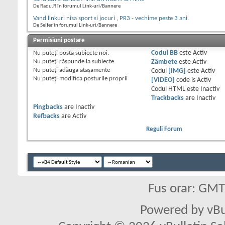
De Radu.R în forumul Link-uri/Bannere
Vand linkuri nisa sport si jocuri , PR3 - vechime peste 3 ani.
De Selfer în forumul Link-uri/Bannere
Permisiuni postare
Nu puteţi
posta subiecte noi.
Codul BB
este
Activ
Nu puteţi
răspunde la subiecte
Zâmbete
este
Activ
Nu puteţi
adăuga ataşamente
Codul
[IMG]
este
Activ
Nu puteţi
modifica posturile proprii
[VIDEO]
code is
Activ
Codul HTML este
Inactiv
Trackbacks
are
Inactiv
Pingbacks
are
Inactiv
Refbacks
are
Activ
Reguli Forum
Fus orar: GM
Powered by vBu