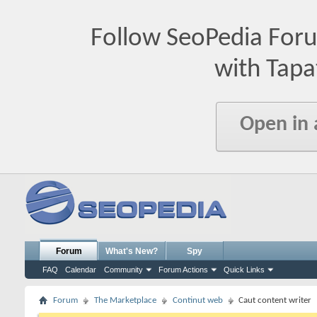
Follow SeoPedia For
with Tapa
Open in
Forum
What's New?
Spy
FAQ
Calendar
Community
Forum Actions
Quick Links
Forum
The Marketplace
Continut web
Caut content writer