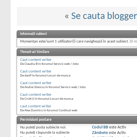
«
Se cauta blogger
Informații subiect
Momentan este/sunt 1 utilizator(i) care navighează în acest subiect.
(0 m
Thread-uri Similare
Caut content writer
De Claudiu B în forumul Servicii web / Jobs
Caut content writer
De danP în forumul Locuri de munca
Caut content writer
De Andrei Stanciu în forumul Servicii web / Jobs
Caut content writer
De Cristi U în forumul Locuri de munca
caut content writer
De Alex Dumitru în forumul Continut web
Permisiuni postare
Nu puteţi
posta subiecte noi.
Codul BB
este
Activ
Nu puteţi
răspunde la subiecte
Zâmbete
este
Activ