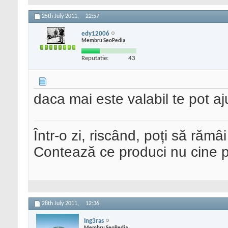
25th July 2011,
22:57
edy12006
Membru SeoPedia
Reputatie:
43
daca mai este valabil te pot aj
Într-o zi, riscând, poți să rămâi
Contează ce produci nu cine pre
28th July 2011,
12:36
Ing3ras