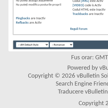
Nu puteţi
adăuga ataşamente
Codul
[IMG]
este
Activ
Nu puteţi
modifica posturile proprii
[VIDEO]
code is
Activ
Codul HTML este
Inactiv
Trackbacks
are
Inactiv
Pingbacks
are
Inactiv
Refbacks
are
Activ
Reguli Forum
Fus orar: GM
Powered by vBu
Copyright © 2026 vBulletin Solu
Search Engine Frien
Traducere vBullet
Copyright