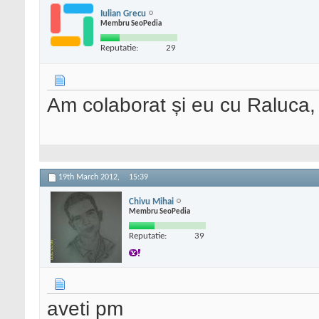
Iulian Grecu
Membru SeoPedia
Reputatie:
29
Am colaborat și eu cu Raluca, 
19th March 2012,
15:39
Chivu Mihai
Membru SeoPedia
Reputatie:
39
aveti pm