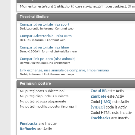
Momentan este/sunt 1 utilizator(i) care navighează în acest subiect.
(0 m
Thread-uri Similare
Cumpar advertoriale nisa sport
De I. Laurentiu în forumul Continut web
Cumpar Advertoriale - Nisa Auto
De GTXR în forumul Continut web
Cumpar advertoriale nisa filme
De edy12006 în forumul Link-uri/Bannere
Cumpar link pe .com (nisa animale)
De Vali D în forumul Link-uri/Bannere
Link exchange, nisa animale de companie, limba romana
De big în forumul Link/banner exchange
Permisiuni postare
Nu puteţi
posta subiecte noi.
Codul BB
este
Activ
Nu puteţi
răspunde la subiecte
Zâmbete
este
Activ
Nu puteţi
adăuga ataşamente
Codul
[IMG]
este
Activ
Nu puteţi
modifica posturile proprii
[VIDEO]
code is
Activ
Codul HTML este
Inactiv
Trackbacks
are
Inactiv
Pingbacks
are
Inactiv
Refbacks
are
Activ