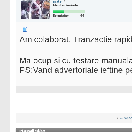
matei
Membru SeoPedia
Reputatie:
44
Am colaborat. Tranzactie rapi
Ma ocup si cu testare manual
PS:Vand advertoriale ieftine p
«
Cumpar
Informații subiect