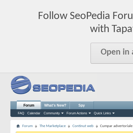
Follow SeoPedia For
with Tapa
Open in
Forum
What's New?
Spy
FAQ
Calendar
Community
Forum Actions
Quick Links
Forum
The Marketplace
Continut web
Cumpar advertoriale 