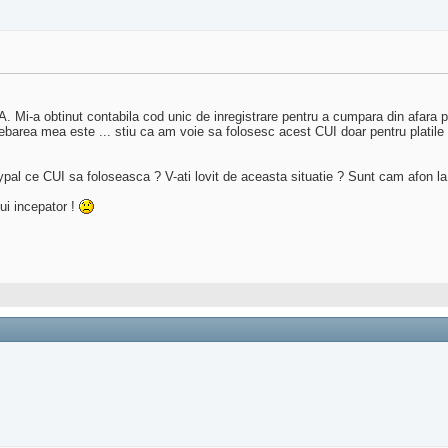
A. Mi-a obtinut contabila cod unic de inregistrare pentru a cumpara din afara p
barea mea este ... stiu ca am voie sa folosesc acest CUI doar pentru platile e
ypal ce CUI sa foloseasca ? V-ati lovit de aceasta situatie ? Sunt cam afon la 
nui incepator !