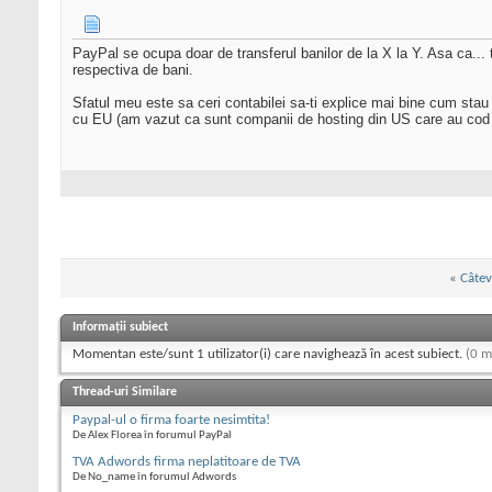
PayPal se ocupa doar de transferul banilor de la X la Y. Asa ca... t
respectiva de bani.
Sfatul meu este sa ceri contabilei sa-ti explice mai bine cum stau 
cu EU (am vazut ca sunt companii de hosting din US care au cod T
«
Câtev
Informații subiect
Momentan este/sunt 1 utilizator(i) care navighează în acest subiect.
(0 m
Thread-uri Similare
Paypal-ul o firma foarte nesimtita!
De Alex Florea în forumul PayPal
TVA Adwords firma neplatitoare de TVA
De No_name în forumul Adwords