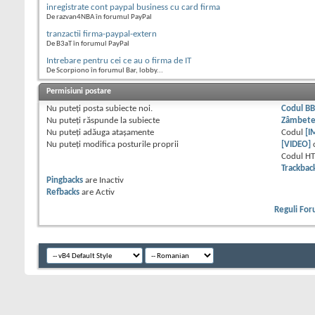
inregistrate cont paypal business cu card firma
De razvan4NBA în forumul PayPal
tranzactii firma-paypal-extern
De B3aT în forumul PayPal
Intrebare pentru cei ce au o firma de IT
De Scorpiono în forumul Bar, lobby...
Permisiuni postare
Nu puteţi
posta subiecte noi.
Codul B
Nu puteţi
răspunde la subiecte
Zâmbet
Nu puteţi
adăuga ataşamente
Codul
[I
Nu puteţi
modifica posturile proprii
[VIDEO]
Codul H
Trackbac
Pingbacks
are
Inactiv
Refbacks
are
Activ
Reguli Fo