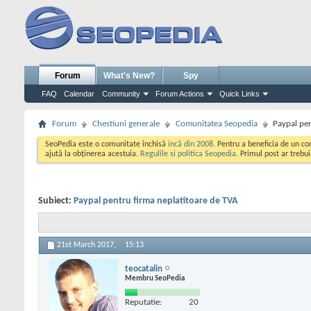
Forum
What's New?
Spy
FAQ
Calendar
Community
Forum Actions
Quick Links
Forum
Chestiuni generale
Comunitatea Seopedia
Paypal pen
SeoPedia este o comunitate inchisă
incă din 2008
. Pentru a beneficia de un c
ajută la obținerea acestuia.
Regulile si politica Seopedia
. Primul post ar trebu
Subiect:
Paypal pentru firma neplatitoare de TVA
21st March 2017,
15:13
teocatalin
Membru SeoPedia
Reputatie:
20