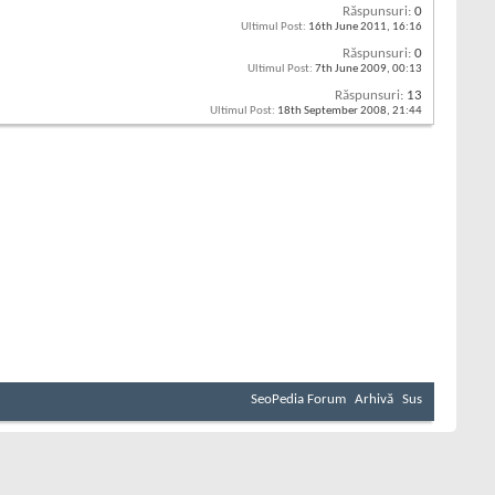
Răspunsuri:
0
Ultimul Post:
16th June 2011,
16:16
Răspunsuri:
0
Ultimul Post:
7th June 2009,
00:13
Răspunsuri:
13
Ultimul Post:
18th September 2008,
21:44
SeoPedia Forum
Arhivă
Sus