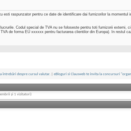
u esti raspunzator pentru ce date de identificare dai furnizorilor la momentul 
lucrurile. Codul special de TVA nu se foloseste pentru toti furnizorii externi,
VA de forma EU xxxxxx pentru facturarea clientilor din Europa). In restul caz
a întrebări despre cursul valutar.
|
eBloguri si Clausweb te invita la concursuri "organ
embrii și 1 vizitatori)