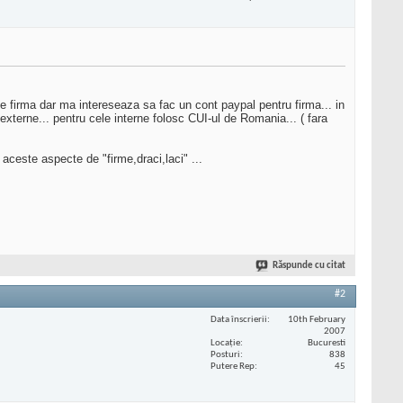
e firma dar ma intereseaza sa fac un cont paypal pentru firma... in
xterne... pentru cele interne folosc CUI-ul de Romania... ( fara
aceste aspecte de "firme,draci,laci" ...
Răspunde cu citat
#2
Data înscrierii
10th February
2007
Locaţie
Bucuresti
Posturi
838
Putere Rep
45