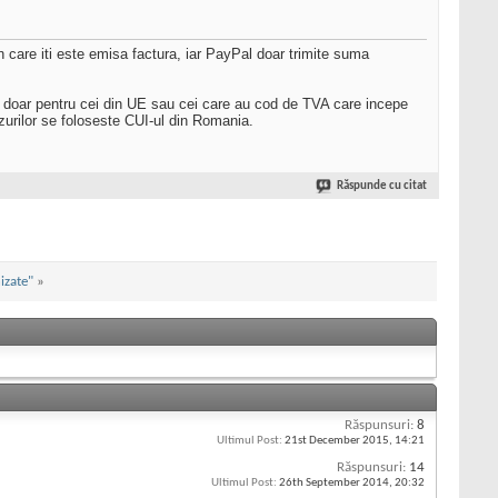
in care iti este emisa factura, iar PayPal doar trimite suma
 ci doar pentru cei din UE sau cei care au cod de TVA care incepe
urilor se foloseste CUI-ul din Romania.
Răspunde cu citat
izate"
»
Răspunsuri:
8
Ultimul Post:
21st December 2015,
14:21
Răspunsuri:
14
Ultimul Post:
26th September 2014,
20:32