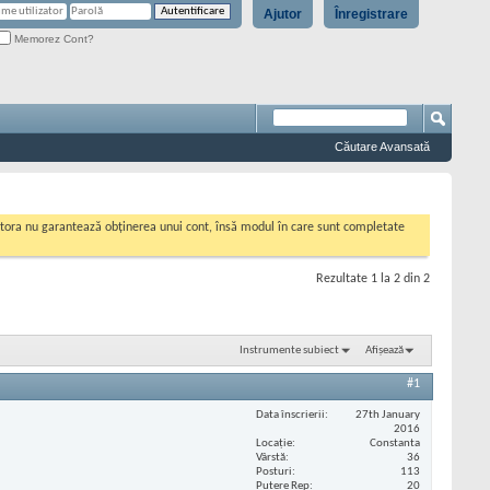
Ajutor
Înregistrare
Memorez Cont?
Căutare Avansată
cestora nu garantează obținerea unui cont, însă modul în care sunt completate
Rezultate 1 la 2 din 2
Instrumente subiect
Afișează
#1
Data înscrierii
27th January
2016
Locaţie
Constanta
Vârstă
36
Posturi
113
Putere Rep
20