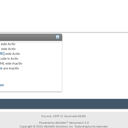
B
este
Activ
e
este
Activ
MG]
este
Activ
code is
Activ
TML este
Inactiv
ks
are
Inactiv
rum
Fus orar: GMT +3. Acum este
15:01
.
Powered by vBulletin™ Versiunea 4.2.0
Copyright © 2026 vBulletin Solutions, Inc. Toate drepturile rezervate.