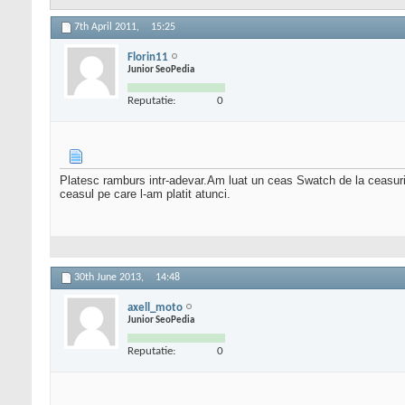
7th April 2011,
15:25
Florin11
Junior SeoPedia
Reputatie:
0
Platesc ramburs intr-adevar.Am luat un ceas Swatch de la ceasuri
ceasul pe care l-am platit atunci.
30th June 2013,
14:48
axell_moto
Junior SeoPedia
Reputatie:
0