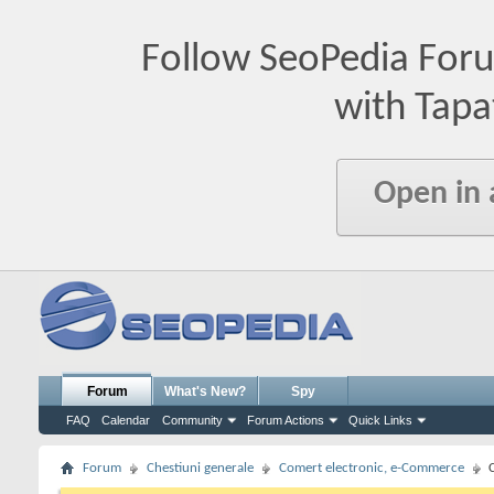
Follow SeoPedia For
with Tapa
Open in
Forum
What's New?
Spy
FAQ
Calendar
Community
Forum Actions
Quick Links
Forum
Chestiuni generale
Comert electronic, e-Commerce