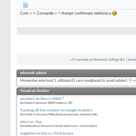
Cont = > Comanda = > Astept confirmare telefonica
«
E-commerce Romania [Infografic ] Iuni
Informații subiect
Momentan este/sunt 1 utilizator(i) care navighează în acest subiect.
(0 m
Thread-uri Similare
anunturi-on-line.ro SPAM ?
De heide în forumul SPAM made in .RO
Tracking off-line content via Google Analytics
De miller în forumul Metode de promovare, Analiza trafic.
Jobul on -line
De Softendia în forumul Comert electronic, e-Commerce
magazine on-line cu chirie lunara