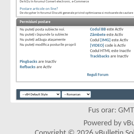
De hl2u în forumul Comert electronic, e-Commerce
Postare articole on line?
De vbcypher în forumul Discutii generale privind optimizarea si motoarele de cautare
Permisiuni postare
Nu puteţi
posta subiecte noi.
Codul BB
este
Activ
Nu puteţi
răspunde la subiecte
Zâmbete
este
Activ
Nu puteţi
adăuga ataşamente
Codul
[IMG]
este
Activ
Nu puteţi
modifica posturile proprii
[VIDEO]
code is
Activ
Codul HTML este
Inactiv
Trackbacks
are
Inactiv
Pingbacks
are
Inactiv
Refbacks
are
Activ
Reguli Forum
Fus orar: GM
Powered by vBu
Copyright © 2026 vBulletin Solu