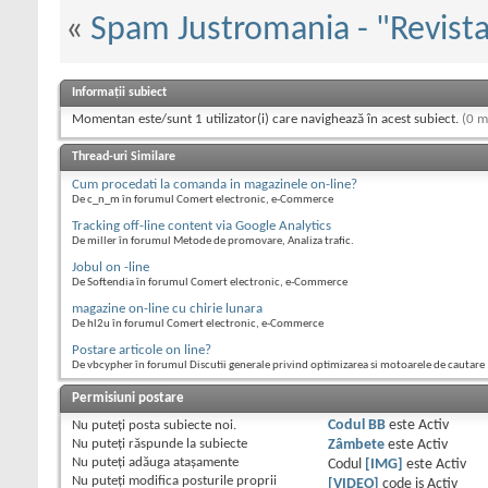
«
Spam Justromania - "Revista
Informații subiect
Momentan este/sunt 1 utilizator(i) care navighează în acest subiect.
(0 m
Thread-uri Similare
Cum procedati la comanda in magazinele on-line?
De c_n_m în forumul Comert electronic, e-Commerce
Tracking off-line content via Google Analytics
De miller în forumul Metode de promovare, Analiza trafic.
Jobul on -line
De Softendia în forumul Comert electronic, e-Commerce
magazine on-line cu chirie lunara
De hl2u în forumul Comert electronic, e-Commerce
Postare articole on line?
De vbcypher în forumul Discutii generale privind optimizarea si motoarele de cautare
Permisiuni postare
Nu puteţi
posta subiecte noi.
Codul BB
este
Activ
Nu puteţi
răspunde la subiecte
Zâmbete
este
Activ
Nu puteţi
adăuga ataşamente
Codul
[IMG]
este
Activ
Nu puteţi
modifica posturile proprii
[VIDEO]
code is
Activ