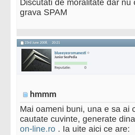
Discutati de moralitate dar nu
grava SPAM
23rd June 2008,
20:21
blueeyesromanesti
Junior SeoPedia
Reputatie:
0
hmmm
Mai oameni buni, una e sa ai c
cautate cuvinte, generate dina
on-line.ro
. Ia uite aici ce are: