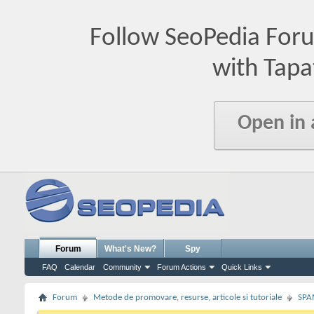
Follow SeoPedia For
with Tapa
Open in
Forum
What's New?
Spy
FAQ
Calendar
Community
Forum Actions
Quick Links
Forum
Metode de promovare, resurse, articole si tutoriale
SPA