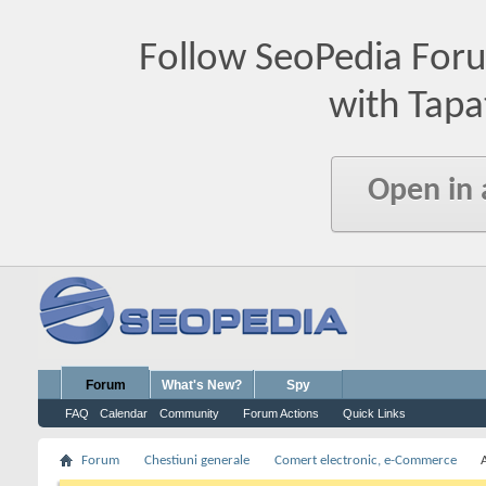
Follow SeoPedia For
with Tapa
Open in
Forum
What's New?
Spy
FAQ
Calendar
Community
Forum Actions
Quick Links
Forum
Chestiuni generale
Comert electronic, e-Commerce