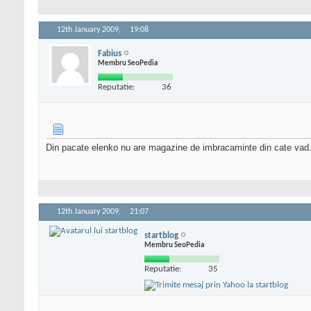
12th January 2009,
19:08
Fabius
Membru SeoPedia
Reputatie:
36
Din pacate elenko nu are magazine de imbracaminte din cate vad
12th January 2009,
21:07
startblog
Membru SeoPedia
Reputatie:
35