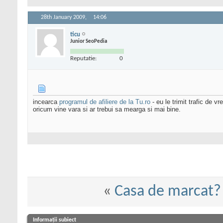
28th January 2009,
14:06
ticu
Junior SeoPedia
Reputatie:
0
incearca
programul de afiliere de la Tu.ro
- eu le trimit trafic de 
oricum vine vara si ar trebui sa mearga si mai bine.
«
Casa de marcat?
Informații subiect