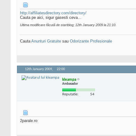
http://affiliatesdirectory.com/directory/
Cauta pe aici, sigur gasesti ceva...
Ultima modificare făcută de startblog; 12th January 2009 la
21:10
.
Cauta
Anunturi Gratuite
sau
Odorizante Profesionale
12th January 2009,
22:00
kleampa
Ambasador
Reputatie:
54
2parale.ro