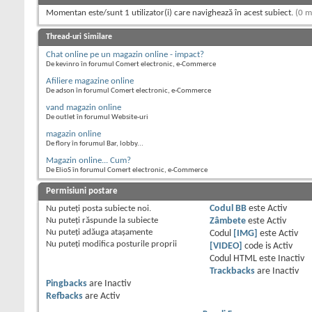
Momentan este/sunt 1 utilizator(i) care navighează în acest subiect.
(0 m
Thread-uri Similare
Chat online pe un magazin online - impact?
De kevinro în forumul Comert electronic, e-Commerce
Afiliere magazine online
De adson în forumul Comert electronic, e-Commerce
vand magazin online
De outlet în forumul Website-uri
magazin online
De flory în forumul Bar, lobby...
Magazin online... Cum?
De ElioS în forumul Comert electronic, e-Commerce
Permisiuni postare
Nu puteţi
posta subiecte noi.
Codul BB
este
Activ
Nu puteţi
răspunde la subiecte
Zâmbete
este
Activ
Nu puteţi
adăuga ataşamente
Codul
[IMG]
este
Activ
Nu puteţi
modifica posturile proprii
[VIDEO]
code is
Activ
Codul HTML este
Inactiv
Trackbacks
are
Inactiv
Pingbacks
are
Inactiv
Refbacks
are
Activ